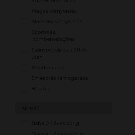
Szív- és érrendszer
Magas vérnyomás
Alacsony vérnyomás
Sportolás,
izombemelegítés
Szúnyogcsípés előtt és
után
Afrodiziákum
Emésztés támogatása
Hűsítés
Kinek?
Baba 0-1 éves korig
Gyerek 1-3 éves korig