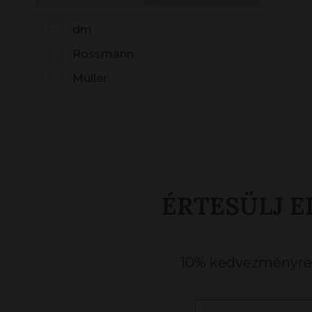
dm
Rossmann
Müller
ÉRTESÜLJ E
10% kedvezményre j