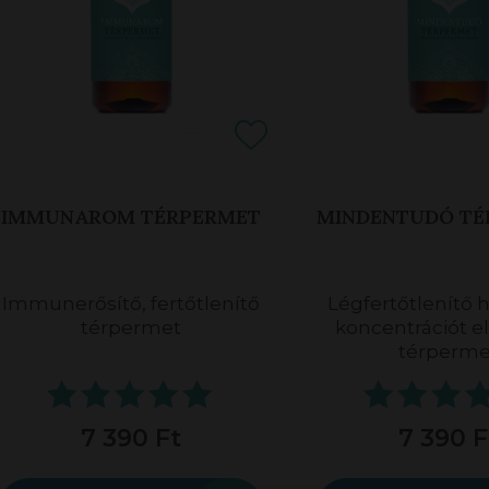
IMMUNAROM TÉRPERMET
MINDENTUDÓ TÉ
Immunerősítő, fertőtlenítő
Légfertőtlenítő 
térpermet
koncentrációt e
térperme
7 390 Ft
7 390 F