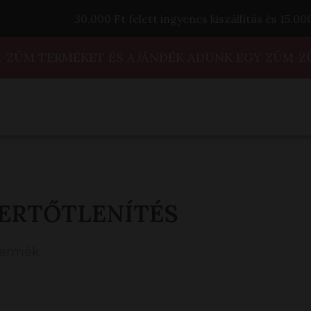
30.000 Ft felett ingyenes kiszállítás és 15.0
M-ZÜM TERMÉKET ÉS AJÁNDÉK ADUNK EGY ZÜM-Z
ERTŐTLENÍTÉS
termék