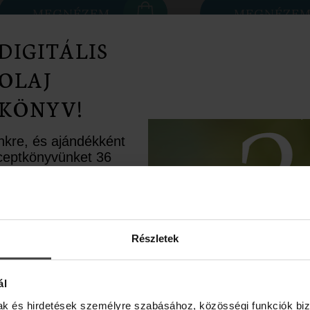
MEGNÉZEM
MEGNÉZE
DIGITÁLIS
OLAJ
KÖNYV!
ünkre, és ajándékként
receptkönyvünket 36
rápiás recepttel.
ésként pedig egy
upont is rejtettünk
élbe.
Részletek
ál
mak és hirdetések személyre szabásához, közösségi funkciók biz