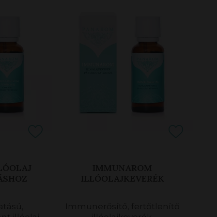
LLÓOLAJ
IMMUNAROM
ÁSHOZ
ILLÓOLAJKEVERÉK
atású,
Immunerősítő, fertőtlenítő