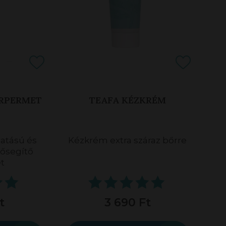
RPERMET
TEAFA KÉZKRÉM
hatású és
Kézkrém extra száraz bőrre
lősegítő
t
t
3 690 Ft