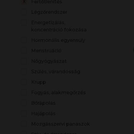
Fertőtlenítés
Légzőrendszer
Energetizálás,
koncentráció fokozása
Hormonális egyensúly
Menstruáció
Nőgyógyászat
Szülés, várandósság
Krupp
Fogyás, alakmegőrzés
Bőrápolás
Hajápolás
Mozgásszervi panaszok