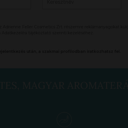
az Adrienne Feller Cosmetics Zrt. részemre reklámanyagokat küldj
 Adatkezelési tájékoztató szerinti kezeléséhez.
ejelentkezés után, a szakmai profilodban iratkozhatsz fel.
TES, MAGYAR AROMATER