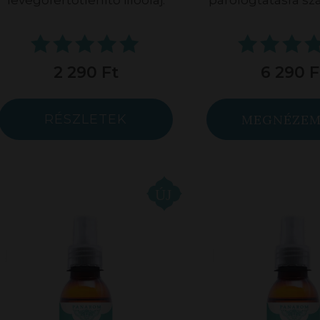
levegőfertőtlenítő illóolaj.
párologtatásra szán
2 290 Ft
6 290 F
RÉSZLETEK
MEGNÉZE