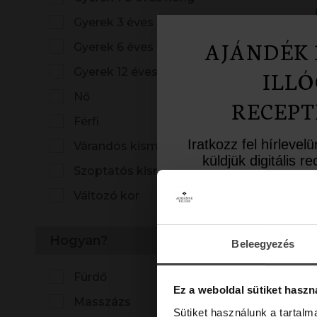
Gyerek 3 éves kor felett
AJÁNDÉK 
Gyerek 6 éves kor felett
Gyerek 12 éves kor felett
ILLÓ
Nő
RECEPT
Férfi
Iratkozz fel hírlevel
Várandós kismama
küldjük digitális 
Szoptatós kismama
inspiráló aromate
Változó kor
Üdvözlő meglepet
10%-os kedvezményk
Hogyan?
a lev
Beleegyezés
Email
Fürdő
Ez a weboldal sütiket haszn
Masszázs
Sütiket használunk a tartal