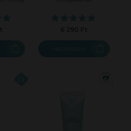
t illóolaj
illóolajkeverék.
t
6 290 Ft
M
MEGNÉZEM