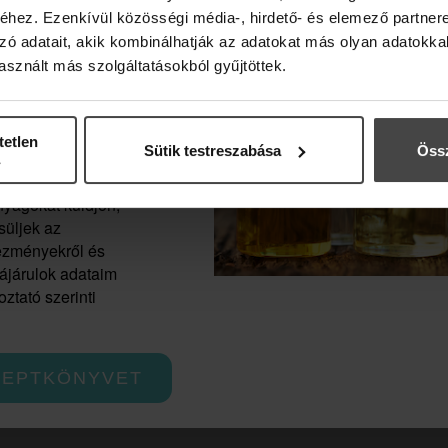
hez. Ezenkívül közösségi média-, hirdető- és elemező partner
zó adatait, akik kombinálhatják az adatokat más olyan adatokka
TEAFA ILLÓOLAJ
sznált más szolgáltatásokból gyűjtöttek.
Baktériumölő, gombaölő,
evélre, és
tetlen
Sütik testreszabása
Össz
vírusölő, parazitaölő illóolaj.
z, hogy az
smetics Zrt.
yagokat küldjön,
süljek az
vezményekről és
2 190 Ft
zájárulok adataim
ztató szerinti
RÉSZLETEK
CEPTKÖNYVET