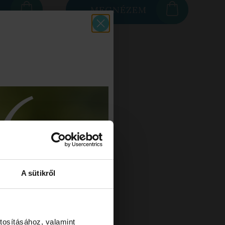
M
MEGNÉZEM
A sütikről
tosításához, valamint