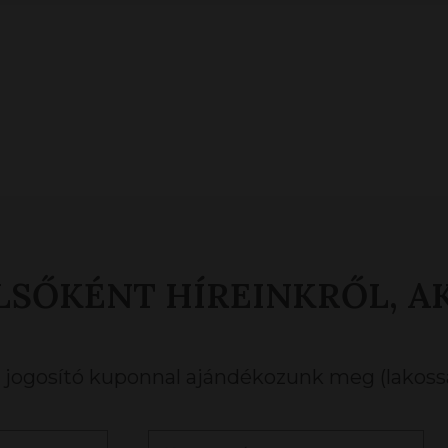
LSŐKÉNT HÍREINKRŐL, A
ogosító kuponnal ajándékozunk meg (lakossá