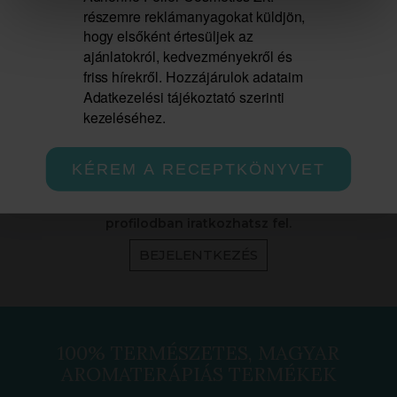
részemre reklámanyagokat küldjön,
hogy elsőként értesüljek az
Feliratkozom a hírlevélre, és hozzájárulok
ajánlatokról, kedvezményekről és
ahhoz, hogy az Adrienne Feller Cosmetics Zrt.
részemre reklámanyagokat küldjön, hogy
friss hírekről. Hozzájárulok adataim
elsőként értesüljek az ajánlatokról,
Adatkezelési tájékoztató szerinti
kedvezményekről és friss hírekről.
kezeléséhez.
Hozzájárulok adataim Adatkezelési tájékoztató
szerinti kezeléséhez.
KÉREM A RECEPTKÖNYVET
Szakmai hírleveleinkre, bejelentkezés után, a szakmai
profilodban iratkozhatsz fel.
BEJELENTKEZÉS
100% TERMÉSZETES, MAGYAR
AROMATERÁPIÁS TERMÉKEK