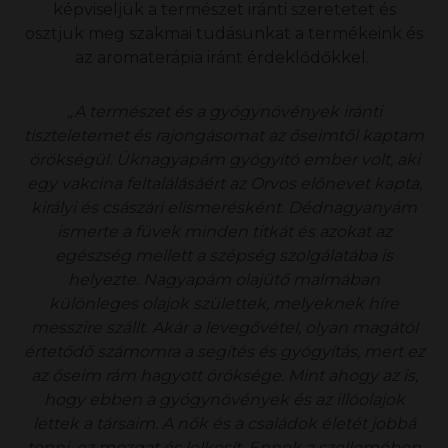
képviseljük a természet iránti szeretetet és
osztjuk meg szakmai tudásunkat a termékeink és
az aromaterápia iránt érdeklődőkkel.
„A természet és a gyógynövények iránti
tiszteletemet és rajongásomat az őseimtől kaptam
örökségül. Üknagyapám gyógyító ember volt, aki
egy vakcina feltalálásáért az Orvos előnevet kapta,
királyi és császári elismerésként. Dédnagyanyám
ismerte a füvek minden titkát és azokat az
egészség mellett a szépség szolgálatába is
helyezte. Nagyapám olajütő malmában
különleges olajok születtek, melyeknek híre
messzire szállt. Akár a levegővétel, olyan magától
értetődő számomra a segítés és gyógyítás, mert ez
az őseim rám hagyott öröksége. Mint ahogy az is,
hogy ebben a gyógynövények és az illóolajok
lettek a társaim. A nők és a családok életét jobbá
tenni, ez mozgat és lelkesít. Ennek a szellemében