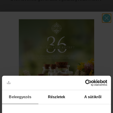
Garancia vagyunk:
100% tisztaságra és minőségre
a magas színvonalú szolgáltatásra
az állandó jelenlétre
a színvonalas oktatásra
a szakmailag felkészült aromaterapeuták
képzésére
a folyamatos szakmai továbbképzések
megtartására
a végzett aromaterapeuták szakmai
továbbképzésére és támogatására
Beleegyezés
Részletek
A sütikről
AJÁNDÉK DIGITÁLIS
ILLÓOLAJ RECEPTKÖNYV!