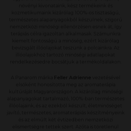
növényi kivonataink, kész termékeink és
kozmetikumaink kizárólag 100%-os tisztaságú,
természetes alapanyagokból készülnek, szigorú
nemzetközi minőségi ellenőrzésen esnek át, így
terápiás célra igazoltan alkalmasak.
Számunkra
kiemelt fontosságú a minőség, ezért kizárólag
bevizsgált illóolajokat teszünk a polcainkra. Az
illóolajokhoz tartozó minőségi adatlapokat
rendelkezésedre bocsátjuk a termékoldalakon.
A Panarom márka
Feller Adrienne
vezetésével
elsőként honosította meg az aromaterápia
kultúráját Magyarországon. A kizárólag minőségi
alapanyagokat tartalmazó, 100%-ban természetes
illóolajaink, és az ezekből készült, életminőséget
javító, természetes, aromaterápiás készítményeink
és az elmúlt két évtizedben nemzetközi
elismertségre tettek szert. Azóta is töretlenül