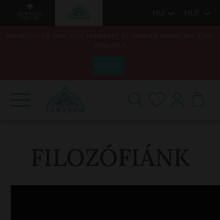
HU
HUF
VÁSÁROLJ 2 DB ZÜM-ZÜM TERMÉKET ÉS AJÁNDÉK ADUNK EGY ZÜM-
ZÜM GÉLT
ÉRDEKEL
FILOZÓFIÁNK