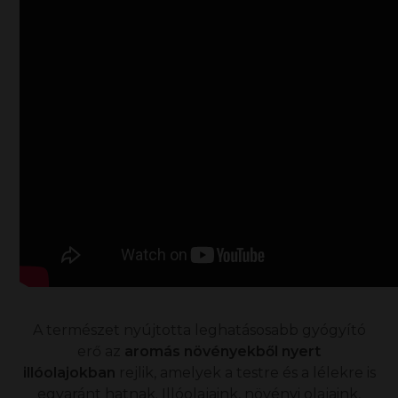
A természet nyújtotta leghatásosabb gyógyító
erő az
aromás növényekből nyert
illóolajokban
rejlik, amelyek a testre és a lélekre is
egyaránt hatnak. Illóolajaink, növényi olajaink,