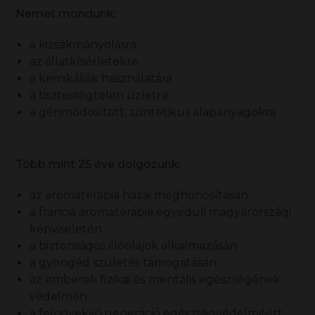
Nemet mondunk:
a kizsákmányolásra
az állatkísérletekre
a kemikáliák használatára
a tisztességtelen üzletre
a génmódosított, szintetikus alapanyagokra
Több mint 25 éve dolgozunk:
az aromaterápia hazai meghonosításán
a francia aromaterápia egyedüli magyarországi
képviseletén
a biztonságos illóolajok alkalmazásán
a gyöngéd születés támogatásán
az emberek fizikai és mentális egészségének
védelmén
a felnövekvő generáció egészségvédelméért