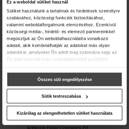
Ez a weboldal sütiket használ
Iratkozz fel hírlevelünkre, és ajándékba adjuk
Sütiket használunk a tartalmak és hirdetések személyre
online recepteskönyvünket 36 inspiráló ötlettel,
szabásához, közösségi funkciók biztosításához,
hogy az élet szebb és kiegyensúlyozottabb
ÉRTESÜLJ ELSŐKÉNT HÍREINKRŐL,
legyen.
valamint weboldalforgalmunk elemzéséhez. Ezenkívül
AKCIÓINKRÓL!
közösségi média-, hirdető- és elemező partnereinkkel
Üdvözlő meglepetésként pedig egy
10%-os
megosztjuk az Ön weboldalhasználatra vonatkozó
kedvezménykupont
is rejtettünk a levélbe.
10% kedvezményre jogosító kuponnal
adatait, akik kombinálhatják az adatokat más olyan
ajándékozunk meg (lakossági vásárlás
adatokkal, amelyeket Ön adott meg számukra vagy az
esetén)
Email
Ön által használt más szolgáltatásokból gyűjtöttek.
Összes süti engedélyezése
Sütik testreszabása
Marketing hozzájárulás
Kizárólag az elengedhetetlen sütiket használata
Feliratkozom a hírlevélre, és
FELIRATKOZOM
hozzájárulok ahhoz, hogy az
Adrienne Feller Cosmetics Zrt.