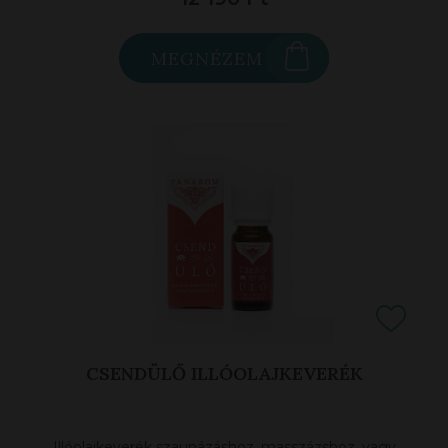
MEGNÉZEM
CSENDÜLŐ ILLÓOLAJKEVERÉK
Illóolajkeverék szaunázáshoz, masszázshoz, vagy