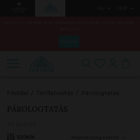
HU
HUF
VÁSÁROLJ 2 DB ZÜM-ZÜM TERMÉKET ÉS AJÁNDÉK ADUNK EGY ZÜM-
ZÜM GÉLT
ÉRDEKEL
Főoldal
Térillatosítás
Párologtatás
PÁROLOGTATÁS
43 termék
Népszerűség szerint