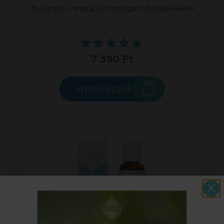
Nyugtató, meditációt támogató illóolajkeverék
7 390 Ft
MEGNÉZEM