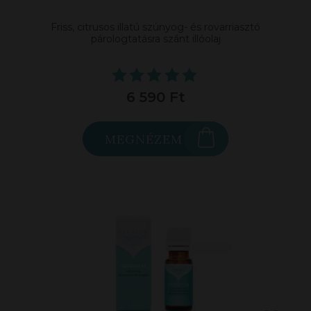
Friss, citrusos illatú szúnyog- és rovarriasztó
párologtatásra szánt illóolaj
6 590 Ft
MEGNÉZEM