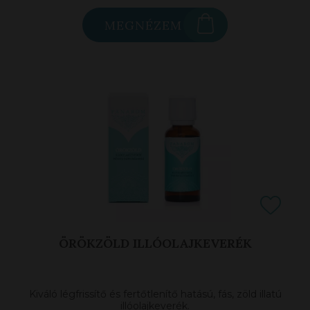
MEGNÉZEM
ÖRÖKZÖLD ILLÓOLAJKEVERÉK
Kiváló légfrissítő és fertőtlenítő hatású, fás, zöld illatú
illóolajkeverék.