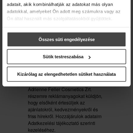
kedvezménykupont
is rejtettünk a levélbe.
adatait, akik kombinálhatják az adatokat más olyan
adatokkal, amelyeket Ön adott meg számukra vagy az
Email
Ön által használt más szolgáltatásokból gyűjtöttek.
Összes süti engedélyezése
ÖRÖM ILLÓOLAJKEVERÉK
Sütik testreszabása
Marketing hozzájárulás
Örömöt adó, gyömbéres illóolajkeverék.
Kizárólag az elengedhetetlen sütiket használata
Feliratkozom a hírlevélre, és
hozzájárulok ahhoz, hogy az
Adrienne Feller Cosmetics Zrt.
8 290 Ft
részemre reklámanyagokat küldjön,
hogy elsőként értesüljek az
ajánlatokról, kedvezményekről és
MEGNÉZEM
friss hírekről. Hozzájárulok adataim
Adatkezelési tájékoztató szerinti
kezeléséhez.