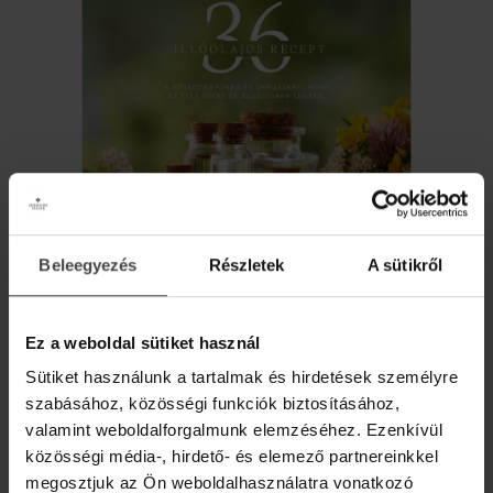
ZEN ILLÓOLAJKEVERÉK
Stresszoldó, feszültség oldó, harmonizáló illóolajkeverék.
6 290 Ft
Beleegyezés
Részletek
A sütikről
AJÁNDÉK DIGITÁLIS
MEGNÉZEM
ILLÓOLAJ RECEPTKÖNYV!
Ez a weboldal sütiket használ
Iratkozz fel hírlevelünkre, és ajándékba adjuk
Sütiket használunk a tartalmak és hirdetések személyre
online recepteskönyvünket 36 inspiráló ötlettel,
szabásához, közösségi funkciók biztosításához,
hogy az élet szebb és kiegyensúlyozottabb
legyen.
valamint weboldalforgalmunk elemzéséhez. Ezenkívül
közösségi média-, hirdető- és elemező partnereinkkel
Üdvözlő meglepetésként pedig egy
10%-os
megosztjuk az Ön weboldalhasználatra vonatkozó