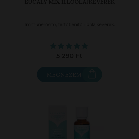
EUCALY MIX ILLÓOLAJKEVERÉK
Immunerősítő, fertőtlenítő illóolajkeverék.
5 290 Ft
MEGNÉZEM