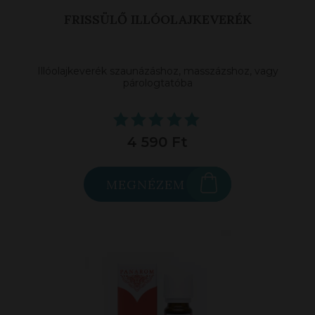
FRISSÜLŐ ILLÓOLAJKEVERÉK
Illóolajkeverék szaunázáshoz, masszázshoz, vagy
párologtatóba
4 590 Ft
MEGNÉZEM