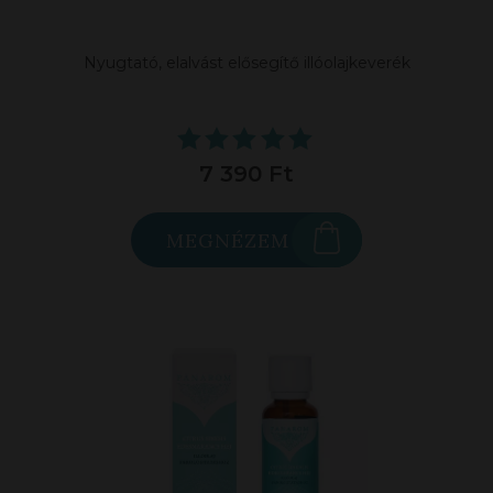
Nyugtató, elalvást elősegítő illóolajkeverék
7 390 Ft
MEGNÉZEM