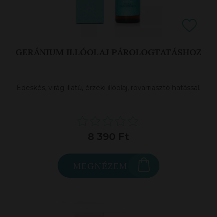
GERÁNIUM ILLÓOLAJ PÁROLOGTATÁSHOZ
Édeskés, virág illatú, érzéki illóolaj, rovarriasztó hatással.
8 390 Ft
MEGNÉZEM