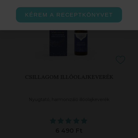
KÉREM A RECEPTKÖNYVET
CSILLAGOM ILLÓOLAJKEVERÉK
Nyugtató, harmonizáló illóolajkeverék
6 490 Ft