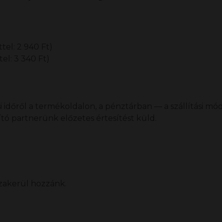
tel: 2 940 Ft)
el: 3 340 Ft)
 időről a termékoldalon, a pénztárban — a szállítási mód
lító partnerünk előzetes értesítést küld.
szakerül hozzánk.