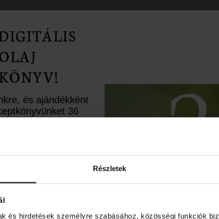
Románia, Horvátország
DIGITÁLIS
OLAJ
dia, Luxemburg, Liechtenstein, Bulgária, Svájc
KÖNYV!
agy-Britannia, Észak-Írország, Monaco, Írország
ünkre, és ajándékként
zág, Észtország, Norvégia, Görögország, Portugália, Finn
receptkönyvünket 36
rápiás recepttel.
hető el.
ésként pedig egy
upont is rejtettünk
land, Albánia, Észak-Macedónia, Málta, Ciprus, Koszovó
élbe.
Részletek
ál
mak és hirdetések személyre szabásához, közösségi funkciók biz