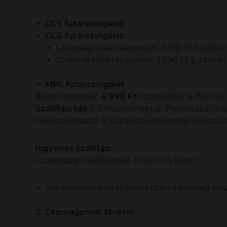
GLS futárszolgálat:
GLS futárszolgálat
Lakossági vásárlás esetén: 2 190 Ft (utánvét
Szakmai vásárlás esetén: 2 590 Ft (utánvétt
MPL futárszolgálat
Előre fizetéssel:
4 990 Ft
(utánvéttel: 5 740 Ft)
Szállítási idő:
1–2 munkanaptól. Pontos szállítási
tájékozódhatsz. A kiszállítás időpontjáról kiszál
Ingyenes szállítás:
– Lakossági vásárlóknak 30 000 Ft felett
Két sikertelen kézbesítés után a csomag vis
2. Csomagponti átvétel