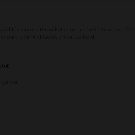
llítási időről a termékoldalon, a pénztárban - a szállítá
lító partnerünk előzetes értesítést küld.)
tül)
rtyákkal