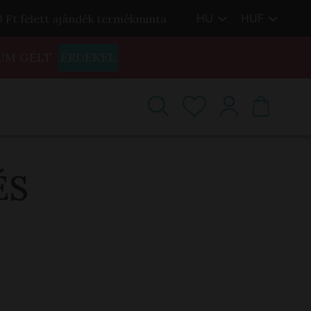
HU
HUF
00 Ft felett ajándék termékminta
ÜM GÉLT
ÉRDEKEL
ÉS