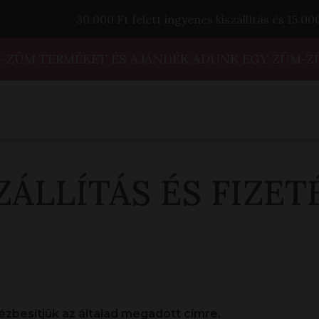
30.000 Ft felett ingyenes kiszállítás és 15.0
M-ZÜM TERMÉKET ÉS AJÁNDÉK ADUNK EGY ZÜM-Z
ZÁLLÍTÁS ÉS FIZET
ézbesítjük az általad megadott címre.