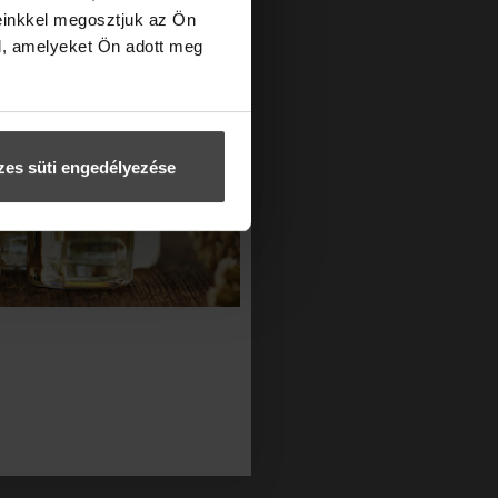
ára egyaránt érvényesek
.
einkkel megosztjuk az Ön
l, amelyeket Ön adott meg
es süti engedélyezése
ország