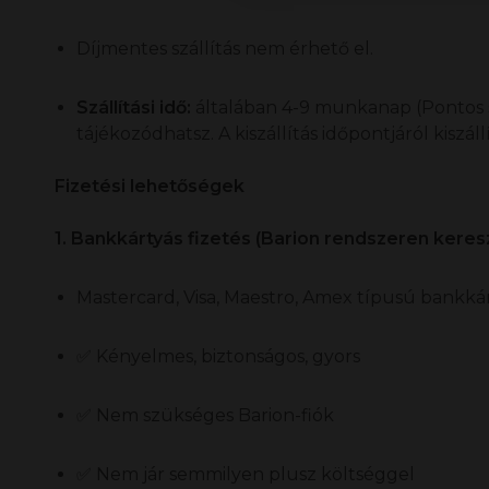
Díjmentes szállítás nem érhető el.
Szállítási idő:
általában 4-9 munkanap (Pontos szá
tájékozódhatsz. A kiszállítás időpontjáról kiszál
Fizetési lehetőségek
1. Bankkártyás fizetés (Barion rendszeren keresz
Mastercard, Visa, Maestro, Amex típusú bankká
✅ Kényelmes, biztonságos, gyors
✅ Nem szükséges Barion-fiók
✅ Nem jár semmilyen plusz költséggel