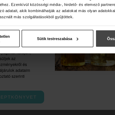
szállításra, GLS csomagpontra és GLS csomagautomat
hez. Ezenkívül közösségi média-, hirdető- és elemező partner
zó adatait, akik kombinálhatják az adatokat más olyan adatokka
sznált más szolgáltatásokból gyűjtöttek.
Románia, Horvátország
evélre, és
dia, Luxemburg, Liechtenstein, Bulgária, Svájc
tetlen
Sütik testreszabása
Össz
z, hogy az
smetics Zrt.
agy-Britannia, Észak-Írország, Monaco, Írország
yagokat küldjön,
süljek az
zág, Észtország, Norvégia, Görögország, Portugália, Finn
vezményekről és
zájárulok adataim
hető el.
ztató szerinti
land, Albánia, Észak-Macedónia, Málta, Ciprus, Koszovó
CEPTKÖNYVET