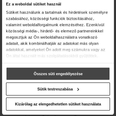
ILLÓOLAJ RECEPTKÖNYV!
Ez a weboldal sütiket használ
Iratkozz fel hírlevelünkre, és ajándékba adjuk
Sütiket használunk a tartalmak és hirdetések személyre
online recepteskönyvünket 36 inspiráló ötlettel,
Feliratkozom a hírlevélre, és hozzájárulok
szabásához, közösségi funkciók biztosításához,
hogy az élet szebb és kiegyensúlyozottabb
ahhoz, hogy az Adrienne Feller Cosmetics Zrt.
legyen.
valamint weboldalforgalmunk elemzéséhez. Ezenkívül
részemre reklámanyagokat küldjön, hogy
közösségi média-, hirdető- és elemező partnereinkkel
elsőként értesüljek az ajánlatokról,
Üdvözlő meglepetésként pedig egy
10%-os
kedvezményekről és friss hírekről.
megosztjuk az Ön weboldalhasználatra vonatkozó
kedvezménykupont
is rejtettünk a levélbe.
Hozzájárulok adataim Adatkezelési tájékoztató
adatait, akik kombinálhatják az adatokat más olyan
szerinti kezeléséhez.
adatokkal, amelyeket Ön adott meg számukra vagy az
Email
Ön által használt más szolgáltatásokból gyűjtöttek.
Szakmai hírleveleinkre, bejelentkezés után, a szakmai
profilodban iratkozhatsz fel.
Összes süti engedélyezése
BEJELENTKEZÉS
Sütik testreszabása
Marketing hozzájárulás
Kizárólag az elengedhetetlen sütiket használata
Feliratkozom a hírlevélre, és
100% TERMÉSZETES, MAGYAR
hozzájárulok ahhoz, hogy az
AROMATERÁPIÁS TERMÉKEK