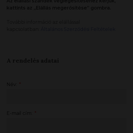
Az elállási szándék véglegesítéséhez kérjük,
kattints az „Elállás megerősítése” gombra.
További információ az elállással
kapcsolatban:
Általános Szerződési Feltételek
A rendelés adatai
Név:
*
E-mail cím:
*