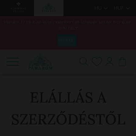
HU
HUF
VÁSÁROLJ 2 DB ZÜM-ZÜM TERMÉKET ÉS AJÁNDÉK ADUNK EGY ZÜM-
ZÜM GÉLT
ÉRDEKEL
ELÁLLÁS A
SZERZŐDÉSTŐL