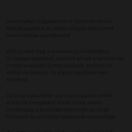
Amennyiben fogyasztóként szeretnél élni az
elállási jogoddal, az alábbi űrlapon jelezheted
felénk elállási szándékodat.
Kérjük, add meg a rendelés azonosításához
szükséges adatokat, valamint annak a terméknek
a megnevezését és mennyiségét, amelyre az
elállás vonatkozik. Az elállás indoklása nem
kötelező.
Az űrlap beküldése után visszaigazoló emailt
küldünk a megadott email címre, amely
tartalmazza a beküldés időpontját, az űrlap
tartalmát és az elállási nyilatkozat azonosítóját.