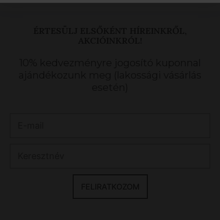
ÉRTESÜLJ ELSŐKÉNT HÍREINKRŐL,
AKCIÓINKRÓL!
10% kedvezményre jogosító kuponnal
ajándékozunk meg (lakossági vásárlás
esetén)
FELIRATKOZOM