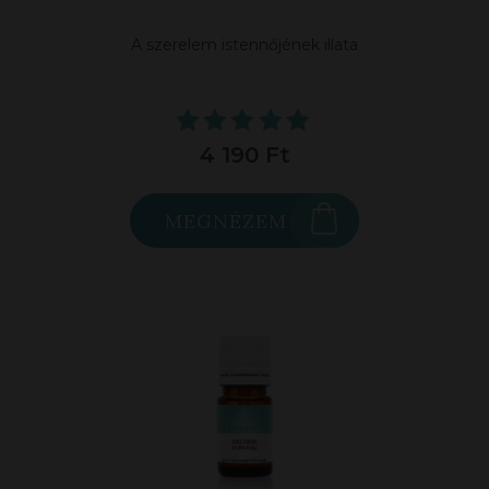
folyamatosan változó, egymást kiegészítő belső
A szerelem istennőjének illata
állapotok harmonikus együttese.
4 190 Ft
MEGNÉZEM