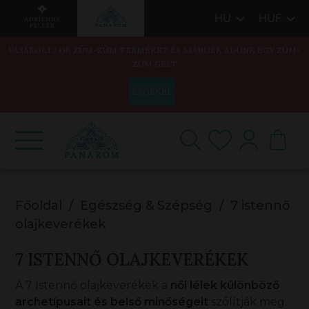
HU
HUF
VÁSÁROLJ 2 DB ZÜM-ZÜM TERMÉKET ÉS AJÁNDÉK ADUNK EGY ZÜM-
ZÜM GÉLT
ÉRDEKEL
Főoldal
Egészség & Szépség
7 istennő
olajkeverékek
7 ISTENNŐ OLAJKEVERÉKEK
A 7 Istennő olajkeverékek a
női lélek különböző
archetípusait és belső minőségeit
szólítják meg.