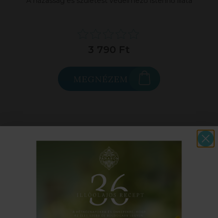
A házasság és születést védelmező istennő illata
3 790 Ft
MEGNÉZEM