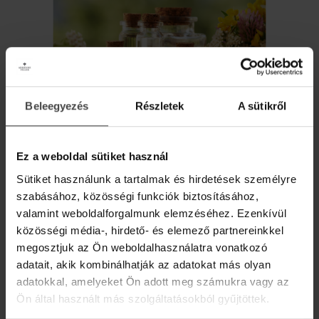
HESTIA – FÉNY, OLAJKEVERÉK
Az otthon melegének istennőjének, a családi élet
védelmezőjének illata
Beleegyezés
Részletek
A sütikről
AJÁNDÉK DIGITÁLIS
ILLÓOLAJ RECEPTKÖNYV!
4 190 Ft
Ez a weboldal sütiket használ
Iratkozz fel hírlevelünkre, és ajándékba adjuk
Sütiket használunk a tartalmak és hirdetések személyre
online recepteskönyvünket 36 inspiráló ötlettel,
MEGNÉZEM
szabásához, közösségi funkciók biztosításához,
hogy az élet szebb és kiegyensúlyozottabb
legyen.
valamint weboldalforgalmunk elemzéséhez. Ezenkívül
közösségi média-, hirdető- és elemező partnereinkkel
Üdvözlő meglepetésként pedig egy
10%-os
megosztjuk az Ön weboldalhasználatra vonatkozó
kedvezménykupont
is rejtettünk a levélbe.
adatait, akik kombinálhatják az adatokat más olyan
adatokkal, amelyeket Ön adott meg számukra vagy az
Email
Ön által használt más szolgáltatásokból gyűjtöttek.