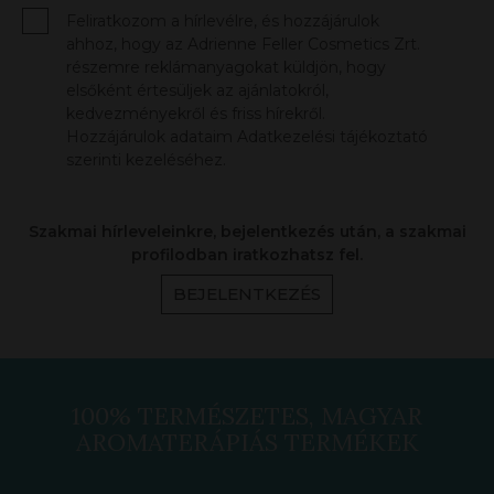
Feliratkozom a hírlevélre, és hozzájárulok
ahhoz, hogy az Adrienne Feller Cosmetics Zrt.
részemre reklámanyagokat küldjön, hogy
elsőként értesüljek az ajánlatokról,
kedvezményekről és friss hírekről.
Hozzájárulok adataim Adatkezelési tájékoztató
szerinti kezeléséhez.
Szakmai hírleveleinkre, bejelentkezés után, a szakmai
profilodban iratkozhatsz fel.
BEJELENTKEZÉS
100% TERMÉSZETES, MAGYAR
AROMATERÁPIÁS TERMÉKEK