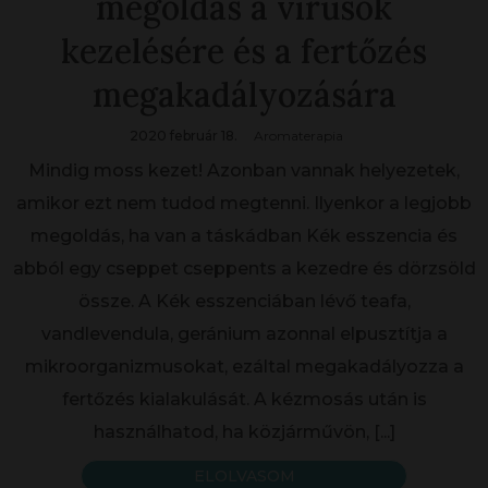
megoldás a vírusok
kezelésére és a fertőzés
megakadályozására
2020 február 18.
Aromaterapia
Mindig moss kezet! Azonban vannak helyezetek,
amikor ezt nem tudod megtenni. Ilyenkor a legjobb
megoldás, ha van a táskádban Kék esszencia és
abból egy cseppet cseppents a kezedre és dörzsöld
össze. A Kék esszenciában lévő teafa,
vandlevendula, geránium azonnal elpusztítja a
mikroorganizmusokat, ezáltal megakadályozza a
fertőzés kialakulását. A kézmosás után is
használhatod, ha közjárművön,
[...]
ELOLVASOM