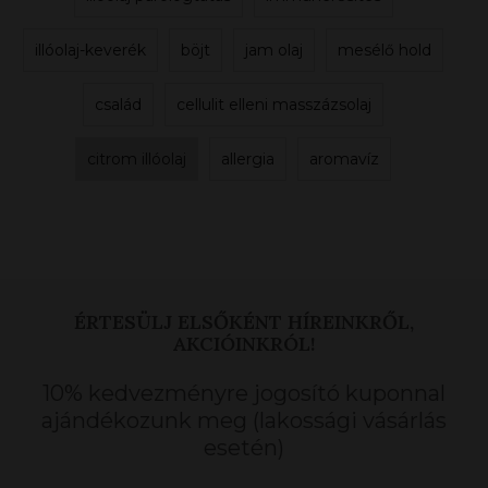
illóolaj-keverék
böjt
jam olaj
mesélő hold
család
cellulit elleni masszázsolaj
citrom illóolaj
allergia
aromavíz
ÉRTESÜLJ ELSŐKÉNT HÍREINKRŐL,
AKCIÓINKRÓL!
10% kedvezményre jogosító kuponnal
ajándékozunk meg (lakossági vásárlás
esetén)