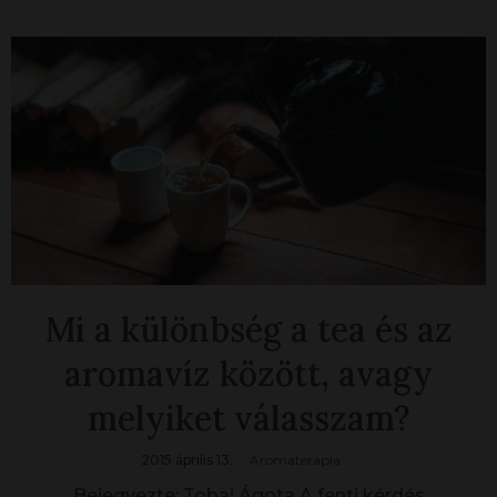
Mi a különbség a tea és az
aromavíz között, avagy
melyiket válasszam?
2015 április 13.
Aromaterapia
Bejegyezte: Tobai Ágota A fenti kérdés