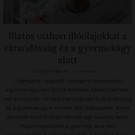
Illatos otthon illóolajokkal a
várandósság és a gyermekágy
alatt
2022 november 14.
Aromaterapia
„Jéghegyek vagyunk önmagunk óceánjában,
egytized rész, ami látszik belőlünk, kilenctized lenn
van a mélyben.” (Ernest Hemingway) A várandósság
és a gyermekágy a mi testi, lelki jéghegyünk. Annyi
látszódik kívülről, hogy változik egy asszony teste,
majd megszületik a gyermek, és a test