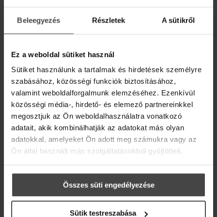
2014 április 07.
Aromaterapia
Beleegyezés
Részletek
A sütikről
Mivel a böjtöt hét napra terveztük, ezért a hatodik
AJÁNDÉK DIGITÁLIS
nap a búcsú napja. Ezt a napot tedd különlegessé
ILLÓOLAJ RECEPTKÖNYV!
Ez a weboldal sütiket használ
azzal, hogy magad vagy. A gondolataiddal. Fontos
Iratkozz fel hírlevelünkre, és ajándékba adjuk
momentum ez a böjti héten. Bármit is teszel ezen a
Sütiket használunk a tartalmak és hirdetések személyre
online recepteskönyvünket 36 inspiráló ötlettel,
szabásához, közösségi funkciók biztosításához,
hogy az élet szebb és kiegyensúlyozottabb
napon, tedd egyedül. Fontos gondolatok érhetnek el
legyen.
valamint weboldalforgalmunk elemzéséhez. Ezenkívül
Hozzád így a csöndben. Mivel fürdő párti vagyok,
közösségi média-, hirdető- és elemező partnereinkkel
Üdvözlő meglepetésként pedig egy
10%-os
különösen böjt idején, ezért a mai napra is javaslom,
megosztjuk az Ön weboldalhasználatra vonatkozó
kedvezménykupont
is rejtettünk a levélbe.
hogy a reggeli beöntés után, a száraz
[...]
adatait, akik kombinálhatják az adatokat más olyan
adatokkal, amelyeket Ön adott meg számukra vagy az
Email
ELOLVASOM
Ön által használt más szolgáltatásokból gyűjtöttek.
Összes süti engedélyezése
Sütik testreszabása