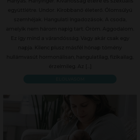
Hányás. Hányinger. Kívánósság ételre és szexuális
együttlétre. Undor. Kirobbanó életerő. Ólomsúlyú
szemhéjak. Hangulati ingadozások. A csoda,
amelyik nem három napig tart. Öröm. Aggodalom.
Ez így mind a várandósság. Vagy akár csak egy
napja. Kilenc plusz másfél hónap tömény
hullámvasút hormonálisan, hangulatilag, fizikailag,
érzelmileg. Az
[...]
ELOLVASOM