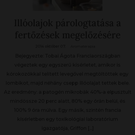
Illóolajok párologtatása a
fertőzések megelőzésére
2014 október 07.
Aromaterapia
Bejegyezte: Tobai Ágota Franciaországban
végeztek egy egyszerű kísérletet, amikor is
kórokozókkal telített levegővel megtöltöttek egy
lombikot, majd néhány csepp illóolajat tettek bele.
Az eredmény: a patogén mikrobák 40%-a elpusztult
mindössze 20 perc alatt, 80% egy órán belül, és
100% 9 óra múlva. Egy másik, szintén francia
kísérletben egy toxikológiai laboratórium
igazgatója, Griffon
[...]