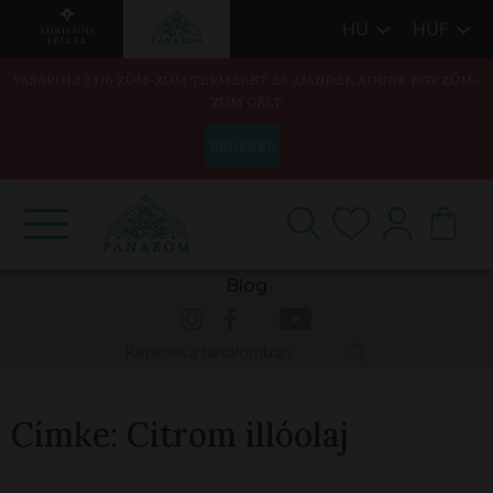
HU
HUF
VÁSÁROLJ 2 DB ZÜM-ZÜM TERMÉKET ÉS AJÁNDÉK ADUNK EGY ZÜM-
ZÜM GÉLT
ÉRDEKEL
Blog
Címke:
Citrom illóolaj