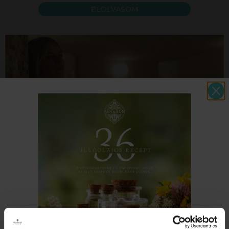
ELOLVASOM
Böjt hatodik napja - legyen ez
a Te napod!!