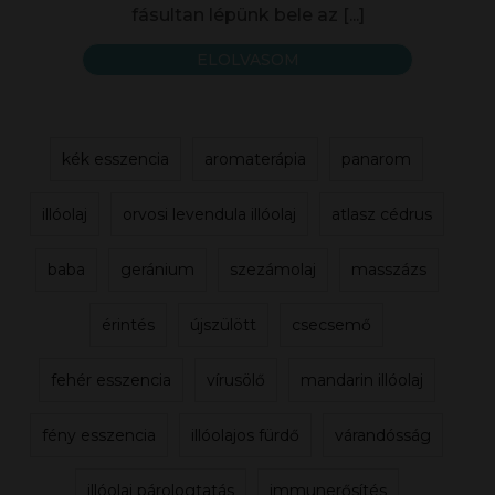
fásultan lépünk bele az
[...]
ELOLVASOM
kék esszencia
aromaterápia
panarom
illóolaj
orvosi levendula illóolaj
atlasz cédrus
baba
geránium
szezámolaj
masszázs
érintés
újszülött
csecsemő
fehér esszencia
vírusölő
mandarin illóolaj
fény esszencia
illóolajos fürdő
várandósság
illóolaj párologtatás
immunerősítés