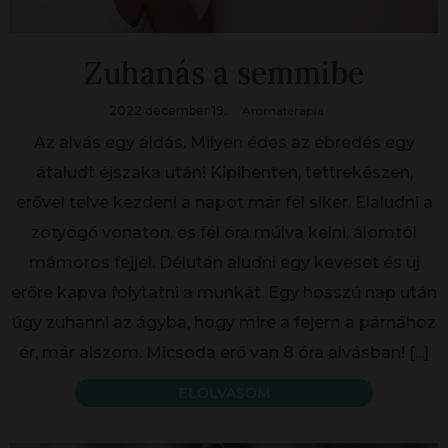
Zuhanás a semmibe
2022 december 19.
Aromaterapia
Az alvás egy áldás. Milyen édes az ébredés egy
átaludt éjszaka után! Kipihenten, tettrekészen,
erővel telve kezdeni a napot már fél siker. Elaludni a
zötyögő vonaton, és fél óra múlva kelni, álomtól
mámoros fejjel. Délután aludni egy keveset és új
erőre kapva folytatni a munkát. Egy hosszú nap után
úgy zuhanni az ágyba, hogy mire a fejem a párnához
ér, már alszom. Micsoda erő van 8 óra alvásban!
[...]
ELOLVASOM