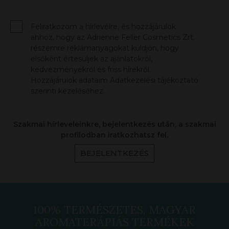
Feliratkozom a hírlevélre, és hozzájárulok
ahhoz, hogy az Adrienne Feller Cosmetics Zrt.
részemre reklámanyagokat küldjön, hogy
elsőként értesüljek az ajánlatokról,
kedvezményekről és friss hírekről.
Hozzájárulok adataim Adatkezelési tájékoztató
szerinti kezeléséhez.
Szakmai hírleveleinkre, bejelentkezés után, a szakmai
profilodban iratkozhatsz fel.
BEJELENTKEZÉS
100% TERMÉSZETES, MAGYAR
AROMATERÁPIÁS TERMÉKEK