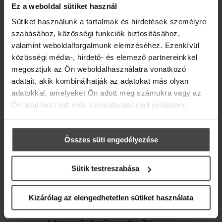
társul.
[...]
Ez a weboldal sütiket használ
Iratkozz fel hírlevelünkre, és ajándékba adjuk
ELOLVASOM
Sütiket használunk a tartalmak és hirdetések személyre
online recepteskönyvünket 36 inspiráló ötlettel,
szabásához, közösségi funkciók biztosításához,
hogy az élet szebb és kiegyensúlyozottabb
legyen.
valamint weboldalforgalmunk elemzéséhez. Ezenkívül
közösségi média-, hirdető- és elemező partnereinkkel
Üdvözlő meglepetésként pedig egy
10%-os
megosztjuk az Ön weboldalhasználatra vonatkozó
kedvezménykupont
is rejtettünk a levélbe.
adatait, akik kombinálhatják az adatokat más olyan
adatokkal, amelyeket Ön adott meg számukra vagy az
Email
Ön által használt más szolgáltatásokból gyűjtöttek.
Összes süti engedélyezése
Sütik testreszabása
Marketing hozzájárulás
Örömhozó tavaszi szél
Kizárólag az elengedhetetlen sütiket használata
Feliratkozom a hírlevélre, és
2015 március 23.
Aromaterapia
hozzájárulok ahhoz, hogy az
Bejegyezte: Tobai Ágota Újra tavasz van! A levegő