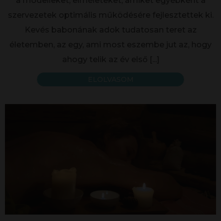
a modelleket, elméleteket, amiket egyébként a
szervezetek optimális működésére fejlesztettek ki.
Kevés babonának adok tudatosan teret az
életemben, az egy, ami most eszembe jut az, hogy
ahogy telik az év első
[...]
ELOLVASOM