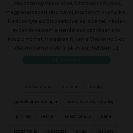
jóleszazmégvalamireivel, beszáradt szilvával,
megpenészedett uborkával, kicsírázott krumplival,
Karácsonyra sütött zserbóval és linzerrel. Minden
évben felveszem a nemlétező, csodásan álló
kosztümömet, magamra fújom a Chanel no 5-öt,
életem kamerái elé állok és egy helyben
[...]
ELOLVASOM
aromaterápia
panarom
illóolaj
gyerek aromaterápia
orvosi levendula illóolaj
jóni olaj
vetiver
atlasz cédrus
baba
szezámolaj
masszázs
alvás
újszülött