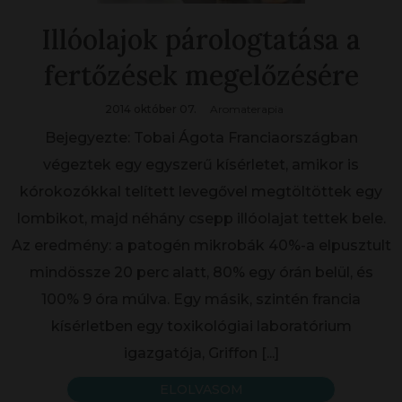
Illóolajok párologtatása a
fertőzések megelőzésére
2014 október 07.
Aromaterapia
Bejegyezte: Tobai Ágota Franciaországban
végeztek egy egyszerű kísérletet, amikor is
kórokozókkal telített levegővel megtöltöttek egy
lombikot, majd néhány csepp illóolajat tettek bele.
Az eredmény: a patogén mikrobák 40%-a elpusztult
mindössze 20 perc alatt, 80% egy órán belül, és
100% 9 óra múlva. Egy másik, szintén francia
kísérletben egy toxikológiai laboratórium
igazgatója, Griffon
[...]
ELOLVASOM