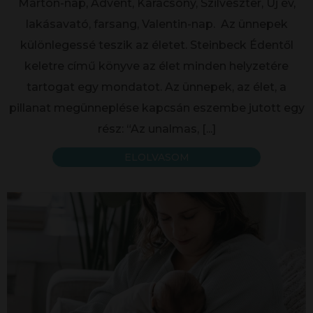
Márton-nap, Advent, Karácsony, Szilveszter, Új év,
lakásavató, farsang, Valentin-nap. Az ünnepek
különlegessé teszik az életet. Steinbeck Édentől
keletre című könyve az élet minden helyzetére
tartogat egy mondatot. Az ünnepek, az élet, a
pillanat megünneplése kapcsán eszembe jutott egy
rész: “Az unalmas,
[...]
ELOLVASOM