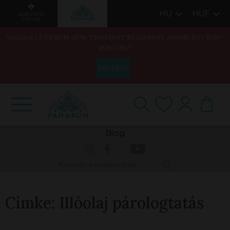
HU
HUF
VÁSÁROLJ 2 DB ZÜM-ZÜM TERMÉKET ÉS AJÁNDÉK ADUNK EGY ZÜM-
ZÜM GÉLT
ÉRDEKEL
Blog
Címke:
Illóolaj párologtatás