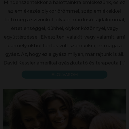
Mindenszentekkor a halottainkra emlékezünk, és ez
az emlékezés olykor örömmel, szép emlékekkel
tölti meg a szívünket, olykor mardosó fájdalommal,
értetlenséggel, dühhel, olykor közönnyel, vagy
együttérzéssel. Elveszíteni valakit, vagy valamit, ami
bármely okból fontos volt számunkra, ez maga a
gyász. Az, hogy ez a gyász milyen, már rajtunk is áll.
David Kessler amerikai gyászkutató és terapeuta
[...]
ELOLVASOM