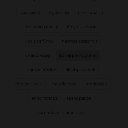
csecsemő
egészség
menstruáció
mandarin illóolaj
fény esszencia
illóolajos fürdő
narancs esszencia
várandósság
illóolaj párologtatás
immunerősítés
illóolaj-keverék
tömjén illóolaj
mesélő hold
meddőség
endomtriózis
táltos paripa
római kamilla aromavíz