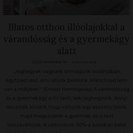
Illatos otthon illóolajokkal a
várandósság és a gyermekágy
alatt
2022 november 14.
Aromaterapia
„Jéghegyek vagyunk önmagunk óceánjában,
egytized rész, ami látszik belőlünk, kilenctized lenn
van a mélyben.” (Ernest Hemingway) A várandósság
és a gyermekágy a mi testi, lelki jéghegyünk. Annyi
látszódik kívülről, hogy változik egy asszony teste,
majd megszületik a gyermek, és a test
visszaváltozik. A változások 90%-a azonban belül