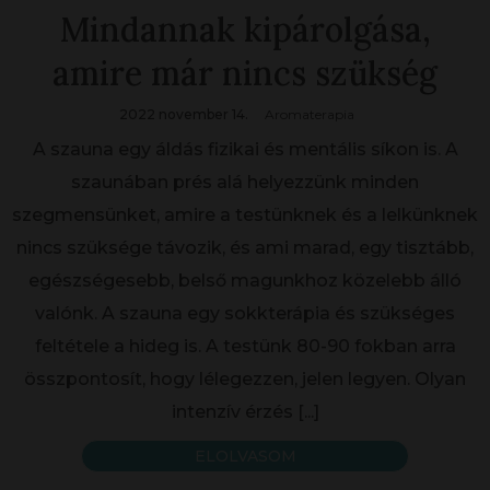
Mindannak kipárolgása,
amire már nincs szükség
2022 november 14.
Aromaterapia
A szauna egy áldás fizikai és mentális síkon is. A
szaunában prés alá helyezzünk minden
szegmensünket, amire a testünknek és a lelkünknek
nincs szüksége távozik, és ami marad, egy tisztább,
egészségesebb, belső magunkhoz közelebb álló
valónk. A szauna egy sokkterápia és szükséges
feltétele a hideg is. A testünk 80-90 fokban arra
összpontosít, hogy lélegezzen, jelen legyen. Olyan
intenzív érzés
[...]
ELOLVASOM