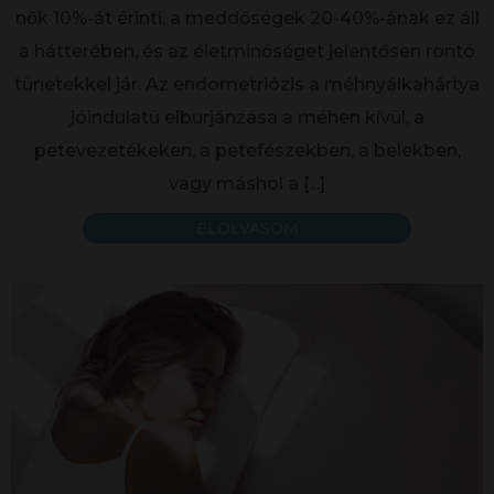
nők 10%-át érinti, a meddőségek 20-40%-ának ez áll
a hátterében, és az életminőséget jelentősen rontó
tünetekkel jár. Az endometriózis a méhnyálkahártya
jóindulatú elburjánzása a méhen kívül, a
petevezetékeken, a petefészekben, a belekben,
vagy máshol a
[...]
ELOLVASOM