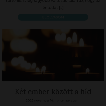
történik. A legnagyobb változás talán az, hogy az
éntudat
[...]
ELOLVASOM
Két ember között a híd
2022 november 14.
Aromaterapia