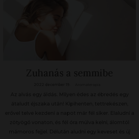
Zuhanás a semmibe
2022 december 19.
Aromaterapia
Az alvás egy áldás. Milyen édes az ébredés egy
átaludt éjszaka után! Kipihenten, tettrekészen,
erővel telve kezdeni a napot már fél siker. Elaludni a
zötyögő vonaton, és fél óra múlva kelni, álomtól
mámoros fejjel. Délután aludni egy keveset és új