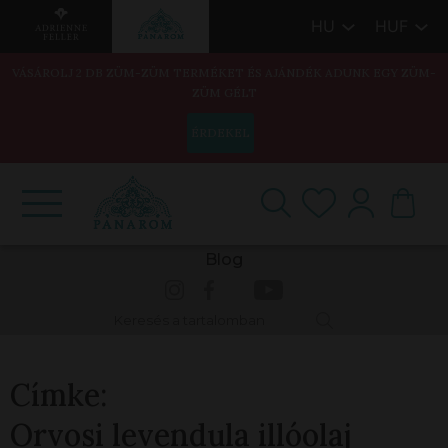
HU
HUF
VÁSÁROLJ 2 DB ZÜM-ZÜM TERMÉKET ÉS AJÁNDÉK ADUNK EGY ZÜM-
ZÜM GÉLT
ÉRDEKEL
Blog
Címke:
Orvosi levendula illóolaj