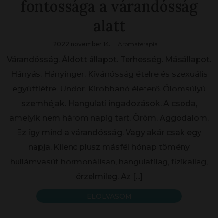
fontossága a várandósság
alatt
2022 november 14.
Aromaterapia
Várandósság. Áldott állapot. Terhesség. Másállapot.
Hányás. Hányinger. Kívánósság ételre és szexuális
együttlétre. Undor. Kirobbanó életerő. Ólomsúlyú
szemhéjak. Hangulati ingadozások. A csoda,
amelyik nem három napig tart. Öröm. Aggodalom.
Ez így mind a várandósság. Vagy akár csak egy
napja. Kilenc plusz másfél hónap tömény
hullámvasút hormonálisan, hangulatilag, fizikailag,
érzelmileg. Az
[...]
ELOLVASOM