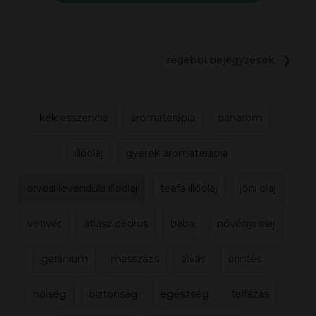
régebbi bejegyzések ❯
kék esszencia
aromaterápia
panarom
illóolaj
gyerek aromaterápia
orvosi levendula illóolaj
teafa illóolaj
jóni olaj
vetiver
atlasz cédrus
baba
növényi olaj
geránium
masszázs
alvás
érintés
nőiség
biztonság
egészség
felfázás