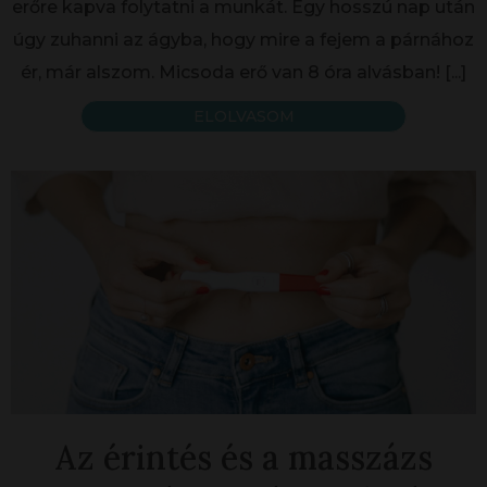
erőre kapva folytatni a munkát. Egy hosszú nap után
úgy zuhanni az ágyba, hogy mire a fejem a párnához
ér, már alszom. Micsoda erő van 8 óra alvásban!
[...]
ELOLVASOM
Az érintés és a masszázs