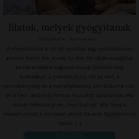
Illatok, melyek gyógyítanak
2021 június 14.
Aromaterapia
A menstruáció a női lét csodája: egy csodálatosan
pontos belső óra, amely az élet ősi ciklikusságával
és női erőnkkel kapcsol össze. Számos régi
kultúrában a menstruációs vér az élet, a
termékenység és a halhatatlanság szimbóluma volt,
és a havi ciklushoz fontos rítusokat társítottak. Ma
sokan nehézségnek, „havi bajnak” élik meg a
menstruációt, különösen akkor, ha erős fájdalommal
társul.
[...]
ELOLVASOM