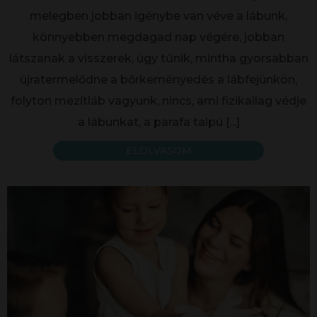
melegben jobban igénybe van véve a lábunk,
könnyebben megdagad nap végére, jobban
látszanak a visszerek, úgy tűnik, mintha gyorsabban
újratermelődne a bőrkeményedés a lábfejünkön,
folyton mezítláb vagyunk, nincs, ami fizikailag védje
a lábunkat, a parafa talpú
[...]
ELOLVASOM