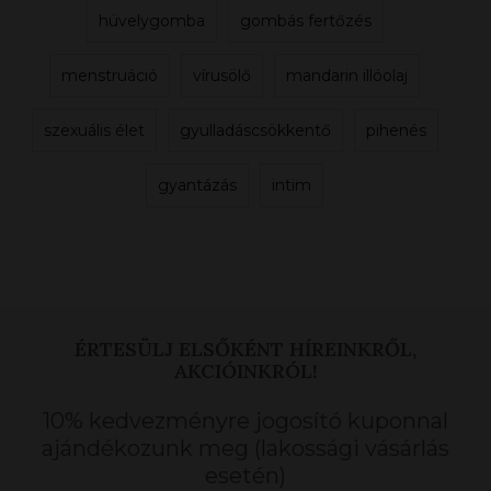
hüvelygomba
gombás fertőzés
menstruáció
vírusölő
mandarin illóolaj
szexuális élet
gyulladáscsökkentő
pihenés
gyantázás
intim
ÉRTESÜLJ ELSŐKÉNT HÍREINKRŐL,
AKCIÓINKRÓL!
10% kedvezményre jogosító kuponnal
ajándékozunk meg (lakossági vásárlás
esetén)