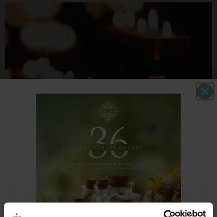
Két ember között a híd
2022 november 14.
Aromaterapia
Mindenszentekkor a halottainkra emlékezünk, és ez
az emlékezés olykor örömmel, szép emlékekkel
tölti meg a szívünket, olykor mardosó fájdalommal,
értetlenséggel, dühhel, olykor közönnyel, vagy