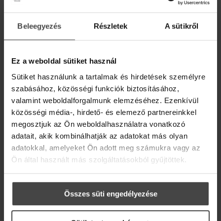
együttérzéssel. Elveszíteni valakit, vagy valamit, ami
bármely okból fontos volt számunkra, ez maga a
Beleegyezés
Részletek
A sütikről
AJÁNDÉK DIGITÁLIS
gyász. Az, hogy ez a gyász milyen, már rajtunk is áll.
ILLÓOLAJ RECEPTKÖNYV!
David Kessler amerikai gyászkutató és terapeuta
[...]
Ez a weboldal sütiket használ
ELOLVASOM
Iratkozz fel hírlevelünkre, és ajándékba adjuk
Sütiket használunk a tartalmak és hirdetések személyre
online recepteskönyvünket 36 inspiráló ötlettel,
szabásához, közösségi funkciók biztosításához,
hogy az élet szebb és kiegyensúlyozottabb
legyen.
valamint weboldalforgalmunk elemzéséhez. Ezenkívül
közösségi média-, hirdető- és elemező partnereinkkel
Üdvözlő meglepetésként pedig egy
10%-os
megosztjuk az Ön weboldalhasználatra vonatkozó
kedvezménykupont
is rejtettünk a levélbe.
adatait, akik kombinálhatják az adatokat más olyan
adatokkal, amelyeket Ön adott meg számukra vagy az
Email
Ön által használt más szolgáltatásokból gyűjtöttek.
Összes süti engedélyezése