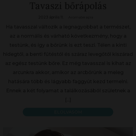
Tavaszi bőrápolás
2023 április 11.
Aromaterapia
Ha tavasszal változik a legnagyobbat a természet,
az a normális és várható következmény, hogy a
testünk, és így a bőrünk is ezt teszi. Télen a kinti
hidegtől, a benti fűtéstől és száraz levegőtől kiszárad
az egész testünk bőre. Ez még tavasszal is kihat az
arcunkra akkor, amikor az arcbőrünk a meleg
hatására több és lágyabb faggyút kezd termelni.
Ennek a két folyamat a találkozásából születnek a
[...]
ELOLVASOM