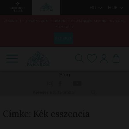
HU
HUF
VÁSÁROLJ 2 DB ZÜM-ZÜM TERMÉKET ÉS AJÁNDÉK ADUNK EGY ZÜM-
ZÜM GÉLT
ÉRDEKEL
Blog
Címke:
Kék esszencia