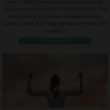
kerüli a vulgáris tartalmakat a női nemiség terén.
Nagyon vékony a jég, de ez a nő jégtáncol rajta. Sok
mondata volt, ami azóta is a hallójárataimban
ragadt. Az egyik ilyen, hogy képzeljük el, milyen lehet
annak a
[...]
ELOLVASOM