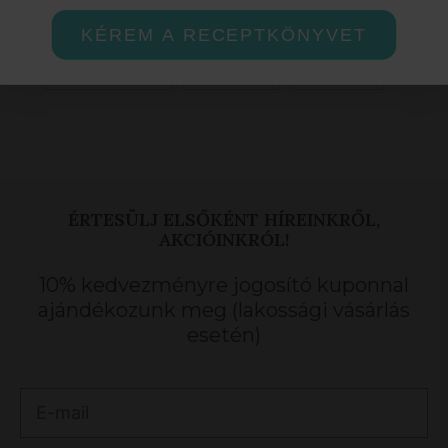
intim
női test
baktériumölő
nemiség
KÉREM A RECEPTKÖNYVET
szőrnövekedés
feltöltődés
gombaölő
ÉRTESÜLJ ELSŐKÉNT HÍREINKRŐL,
AKCIÓINKRÓL!
10% kedvezményre jogosító kuponnal
ajándékozunk meg (lakossági vásárlás
esetén)