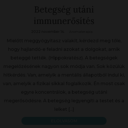
Betegség utáni
immunerősítés
2022 november 14.
Aromaterapia
Mielőtt meggyógyítasz valakit, kérdezd meg tőle,
hogy hajlandó-e feladni azokat a dolgokat, amik
beteggé tették. (Hippokratész). A betegségek
megelőzésének nagyon sok módja van. Sok közülük
hitkérdés. Van, amelyik a mentális állapotból indul ki,
van, amelyik a fizikai síkkal foglalkozik. Én most csak
egyre koncentrálok, a betegség utáni
megerősödésre. A betegség legyengíti a testet és a
lelket
[...]
ELOLVASOM