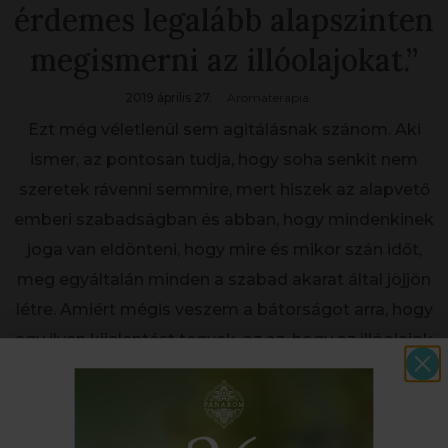
érdemes legalább alapszinten
megismerni az illóolajokat.”
2019 április 27.
Aromaterapia
Ezt még véletlenül sem agitálásnak szánom. Aki
ismer, az pontosan tudja, hogy soha senkit nem
szeretek rávenni semmire, mert hiszek az alapvető
emberi szabadságban és abban, hogy mindenkinek
joga van eldönteni, hogy mire és mikor szán időt,
meg egyáltalán minden a szabad akarat által jöjjön
létre. Amiért mégis veszem a bátorságot arra, hogy
egy ilyen kijelentést tegyek, az az, hogy az illóolajok
[...]
ELOLVASOM