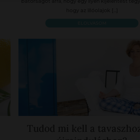
bátorságot arra, hogy egy ilyen kijelentést tegy
hogy az illóolajok
[...]
ELOLVASOM
Tudod mi kell a tavaszhoz