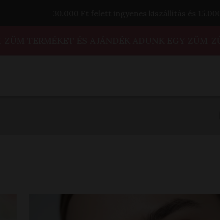
30.000 Ft felett ingyenes kiszállítás és 15.0
M-ZÜM TERMÉKET ÉS AJÁNDÉK ADUNK EGY ZÜM-Z