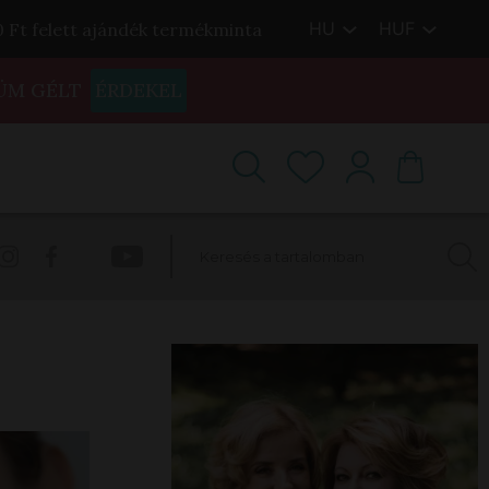
HU
HUF
00 Ft felett ajándék termékminta
ÜM GÉLT
ÉRDEKEL