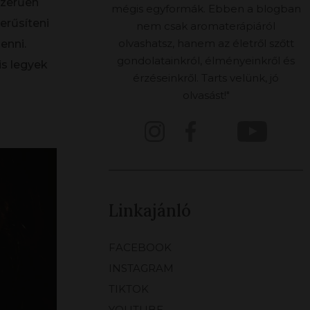
szerűen
mégis egyformák. Ebben a blogban
erűsíteni
nem csak aromaterápiáról
olvashatsz, hanem az életről szőtt
enni.
gondolatainkról, élményeinkről és
is legyek
érzéseinkről. Tarts velünk, jó
olvasást!"
Linkajánló
FACEBOOK
INSTAGRAM
TIKTOK
YOUTUBE