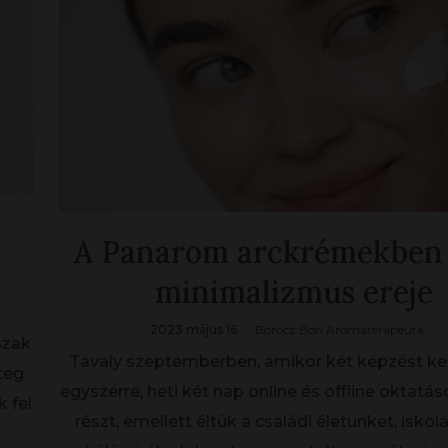
A Panarom arckrémekben 
minimalizmus ereje
2023 május 16.
Böröcz Bori Aromaterapeuta
szak
Tavaly szeptemberben, amikor két képzést k
teg
egyszerre, heti két nap online és offline oktatá
 fel
részt, emellett éltük a családi életünket, iskola,