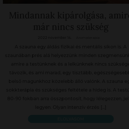
Mindannak kipárolgása, amir
már nincs szükség
2022 november 14.
Aromaterapia
A szauna egy áldás fizikai és mentális síkon is. A
szaunában prés alá helyezzünk minden szegmensünk
amire a testünknek és a lelkünknek nincs szükség
távozik, és ami marad, egy tisztább, egészségeseb
belső magunkhoz közelebb álló valónk. A szauna e
sokkterápia és szükséges feltétele a hideg is. A test
80-90 fokban arra összpontosít, hogy lélegezzen, je
legyen. Olyan intenzív érzés
[...]
ELOLVASOM