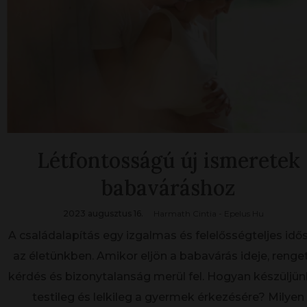
Létfontosságú új ismeretek
babaváráshoz
2023 augusztus 16.
Harmath Cintia - Epelus Hu
A családalapítás egy izgalmas és felelősségteljes idő
az életünkben. Amikor eljön a babavárás ideje, renge
kérdés és bizonytalanság merül fel. Hogyan készüljünk
testileg és lelkileg a gyermek érkezésére? Milyen