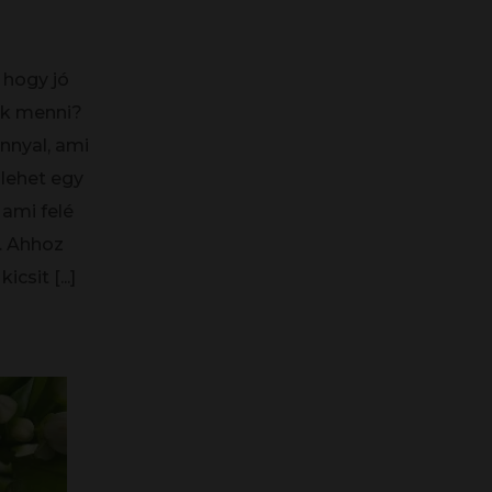
, hogy jó
rok menni?
nnyal, ami
 lehet egy
 ami felé
i. Ahhoz
kicsit
[...]