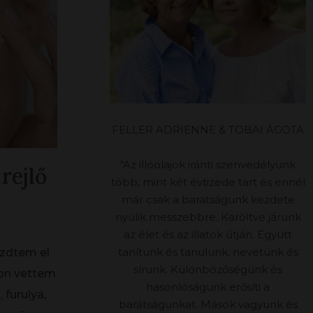
FELLER ADRIENNE & TOBAI ÁGOTA
"Az illóolajok iránti szenvedélyünk
rejlő
több, mint két évtizede tart és ennél
már csak a barátságunk kezdete
nyúlik messzebbre. Karöltve járunk
az élet és az illatok útján. Együtt
tanítunk és tanulunk, nevetünk és
ezdtem el
sírunk. Különbözőségünk és
son vettem
hasonlóságunk erősíti a
 furulya,
barátságunkat. Mások vagyunk és