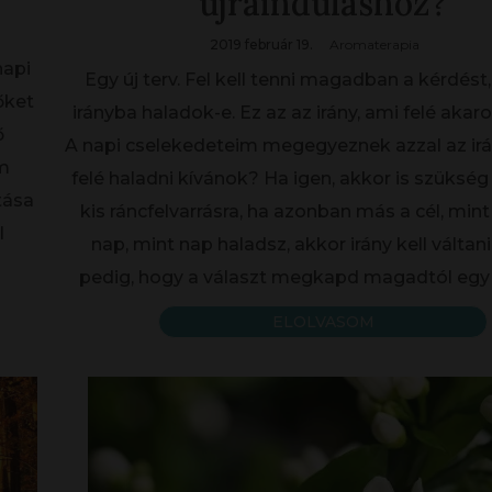
újrainduláshoz?
2019 február 19.
Aromaterapia
napi
Egy új terv. Fel kell tenni magadban a kérdést
őket
irányba haladok-e. Ez az az irány, ami felé aka
ő
A napi cselekedeteim megegyeznek azzal az irá
em
felé haladni kívánok? Ha igen, akkor is szükség
tása
kis ráncfelvarrásra, ha azonban más a cél, mint
l
nap, mint nap haladsz, akkor irány kell váltan
pedig, hogy a választ megkapd magadtól egy 
ELOLVASOM