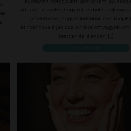
különórák, dolgoztam, sportoltam, szükség
n?
adódott a kérdés, hogy mit és hol tudok egysz
res
az életemen, hogy mindenhol jelen tudjak l
a
Mindenhova érjek oda, amikor ott vagyok, ott 
testben és lélekben,
[...]
ELOLVASOM