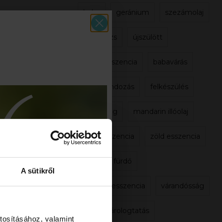
baba
geránium
szezámolaj
masszázs
újszülött
fehér esszencia
babavárás
babagondozás
felkészülés
egészség
mandarin illóolaj
fény esszencia
zöld esszencia
illóolajos fürdő
A sütikről
narancs esszencia
várandósság
illóolaj párologtatás
tosításához, valamint