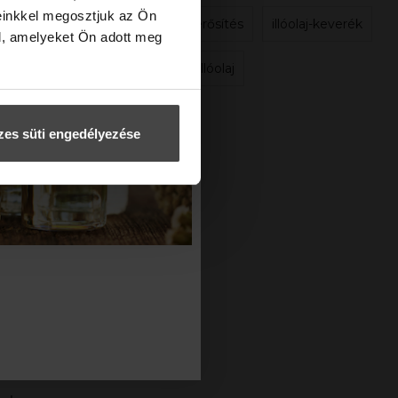
einkkel megosztjuk az Ön
immunerősítés
illóolaj-keverék
l, amelyeket Ön adott meg
tömjén illóolaj
ek
es süti engedélyezése
nten
t.”
 ismer, az
k rávenni
badságban
ni, hogy
n a szabad
zem a