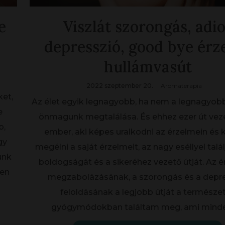
e
Viszlát szorongás, adi
depresszió, good bye érz
hullámvasút
2022 szeptember 20.
Aromaterapia
et,
Az élet egyik legnagyobb, ha nem a legnagyob
e
önmagunk megtalálása. És ehhez ezer út veze
b,
ember, aki képes uralkodni az érzelmein és
gy
megélni a saját érzelmeit, az nagy eséllyel talá
ünk
boldogságát és a sikeréhez vezető útját. Az 
len
megzabolázásának, a szorongás és a depr
feloldásának a legjobb útját a természe
gyógymódokban találtam meg, ami mind