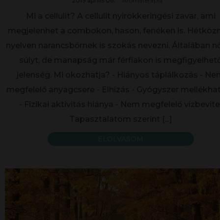
2019 április 06.
Aromaterapia
Mi a cellulit? A cellulit nyirokkeringési zavar, ami
megjelenhet a combokon, hason, fenéken is. Hétköz
nyelven narancsbőrnek is szokás nevezni. Általában n
súlyt, de manapság már férfiakon is megfigyelhet
jelenség. Mi okozhatja? - Hiányos táplálkozás - N
megfelelő anyagcsere - Elhízás - Gyógyszer mellékha
- Fizikai aktivitás hiánya - Nem megfelelő vízbevite
Tapasztalatom szerint
[...]
ELOLVASOM