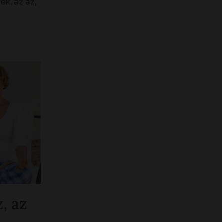
ek, az az,
, az