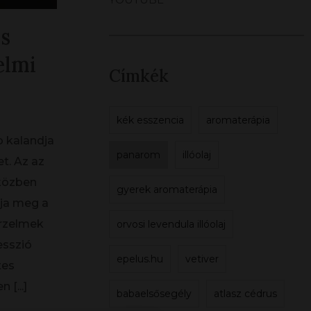
os
elmi
Címkék
kék esszencia
aromaterápia
b kalandja
panarom
illóolaj
t. Az az
 közben
gyerek aromaterápia
lja meg a
érzelmek
orvosi levendula illóolaj
esszió
epelus.hu
vetiver
tes
en
[...]
babaelsősegély
atlasz cédrus