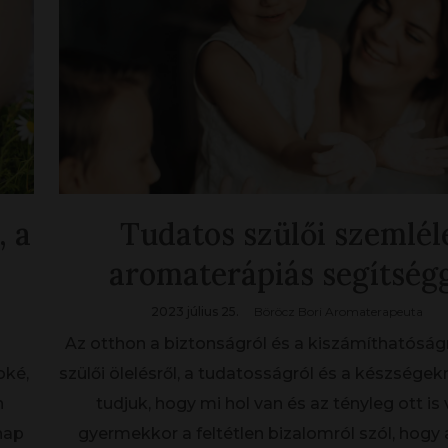
, a
Tudatos szülői szemlél
aromaterápiás segítség
2023 július 25.
Böröcz Bori Aromaterapeuta
Az otthon a biztonságról és a kiszámíthatóságr
oké,
szülői ölelésről, a tudatosságról és a készségek
n
tudjuk, hogy mi hol van és az tényleg ott is 
nap
gyermekkor a feltétlen bizalomról szól, hogy 