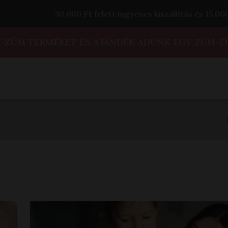
30.000 Ft felett ingyenes kiszállítás és 15.0
M-ZÜM TERMÉKET ÉS AJÁNDÉK ADUNK EGY ZÜM-Z