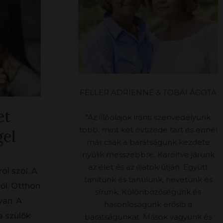
FELLER ADRIENNE & TOBAI ÁGOTA
et
"Az illóolajok iránti szenvedélyünk
több, mint két évtizede tart és ennél
gel
már csak a barátságunk kezdete
nyúlik messzebbre. Karöltve járunk
az élet és az illatok útján. Együtt
ól szól. A
tanítunk és tanulunk, nevetünk és
ről. Otthon
sírunk. Különbözőségünk és
van. A
hasonlóságunk erősíti a
a szülők
barátságunkat. Mások vagyunk és