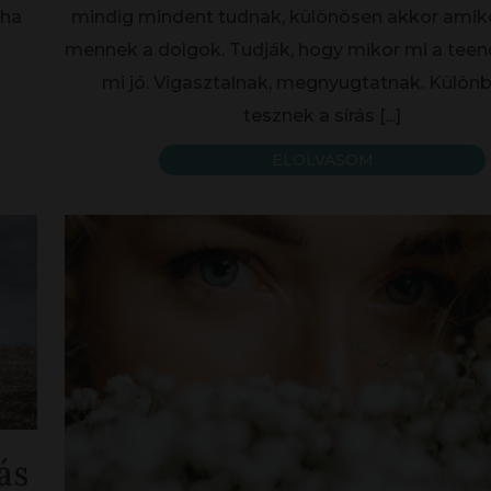
tha
mindig mindent tudnak, különösen akkor amiko
mennek a dolgok. Tudják, hogy mikor mi a teen
mi jó. Vigasztalnak, megnyugtatnak. Külön
tesznek a sírás
[...]
ELOLVASOM
ás