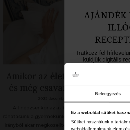
AJÁNDÉK 
ILLÓ
RECEPT
Iratkozz fel hírlevel
küldjük digitális 
inspiráló aromate
Amikor az élet a feje tetejére á
Üdvözlő meglepet
és még csavar is rajtunk egye
10%-os kedvezményk
a lev
Beleegyezés
2022 december 19.
Aromaterapia
Email
A tinédzser kor az az időszak, amikor már alig van
Ez a weboldal sütiket haszn
ráhatásunk a gyermekünkre. Éppen mindent az ellent
Sütiket használunk a tartal
irányból akar megközelíteni, csinálni, gondolni, mint m
weboldalforgalmunk elemzésé