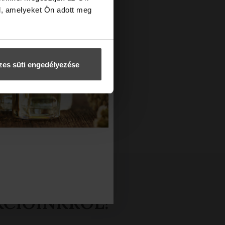
l, amelyeket Ön adott meg
es süti engedélyezése
KCIÓINKRÓL!