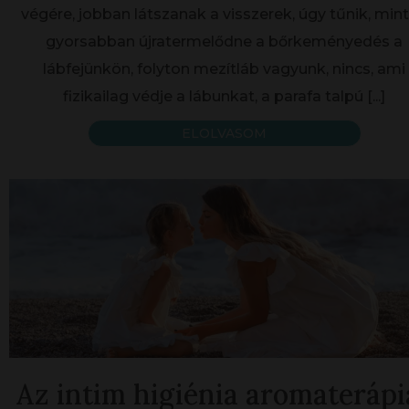
végére, jobban látszanak a visszerek, úgy tűnik, min
gyorsabban újratermelődne a bőrkeményedés a
lábfejünkön, folyton mezítláb vagyunk, nincs, ami
fizikailag védje a lábunkat, a parafa talpú
[...]
ELOLVASOM
Az intim higiénia aromaterápi