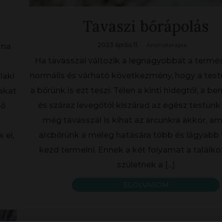
Tavaszi bőrápolás
2023 április 11.
Aromaterapia
rna
Ha tavasszal változik a legnagyobbat a termés
normális és várható következmény, hogy a testü
laki
a bőrünk is ezt teszi. Télen a kinti hidegtől, a ben
akat
és száraz levegőtől kiszárad az egész testünk
nő
még tavasszal is kihat az arcunkra akkor, am
arcbőrünk a meleg hatására több és lágyabb
 el,
kezd termelni. Ennek a két folyamat a találk
születnek a
[...]
ELOLVASOM