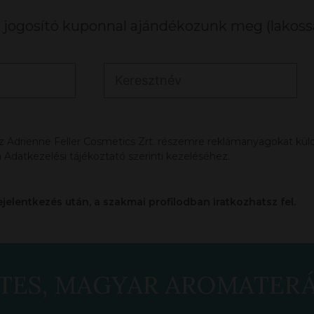
ogosító kuponnal ajándékozunk meg (lakossá
az Adrienne Feller Cosmetics Zrt. részemre reklámanyagokat küldj
 Adatkezelési tájékoztató szerinti kezeléséhez.
ejelentkezés után, a szakmai profilodban iratkozhatsz fel.
TES, MAGYAR AROMATER