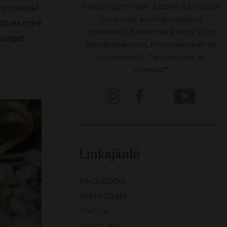
mégis egyformák. Ebben a blogban
r rosszul
nem csak aromaterápiáról
dő és mire
olvashatsz, hanem az életről szőtt
bséget
gondolatainkról, élményeinkről és
érzéseinkről. Tarts velünk, jó
olvasást!"
Linkajánló
FACEBOOK
INSTAGRAM
TIKTOK
YOUTUBE