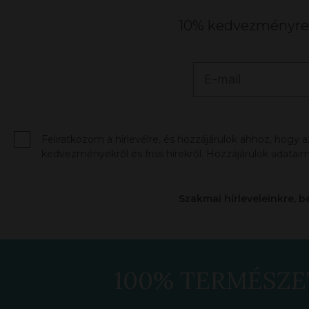
10% kedvezményre j
Feliratkozom a hírlevélre, és hozzájárulok ahhoz, hogy 
kedvezményekről és friss hírekről. Hozzájárulok adataim
Szakmai hírleveleinkre, b
100% TERMÉSZE