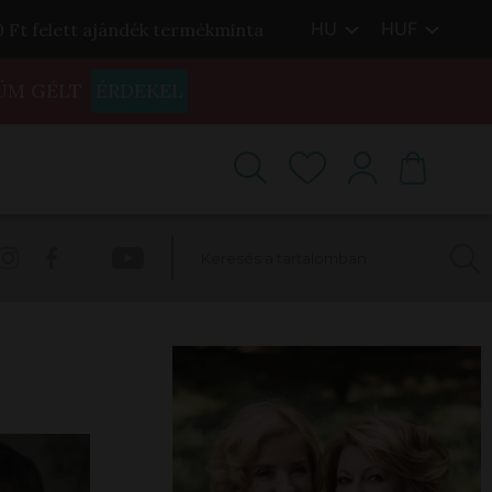
HU
HUF
00 Ft felett ajándék termékminta
ÜM GÉLT
ÉRDEKEL