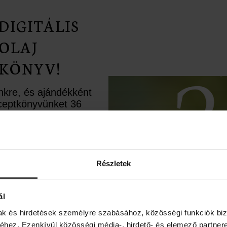
DIGITÁLIS
OLAJ
KÖNYV!
ünkre, és ajándékként
receptkönyvünket 36
rápiás recepttel.
ll
ésként pedig egy
t
upont is rejtettünk
élbe.
Részletek
ál
étes
mak és hirdetések személyre szabásához, közösségi funkciók biz
i. A
hez. Ezenkívül közösségi média-, hirdető- és elemező partner