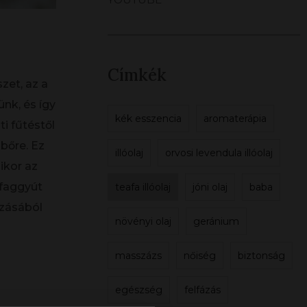
Címkék
zet, az a
nk, és így
kék esszencia
aromaterápia
ti fűtéstől
 bőre. Ez
illóolaj
orvosi levendula illóolaj
ikor az
 faggyút
teafa illóolaj
jóni olaj
baba
ozásából
növényi olaj
geránium
masszázs
nőiség
biztonság
egészség
felfázás