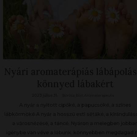
Nyári aromaterápiás lábápolás
könnyed lábakért
2023 július 31.
Böröcz Bori Aromaterapeuta
A nyár a nyitott cipőké, a papucsoké, a színes
lábkörmöké.A nyár a hosszú esti sétáké, a kirándulás
a városnézésé, a táncé. Nyáron a melegben jobba
igénybe van véve a lábunk, könnyebben megdagad 