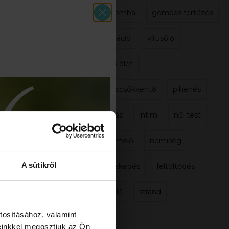
hüvelygomba
gombás fertőzés
menstruáció
vírusölő
szexuális élet
gyulladáscsökkentő
pihenés
gyantázás
intim
női test
baktériumölő
nemiség
A sütikről
szőrnövekedés
feltöltődés
gombaölő
strand
tosításához, valamint
einkkel megosztjuk az Ön