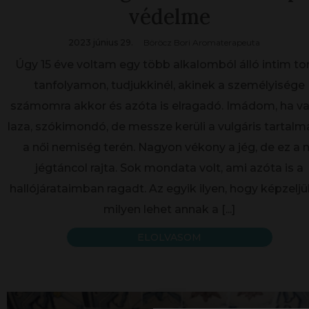
védelme
2023 június 29.
Böröcz Bori Aromaterapeuta
Úgy 15 éve voltam egy több alkalomból álló intim to
tanfolyamon, tudjukkinél, akinek a személyisége
számomra akkor és azóta is elragadó. Imádom, ha va
laza, szókimondó, de messze kerüli a vulgáris tartalm
a női nemiség terén. Nagyon vékony a jég, de ez a 
jégtáncol rajta. Sok mondata volt, ami azóta is a
hallójárataimban ragadt. Az egyik ilyen, hogy képzeljük
milyen lehet annak a
[...]
ELOLVASOM