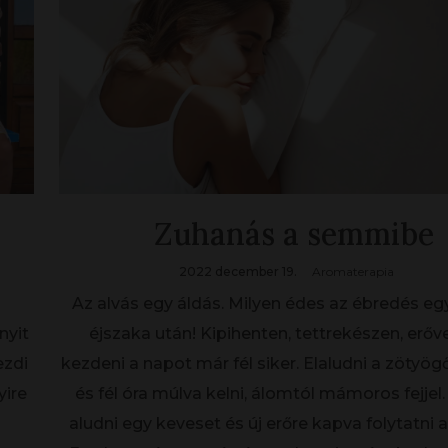
Zuhanás a semmibe
2022 december 19.
Aromaterapia
Az alvás egy áldás. Milyen édes az ébredés eg
nyit
éjszaka után! Kipihenten, tettrekészen, erőve
ezdi
kezdeni a napot már fél siker. Elaludni a zötyög
yire
és fél óra múlva kelni, álomtól mámoros fejjel
aludni egy keveset és új erőre kapva folytatni 