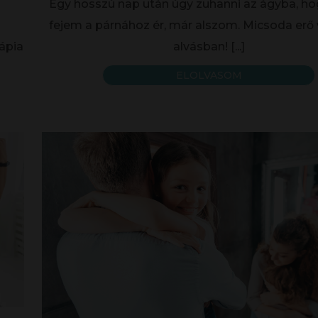
Egy hosszú nap után úgy zuhanni az ágyba, ho
fejem a párnához ér, már alszom. Micsoda erő 
ápia
alvásban!
[...]
ELOLVASOM