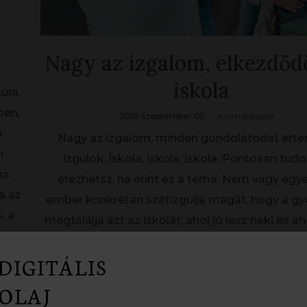
Nagy az izgalom, elkezdőd
iskola
úra.
ben,
2019 szeptember 05.
Aromaterapia
ó
Nagy az izgalom, minden gondolatodat értem
n
izgulok. Iskola, iskola, iskola. Pontosan tu
ra
érezhetsz, ha érint ez a téma. Nem vagy egye
a az
ember konkrétan szétizgulja magát, hogy a g
, a
megtalálja azt az iskolát, ahol jó lesz neki és ah
tud testileg, lelkileg, emberségben egyaránt. É
DIGITÁLIS
nem volt ilyen nehéz, mint mostanság. Nem
leírni miért, tegyék
[...]
OLAJ