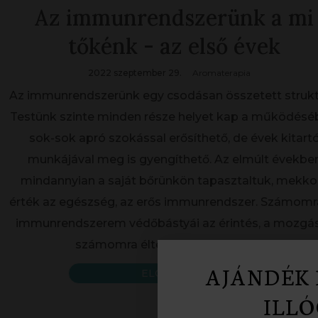
Az immunrendszerünk a mi
tőkénk - az első évek
2022 szeptember 29.
Aromaterapia
Az immunrendszerünk egy csodásan összetett strukt
Testünk szinte minden része helyet kap a működésé
sok-sok apró szokással erősíthető, de évek kitart
munkájával meg is gyengíthető. Az elmúlt évekbe
mindannyian a saját bőrünkön tapasztaltuk, mekko
érték az egészség, az erős immunrendszer. Számomr
immunrendszerem védőbástyái az érintés, a mozgás
számomra éltető táplálkozás, a
[...]
AJÁNDÉK 
ELOLVASOM
ILLÓ