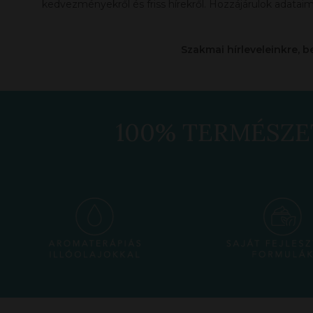
kedvezményekről és friss hírekről. Hozzájárulok adataim
Szakmai hírleveleinkre, b
100% TERMÉSZE