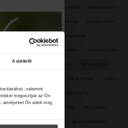
mandarin illóolaj
baktériumölő
fény esszencia
illóolajos fürdő
illóolaj párologtatás
immunerősítés
illóolaj-keverék
A sütikről
mesélő hold
táltos paripa
római kamilla aromavíz
család
tosításához, valamint
sárgabarackmag olaj
einkkel megosztjuk az Ön
l, amelyeket Ön adott meg
mindenttudó
támogatás
balance
gyermeknevelés