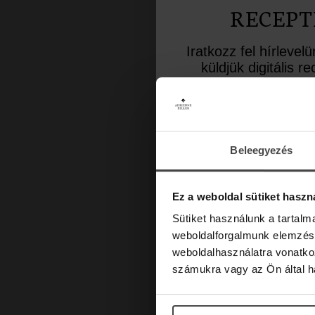
RECEPT
Iratkozz fel hírlevel
küldjük digitális 
inspiráló aromate
Üdvözlő meglepet
10%-os kedvezményk
a lev
Beleegyezés
Email
Ez a weboldal sütiket haszn
Sütiket használunk a tartal
weboldalforgalmunk elemzésé
weboldalhasználatra vonatko
számukra vagy az Ön által ha
Marketing hozzájárulás