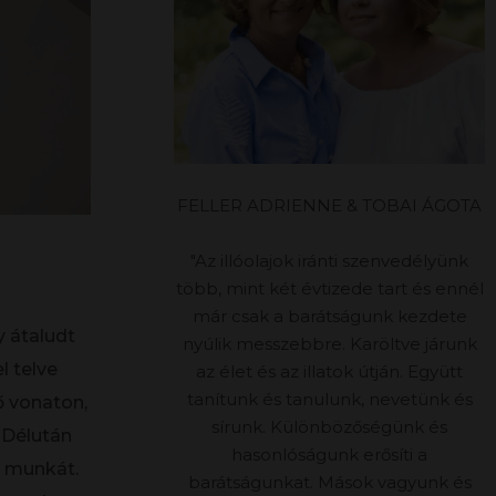
FELLER ADRIENNE & TOBAI ÁGOTA
"Az illóolajok iránti szenvedélyünk
több, mint két évtizede tart és ennél
már csak a barátságunk kezdete
y átaludt
nyúlik messzebbre. Karöltve járunk
l telve
az élet és az illatok útján. Együtt
tanítunk és tanulunk, nevetünk és
ő vonaton,
sírunk. Különbözőségünk és
. Délután
hasonlóságunk erősíti a
a munkát.
barátságunkat. Mások vagyunk és