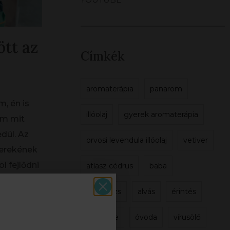
ött az
Címkék
aromaterápia
panarom
, én is
illóolaj
gyerek aromaterápia
dom mit
dül. Az
orvosi levendula illóolaj
vetiver
yerekének
ol fejlődni
atlasz cédrus
baba
s ez soha
masszázs
alvás
érintés
 kívánom
bölcsöde
óvoda
vírusölő