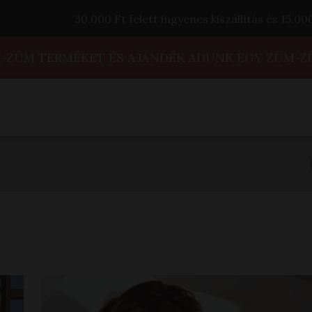
30.000 Ft felett ingyenes kiszállítás és 15.0
M-ZÜM TERMÉKET ÉS AJÁNDÉK ADUNK EGY ZÜM-Z