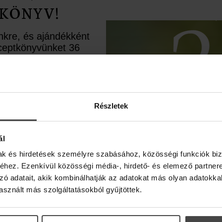
ELOLVASOM
KÖNYV!
ünkre, és ajándékként
receptkönyvünket 36
rápiás recepttel.
ésként pedig egy
upont is rejtettünk
élbe.
Részletek
ál
mak és hirdetések személyre szabásához, közösségi funkciók biz
hez. Ezenkívül közösségi média-, hirdető- és elemező partner
zó adatait, akik kombinálhatják az adatokat más olyan adatokka
sznált más szolgáltatásokból gyűjtöttek.