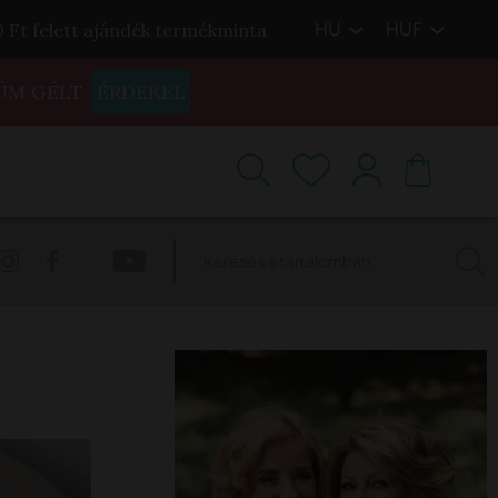
HU
HUF
00 Ft felett ajándék termékminta
ÜM GÉLT
ÉRDEKEL