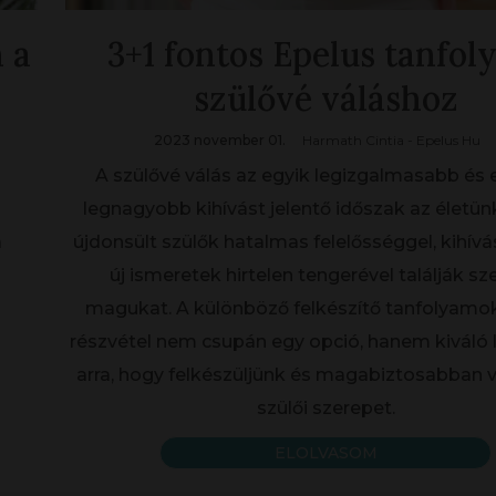
 a
3+1 fontos Epelus tanfol
szülővé váláshoz
2023 november 01.
Harmath Cintia - Epelus Hu
A szülővé válás az egyik legizgalmasabb és
legnagyobb kihívást jelentő időszak az életün
a
újdonsült szülők hatalmas felelősséggel, kihív
új ismeretek hirtelen tengerével találják 
magukat. A különböző felkészítő tanfolyamo
részvétel nem csupán egy opció, hanem kiváló
arra, hogy felkészüljünk és magabiztosabban vá
szülői szerepet.
ELOLVASOM