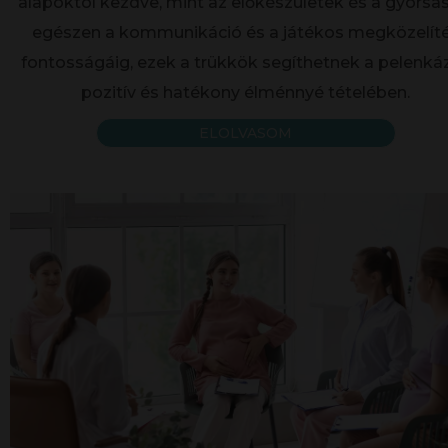
alapoktól kezdve, mint az előkészületek és a gyorsa
egészen a kommunikáció és a játékos megközelít
fontosságáig, ezek a trükkök segíthetnek a pelenká
pozitív és hatékony élménnyé tételében.
ELOLVASOM