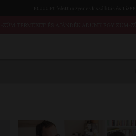
30.000 Ft felett ingyenes kiszállítás és 15.0
M-ZÜM TERMÉKET ÉS AJÁNDÉK ADUNK EGY ZÜM-Z