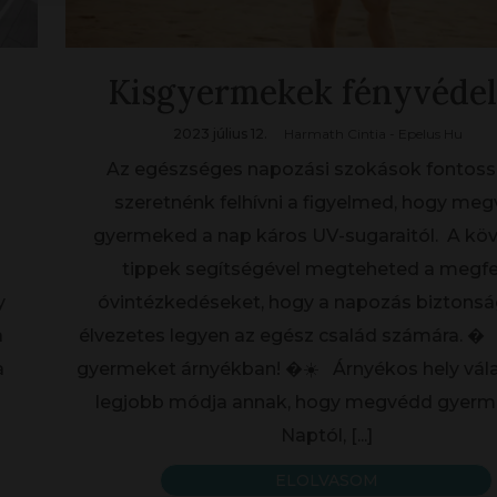
Kisgyermekek fényvéde
2023 július 12.
Harmath Cintia - Epelus Hu
Az egészséges napozási szokások fontoss
szeretnénk felhívni a figyelmed, hogy me
gyermeked a nap káros UV-sugaraitól. A kö
tippek segítségével megteheted a megfe
y
óvintézkedéseket, hogy a napozás biztonsá
a
élvezetes legyen az egész család számára. �️
a
gyermeket árnyékban! �☀️ Árnyékos hely vál
legjobb módja annak, hogy megvédd gyerm
Naptól,
[...]
ELOLVASOM