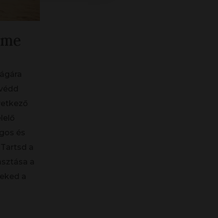
lme
ágára
gvédd
vetkező
lelő
gos és
 Tartsd a
asztása a
eked a