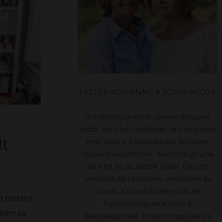
FELLER ADRIENNE & TOBAI ÁGOTA
"Az illóolajok iránti szenvedélyünk
több, mint két évtizede tart és ennél
lt
már csak a barátságunk kezdete
nyúlik messzebbre. Karöltve járunk
az élet és az illatok útján. Együtt
tanítunk és tanulunk, nevetünk és
sírunk. Különbözőségünk és
 történt
hasonlóságunk erősíti a
alom és
barátságunkat. Mások vagyunk és