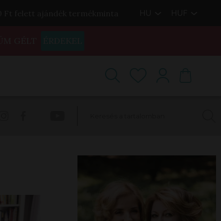
HU
HUF
00 Ft felett ajándék termékminta
ÜM GÉLT
ÉRDEKEL