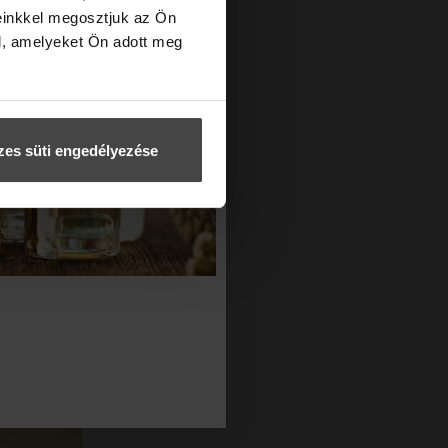
einkkel megosztjuk az Ön
őnnyel jár.
l, amelyeket Ön adott meg
sszázs
ezt a
.]
es süti engedélyezése