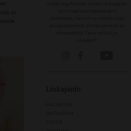
mégis egyformák. Ebben a blogban
ben
nem csak aromaterápiáról
zás, és
olvashatsz, hanem az életről szőtt
szülők
gondolatainkról, élményeinkről és
érzéseinkről. Tarts velünk, jó
olvasást!"
Linkajánló
FACEBOOK
INSTAGRAM
TIKTOK
YOUTUBE