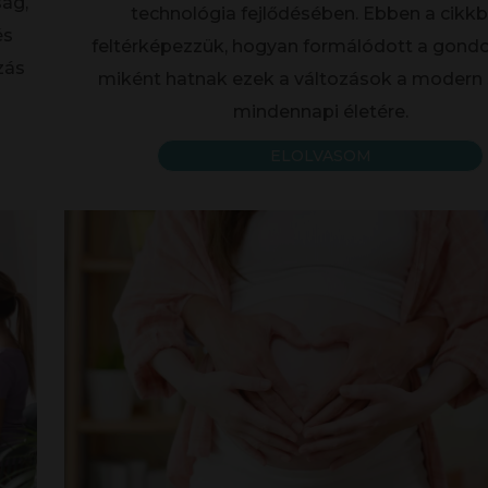
ság,
technológia fejlődésében. Ebben a cikk
és
feltérképezzük, hogyan formálódott a gondo
zás
miként hatnak ezek a változások a modern 
mindennapi életére.
ELOLVASOM