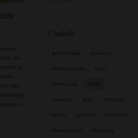
yam
Címkék
 egyben
aromaterápia
epelus.hu
kben. Az
ásokkal és
babaelsősegély
baba
szembe
növényi olaj
epelus
kon való
 lehetőség
masszázs
alvás
emésztés
llaljuk a
érintés
újszülött
csecsemő
babamasszázs
biztonság