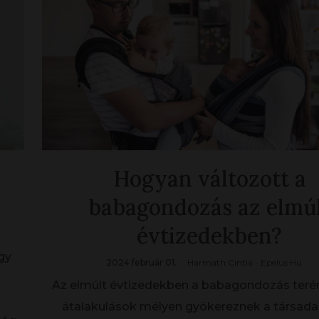
Hogyan változott a
babagondozás az elmú
évtizedekben?
gy
2024 február 01.
Harmath Cintia - Epelus Hu
Az elmúlt évtizedekben a babagondozás terén
átalakulások mélyen gyökereznek a társad