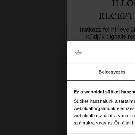
ILLÓ
RECEPT
Iratkozz fel hírlevel
küldjük digitális 
inspiráló aromate
Üdvözlő meglepet
10%-os kedvezményk
a lev
Beleegyezés
Email
Ez a weboldal sütiket haszn
Sütiket használunk a tartal
weboldalforgalmunk elemzésé
weboldalhasználatra vonatko
számukra vagy az Ön által ha
Marketing hozzájárulás