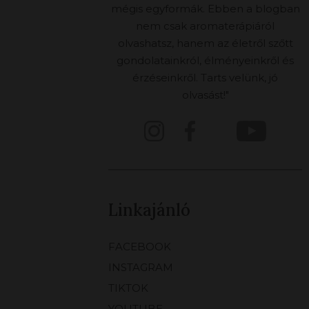
mégis egyformák. Ebben a blogban
nem csak aromaterápiáról
olvashatsz, hanem az életről szőtt
gondolatainkról, élményeinkről és
érzéseinkről. Tarts velünk, jó
olvasást!"
Linkajánló
FACEBOOK
INSTAGRAM
TIKTOK
YOUTUBE