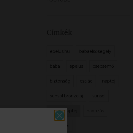
Címkék
epelus.hu
babaelsősegély
baba
epelus
csecsemő
biztonság
család
naptej
sunsol bronzolaj
sunsol
sunsol naptej
napozás
hidratálás