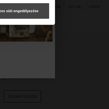
teafa illóolaj
jóni olaj
vetiver
es süti engedélyezése
KCIÓINKRÓL!
gi vásárlás esetén)
FELIRATKOZOM