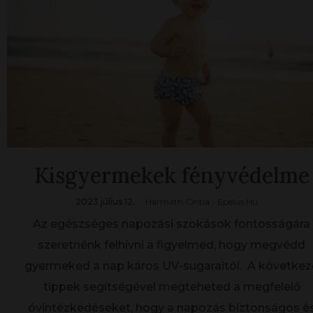
Kisgyermekek fényvédelme
2023 július 12.
Harmath Cintia - Epelus Hu
Az egészséges napozási szokások fontosságára
szeretnénk felhívni a figyelmed, hogy megvédd
gyermeked a nap káros UV-sugaraitól. A következ
tippek segítségével megteheted a megfelelő
óvintézkedéseket, hogy a napozás biztonságos é