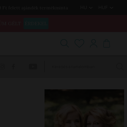
HU
HUF
00 Ft felett ajándék termékminta
ÜM GÉLT
ÉRDEKEL