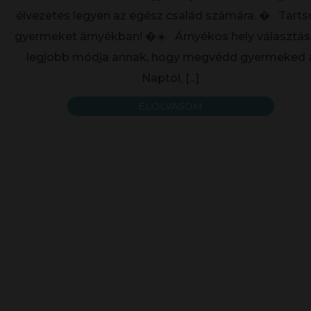
élvezetes legyen az egész család számára. �️ Tarts
gyermeket árnyékban! �☀️ Árnyékos hely választás
legjobb módja annak, hogy megvédd gyermeked 
Naptól,
[...]
ELOLVASOM