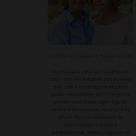
FELLER ADRIENNE & TOBAI ÁGOTA
"Az illóolajok iránti szenvedélyünk
több, mint két évtizede tart és ennél
már csak a barátságunk kezdete
nyúlik messzebbre. Karöltve járunk
az élet és az illatok útján. Együtt
tanítunk és tanulunk, nevetünk és
sírunk. Különbözőségünk és
hasonlóságunk erősíti a
barátságunkat. Mások vagyunk és