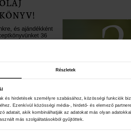
OLAJ
KÖNYV!
ünkre, és ajándékként
receptkönyvünket 36
rápiás recepttel.
ésként pedig egy
upont is rejtettünk
élbe.
Részletek
ál
mak és hirdetések személyre szabásához, közösségi funkciók biz
hez. Ezenkívül közösségi média-, hirdető- és elemező partner
zó adatait, akik kombinálhatják az adatokat más olyan adatokka
sznált más szolgáltatásokból gyűjtöttek.