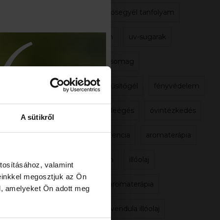
baba elsősegyél tanfolyam
védelem
uv-sugarak
sunsol csomag
sunsol hűsítőgél
fényvédelem
napozásleégés
óvintézkedés
A sütikről
kék esszencia
aromaterápia
panarom
illóolaj
tosításához, valamint
einkkel megosztjuk az Ön
gyerek aromaterápia
l, amelyeket Ön adott meg
orvosi levendula illóolaj