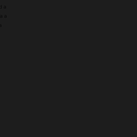
d a
a a
a