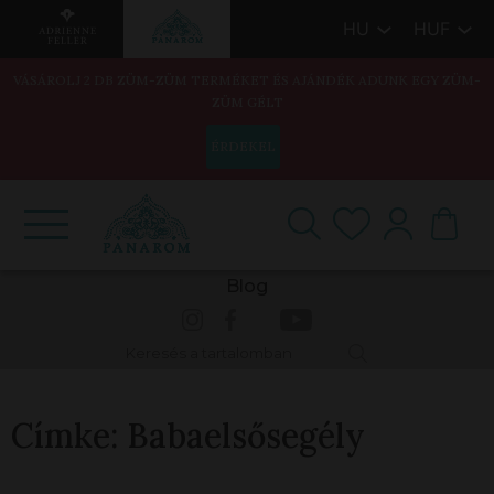
HU
HUF
VÁSÁROLJ 2 DB ZÜM-ZÜM TERMÉKET ÉS AJÁNDÉK ADUNK EGY ZÜM-
ZÜM GÉLT
ÉRDEKEL
Blog
Címke:
Babaelsősegély