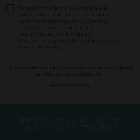
Feliratkozom a hírlevélre, és hozzájárulok
ahhoz, hogy az Adrienne Feller Cosmetics Zrt.
részemre reklámanyagokat küldjön, hogy
elsőként értesüljek az ajánlatokról,
kedvezményekről és friss hírekről.
Hozzájárulok adataim Adatkezelési tájékoztató
szerinti kezeléséhez.
Szakmai hírleveleinkre, bejelentkezés után, a szakmai
profilodban iratkozhatsz fel.
BEJELENTKEZÉS
100% TERMÉSZETES, MAGYAR
AROMATERÁPIÁS TERMÉKEK