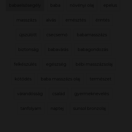
babaelsősegély
baba
növényi olaj
epelus
masszázs
alvás
emésztés
érintés
újszülött
csecsemő
babamasszázs
biztonság
babavárás
babagondozás
felkészülés
egészség
bébi masszázsolaj
kötődés
baba masszázs olaj
természet
várandósság
család
gyermeknevelés
tanfolyam
naptej
sunsol bronzolaj