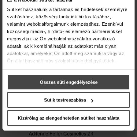
Iratkozz fel hírlevelünkre, és ajándékba adjuk
Sütiket használunk a tartalmak és hirdetések személyre
ELOLVASOM
online recepteskönyvünket 36 inspiráló ötlettel,
szabásához, közösségi funkciók biztosításához,
hogy az élet szebb és kiegyensúlyozottabb
legyen.
valamint weboldalforgalmunk elemzéséhez. Ezenkívül
közösségi média-, hirdető- és elemező partnereinkkel
Üdvözlő meglepetésként pedig egy
10%-os
megosztjuk az Ön weboldalhasználatra vonatkozó
kedvezménykupont
is rejtettünk a levélbe.
adatait, akik kombinálhatják az adatokat más olyan
adatokkal, amelyeket Ön adott meg számukra vagy az
Email
Ön által használt más szolgáltatásokból gyűjtöttek.
Összes süti engedélyezése
Az edukáció fontossága a
Sütik testreszabása
várandósság alatt: Miért
Marketing hozzájárulás
kulcsfontosságú a
Kizárólag az elengedhetetlen sütiket használata
Feliratkozom a hírlevélre, és
hozzájárulok ahhoz, hogy az
babaelsősegély ismerete?
Adrienne Feller Cosmetics Zrt.