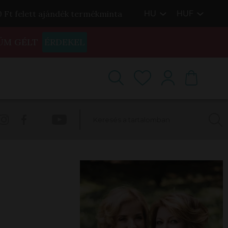
HU
HUF
00 Ft felett ajándék termékminta
ÜM GÉLT
ÉRDEKEL