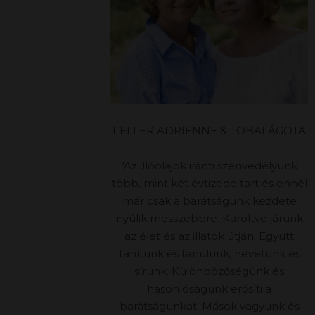
FELLER ADRIENNE & TOBAI ÁGOTA
"Az illóolajok iránti szenvedélyünk
több, mint két évtizede tart és ennél
már csak a barátságunk kezdete
nyúlik messzebbre. Karöltve járunk
az élet és az illatok útján. Együtt
tanítunk és tanulunk, nevetünk és
sírunk. Különbözőségünk és
hasonlóságunk erősíti a
barátságunkat. Mások vagyunk és