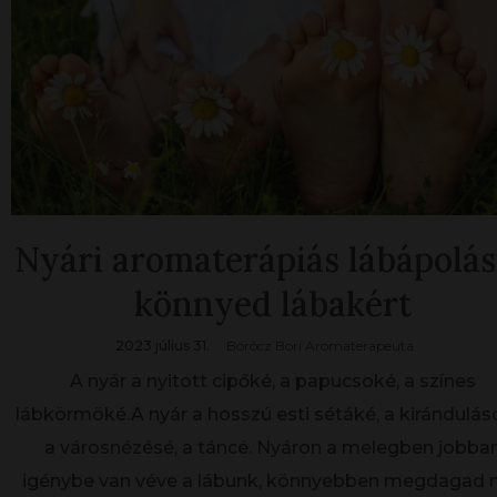
Nyári aromaterápiás lábápolás
könnyed lábakért
2023 július 31.
Böröcz Bori Aromaterapeuta
A nyár a nyitott cipőké, a papucsoké, a színes
lábkörmöké.A nyár a hosszú esti sétáké, a kirándulás
a városnézésé, a táncé. Nyáron a melegben jobba
igénybe van véve a lábunk, könnyebben megdagad 