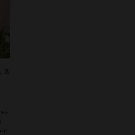
, a
oké,
n
nap