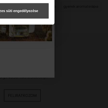
panarom
gyerek aromaterápia
es süti engedélyezése
KCIÓINKRÓL!
gi vásárlás esetén)
FELIRATKOZOM