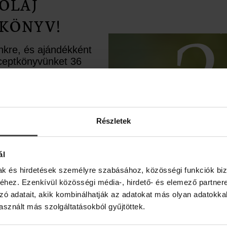
OLAJ
KÖNYV!
ünkre, és ajándékként
receptkönyvünket 36
rápiás recepttel.
ésként pedig egy
upont is rejtettünk
élbe.
Részletek
ál
mak és hirdetések személyre szabásához, közösségi funkciók biz
hez. Ezenkívül közösségi média-, hirdető- és elemező partner
zó adatait, akik kombinálhatják az adatokat más olyan adatokka
sznált más szolgáltatásokból gyűjtöttek.