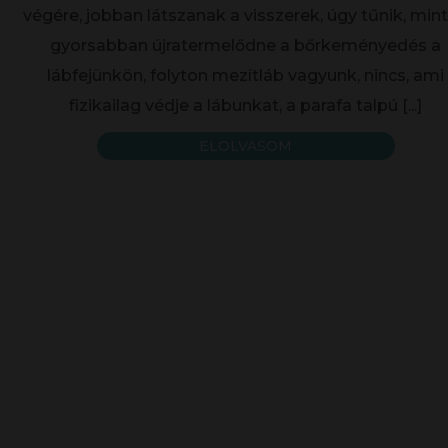
végére, jobban látszanak a visszerek, úgy tűnik, min
gyorsabban újratermelődne a bőrkeményedés a
lábfejünkön, folyton mezítláb vagyunk, nincs, ami
fizikailag védje a lábunkat, a parafa talpú
[...]
ELOLVASOM