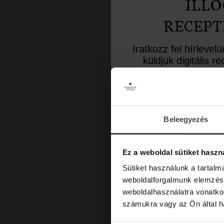
ILLÓ
RECEPT
Iratkozz fel hírlevel
küldjük digitális 
inspiráló aromate
Üdvözlő meglepet
10%-os kedvezményk
a lev
Beleegyezés
Email
Ez a weboldal sütiket haszn
Sütiket használunk a tartal
weboldalforgalmunk elemzésé
weboldalhasználatra vonatko
számukra vagy az Ön által ha
Marketing hozzájárulás