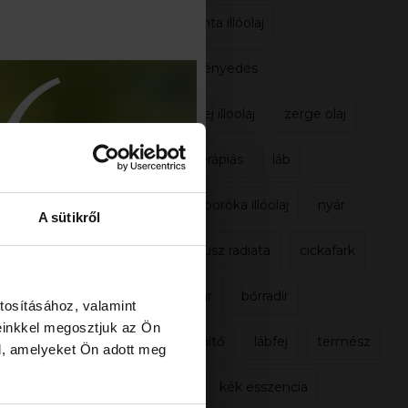
borsmenta illóolaj
bőrkeményedés
citromhej illoolaj
zerge olaj
aromaterápiás
láb
virginiai boróka illóolaj
nyár
A sütikről
eukaliptusz radiata
cickafark
napsugár
bőrradír
tosításához, valamint
einkkel megosztjuk az Ön
fertőtlenítő
lábfej
termész
l, amelyeket Ön adott meg
ciprus
kék esszencia