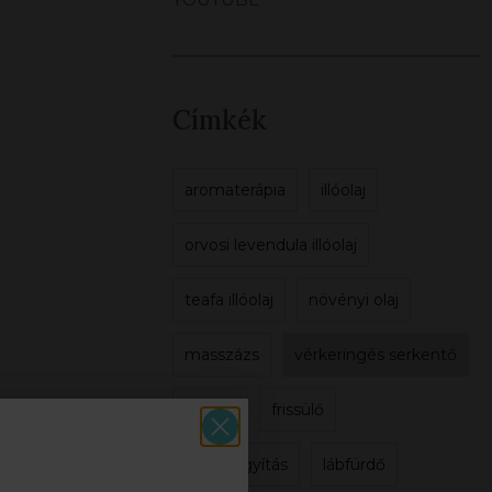
Címkék
aromaterápia
illóolaj
orvosi levendula illóolaj
teafa illóolaj
növényi olaj
masszázs
vérkeringés serkentő
visszér
frissülő
sebgyógyítás
lábfürdő