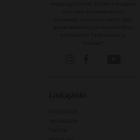
mégis egyformák. Ebben a blogban
nem csak aromaterápiáról
olvashatsz, hanem az életről szőtt
gondolatainkról, élményeinkről és
érzéseinkről. Tarts velünk, jó
olvasást!"
Linkajánló
FACEBOOK
INSTAGRAM
TIKTOK
YOUTUBE