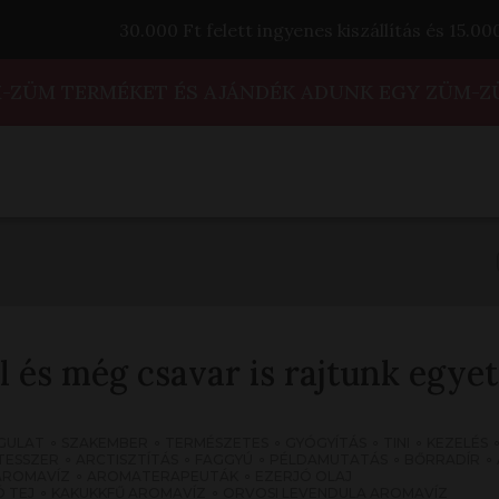
30.000 Ft felett ingyenes kiszállítás és 15.0
M-ZÜM TERMÉKET ÉS AJÁNDÉK ADUNK EGY ZÜM-Z
ll és még csavar is rajtunk egyet
GULAT
SZAKEMBER
TERMÉSZETES
GYÓGYÍTÁS
TINI
KEZELÉS
TESSZER
ARCTISZTÍTÁS
FAGGYÚ
PÉLDAMUTATÁS
BŐRRADÍR
AROMAVÍZ
AROMATERAPEUTÁK
EZERJÓ OLAJ
 TEJ
KAKUKKFŰ AROMAVÍZ
ORVOSI LEVENDULA AROMAVÍZ