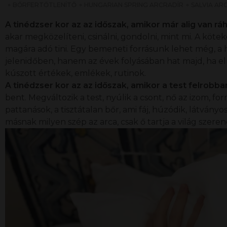
BŐRFERTŐTLENÍTŐ
HUNGARIAN SPRING ARCRADÍR
SALVIA AR
A tinédzser kor az az időszak, amikor már alig van 
akar megközelíteni, csinálni, gondolni, mint mi. A köt
magára adó tini. Egy bemeneti forrásunk lehet még, a
jelenidőben, hanem az évek folyásában hat majd, ha elm
kúszott értékek, emlékek, rutinok.
A tinédzser kor az az időszak, amikor a test felrobba
bent. Megváltozik a test, nyúlik a csont, nő az izom, form
pattanások, a tisztátalan bőr, ami fáj, húzódik, látványos
másnak milyen szép az arca, csak ő tartja a világ szeren