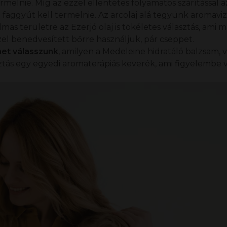
melnie. Míg az ezzel ellentétes folyamatos szárítással a
aggyút kell termelnie. Az arcolaj alá tegyünk aromavize
almas területre az
Ezerjó olaj
is tökéletes választás, ami 
l benedvesített bőrre használjuk, pár cseppet.
met válasszunk
, amilyen a
Medeleine hidratáló balzsam
, 
álasztás egy egyedi aromaterápiás keverék, ami figyelembe 