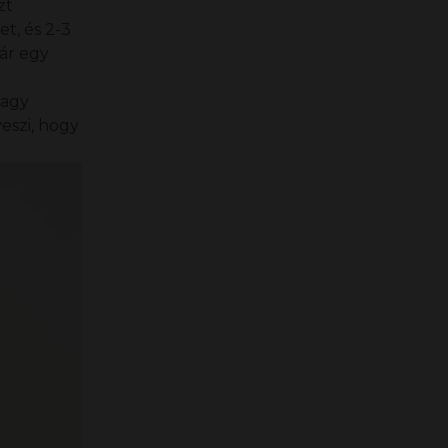
zt
t, és 2-3
már egy
vagy
veszi, hogy