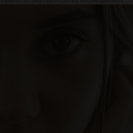
ire vicces, idegtépő, irritáló ezt kívülről szemlélni.