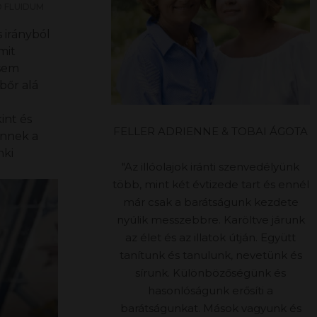
 FLUIDUM
 irányból
mit
 sem
bőr alá
nt és
FELLER ADRIENNE & TOBAI ÁGOTA
jönnek a
nki
"Az illóolajok iránti szenvedélyünk
több, mint két évtizede tart és ennél
már csak a barátságunk kezdete
nyúlik messzebbre. Karöltve járunk
az élet és az illatok útján. Együtt
tanítunk és tanulunk, nevetünk és
sírunk. Különbözőségünk és
hasonlóságunk erősíti a
barátságunkat. Mások vagyunk és