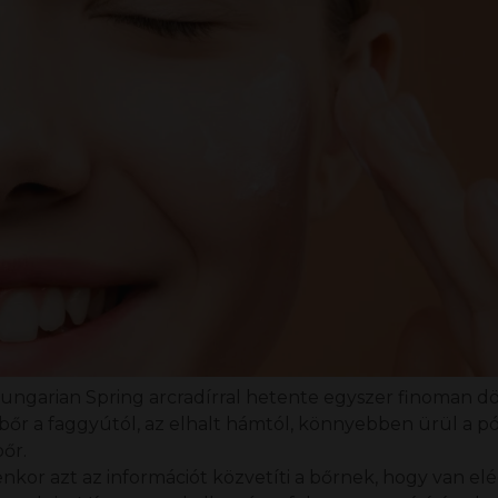
ungarian Spring arcradírral
hetente egyszer finoman dör
 a bőr a faggyútól, az elhalt hámtól, könnyebben ürül a 
bőr.
lyenkor azt az információt közvetíti a bőrnek, hogy van el