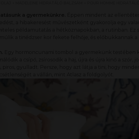
COLAJ
MADELEINE HIDRATÁLÓ BALZSAM
POUR HOMME HIDRATÁLÓ
ráhatásunk a gyermekünkre.
Éppen mindent az ellentétes
ekedést, a hibakeresést művészetként gyakorolja egy vala
 hiteles példamutatás a hétköznapokban, a rutinban. Ez
úlik a tinédzser kor fekete felhője, és előbukkannak a 
n.
Egy hormoncunami tombol a gyermekünk testében ki
álódik a csípő, zsírosodik a haj, újra és újra kinő a szőr, 
, piros, gyulladt. Persze, hogy azt látja a tini, hogy minde
csétlenségét a vállán, mint Atlasz a földgolyót.