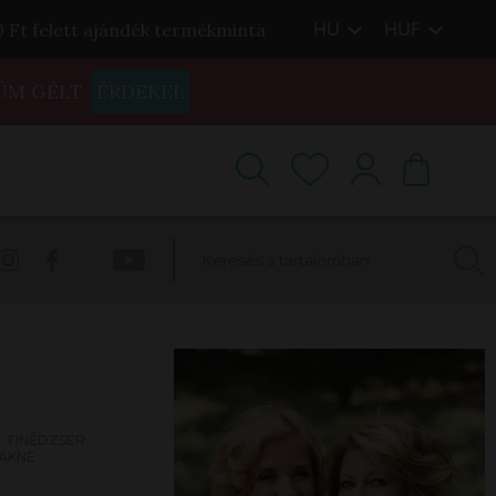
HU
HUF
00 Ft felett ajándék termékminta
ÜM GÉLT
ÉRDEKEL
TINÉDZSER
AKNE