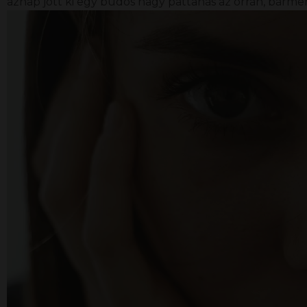
aznap jött ki egy büdös nagy pattanás az orrán, bármenny