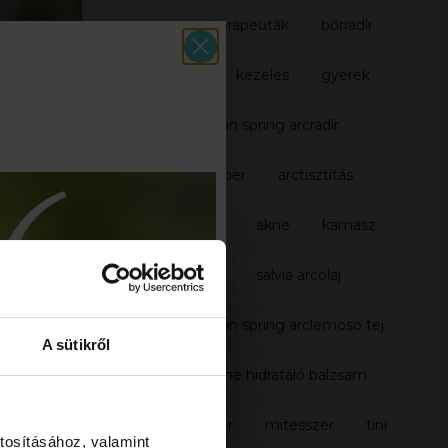
aromaterapeuták
bőrradír
szülő
kezelés
gyerek
t,
amikor
ikor a
hungarian spring arcradír
pon is.
y fedi.
szakember
arctisztítás
m az
ok
hormon
akne
kamasz
 vagy az
a napi
gyulladt
salvia arcolaj
zzel
hungarian spring arclemosó tej
és
A sütikről
ember az
madeleine hidratáló balzsam
en gyakran
 is elég
tinédzser
mitesszer
tini
 újra és
tosításához, valamint