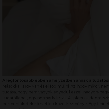
A legfontosabb ebben a helyzetben annak a tudatosí
Másokkal is így van és el fog múlni. Az, hogy mikor, nem
tudása, hogy nem vagyok egyedül ezzel, nagyon-nagyon
tudatállapot, egy normatív krízis. A spleen, a depres
hormonlöketek közvetlen következménye. Egy tininek tén