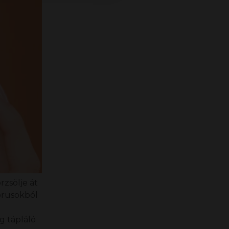
zsölje át
pórusokból
ég tápláló