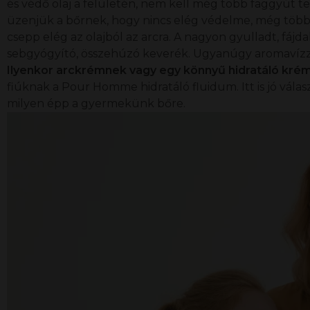
és védő olaj a felületén, nem kell még több faggyút ter
üzenjük a bőrnek, hogy nincs elég védelme, még több f
csepp elég az olajból az arcra. A nagyon gyulladt, fájd
sebgyógyító, összehúzó keverék. Ugyanúgy aromavízze
Ilyenkor arckrémnek vagy egy könnyű hidratáló kré
fiúknak a
Pour Homme hidratáló fluidum
. Itt is jó v
milyen épp a gyermekünk bőre.