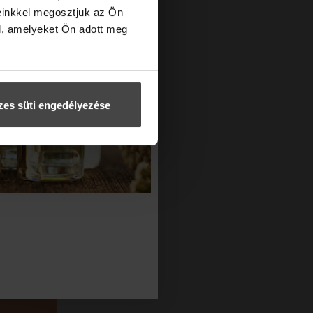
ban is.
einkkel megosztjuk az Ön
 az arcon.
l, amelyeket Ön adott meg
yszerűen
uxe
 és a
es süti engedélyezése
gítségét
 az
orvosi
ett egy
 csíp).