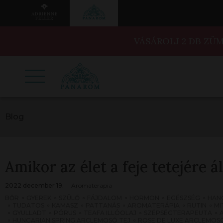
VÁSÁROLJ 2 DB ZÜ
Blog
Amikor az élet a feje tetejére á
2022 december 19.
Aromaterapia
BŐR
GYEREK
SZÜLŐ
FÁJDALOM
HORMON
EGÉSZSÉG
HAN
TUDATOS
KAMASZ
PATTANÁS
AROMATERÁPIA
RUTIN
MI
GYULLADT
PÓRUS
TEAFA ILLÓOLAJ
SZÉPSÉGTERAPEUTA
HUNGARIAN SPRING ARCLEMOSÓ TEJ
ROSE DE LUXE ARCLEMOSÓ