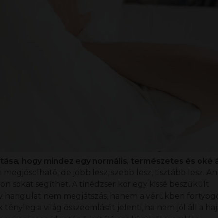
tása, hogy mindez egy normális, természetes és oké á
 megjósolható, de jobb lesz, szebb lesz, tisztább lesz. A
 sokat segíthet. A tinédzser kor egy kissé beszűkült
szív hangulat nem megjátszás, hanem a vérükben fortyog
yleg a világ összeomlását jelenti, ha nem jól áll a haj