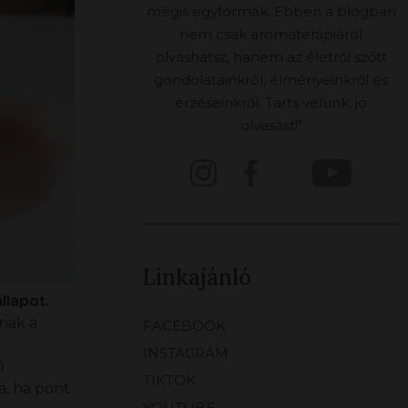
mégis egyformák. Ebben a blogban
nem csak aromaterápiáról
olvashatsz, hanem az életről szőtt
gondolatainkról, élményeinkről és
érzéseinkről. Tarts velünk, jó
olvasást!"
Linkajánló
llapot.
nnak a
FACEBOOK
INSTAGRAM
ó
TIKTOK
a, ha pont
YOUTUBE