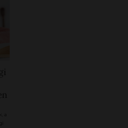
gi
en
, a
gi