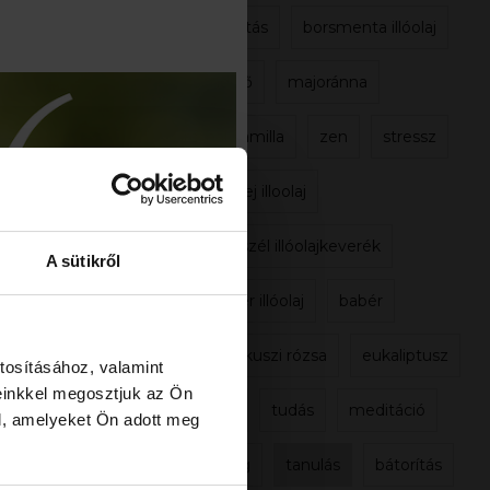
támogatás
borsmenta illóolaj
csendülő
majoránna
római kamilla
zen
stressz
citromhej illoolaj
tavaszi szél illóolajkeverék
A sütikről
gyömbér illóolaj
babér
damaszkuszi rózsa
eukaliptusz
tosításához, valamint
einkkel megosztjuk az Ön
otthon
tudás
meditáció
l, amelyeket Ön adott meg
segítség
tanulás
bátorítás