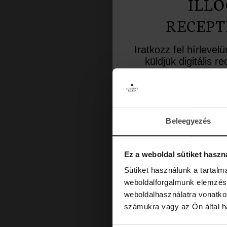
ILLÓ
RECEPT
Iratkozz fel hírlevel
küldjük digitális 
inspiráló aromate
Üdvözlő meglepet
10%-os kedvezményk
a lev
Beleegyezés
Email
Ez a weboldal sütiket haszn
Sütiket használunk a tartal
weboldalforgalmunk elemzésé
weboldalhasználatra vonatko
számukra vagy az Ön által ha
Marketing hozzájárulás