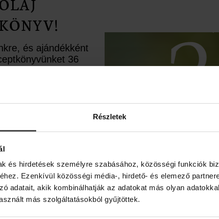
OLAJ
KÖNYV!
ünkre, és ajándékként
receptkönyvünket 36
rápiás recepttel.
ésként pedig egy
upont is rejtettünk
élbe.
Részletek
ál
mak és hirdetések személyre szabásához, közösségi funkciók biz
hez. Ezenkívül közösségi média-, hirdető- és elemező partner
zó adatait, akik kombinálhatják az adatokat más olyan adatokka
sznált más szolgáltatásokból gyűjtöttek.