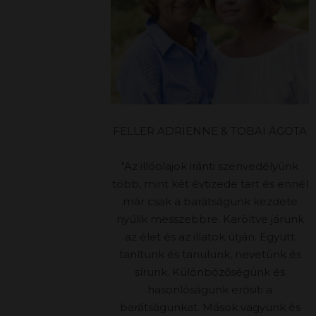
FELLER ADRIENNE & TOBAI ÁGOTA
"Az illóolajok iránti szenvedélyünk
több, mint két évtizede tart és ennél
már csak a barátságunk kezdete
nyúlik messzebbre. Karöltve járunk
az élet és az illatok útján. Együtt
tanítunk és tanulunk, nevetünk és
sírunk. Különbözőségünk és
hasonlóságunk erősíti a
barátságunkat. Mások vagyunk és