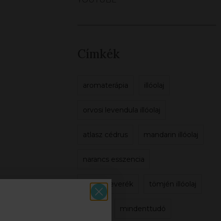
Címkék
aromaterápia
illóolaj
orvosi levendula illóolaj
atlasz cédrus
mandarin illóolaj
narancs esszencia
illóolaj-keverék
tömjén illóolaj
család
mindenttudó