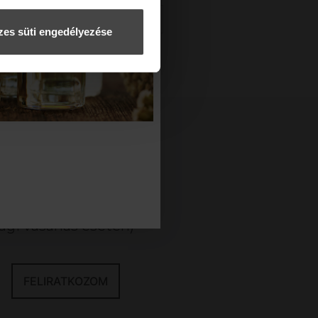
kitartás
es süti engedélyezése
KCIÓINKRÓL!
gi vásárlás esetén)
FELIRATKOZOM