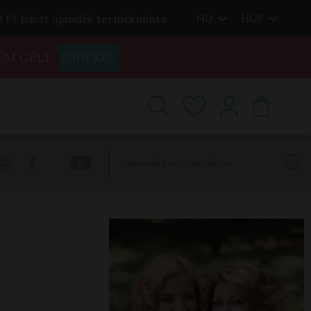
HU
HUF
00 Ft felett ajándék termékminta
ÜM GÉLT
ÉRDEKEL