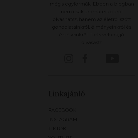
mégis egyformák. Ebben a blogban
nem csak aromaterápiáról
olvashatsz, hanem az életről szőtt
gondolatainkról, élményeinkről és
érzéseinkről. Tarts velünk, jó
olvasást!"
Linkajánló
FACEBOOK
INSTAGRAM
TIKTOK
YOUTUBE