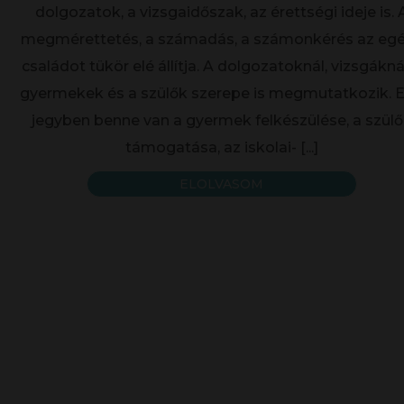
dolgozatok, a vizsgaidőszak, az érettségi ideje is. 
megmérettetés, a számadás, a számonkérés az eg
családot tükör elé állítja. A dolgozatoknál, vizsgákná
gyermekek és a szülők szerepe is megmutatkozik. 
jegyben benne van a gyermek felkészülése, a szül
támogatása, az iskolai-
[...]
ELOLVASOM