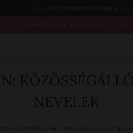
30.000 Ft felett ingyenes kiszállítás és 15.0
M-ZÜM TERMÉKET ÉS AJÁNDÉK ADUNK EGY ZÜM-Z
N: KÖZÖSSÉGÁLLÓ
NEVELEK
yereket nevelek – Az immunrendszer támogatás