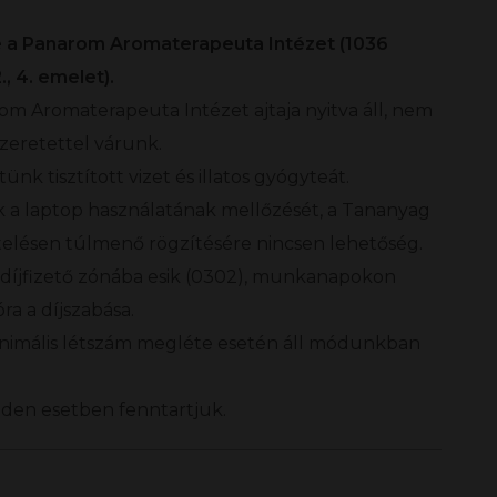
 a Panarom Aromaterapeuta Intézet (1036
, 4. emelet).
om Aromaterapeuta Intézet ajtaja nyitva áll, nem
zeretettel várunk.
k tisztított vizet és illatos gyógyteát.
k a laptop használatának mellőzését, a Tananyag
telésen túlmenő rögzítésére nincsen lehetőség.
 díjfizető zónába esik (0302), munkanapokon
ra a díjszabása.
nimális létszám megléte esetén áll módunkban
nden esetben fenntartjuk.