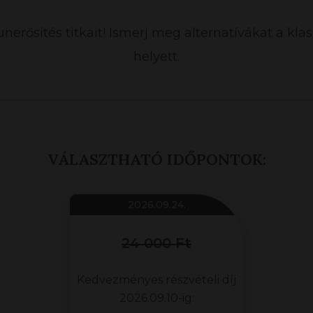
unerősítés titkait! Ismerj meg alternatívákat a kla
helyett.
VÁLASZTHATÓ IDŐPONTOK:
2026.09.24.
24 000 Ft
Kedvezményes részvételi díj
2026.09.10-ig: