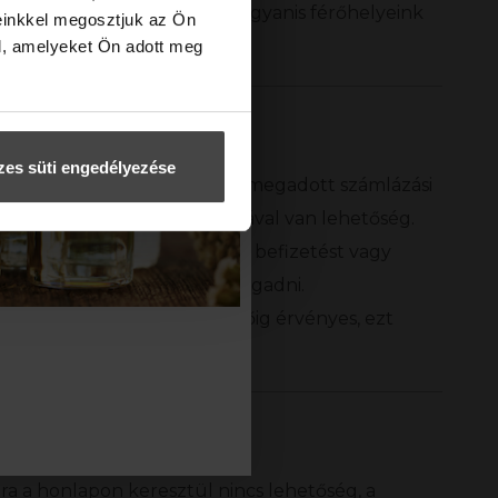
k, jelentkezz mihamarabb, ugyanis férőhelyeink
einkkel megosztjuk az Ön
l, amelyeket Ön adott meg
es süti engedélyezése
etésére a felhasználói fiókban megadott számlázási
si folyamat során bankkártyával van lehetőség.
 vagy bankkártyás személyes befizetést vagy
zetést sajnos nem tudunk fogadni.
eli díj a megadott határidőig érvényes, ezt
ételi díj befizetendő.
:
a a honlapon keresztül nincs lehetőség, a