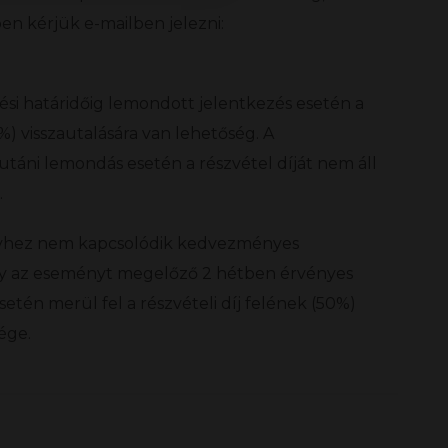
n kérjük e-mailben jelezni:
si határidőig lemondott jelentkezés esetén a
0%) visszautalására van lehetőség. A
táni lemondás esetén a részvétel díját nem áll
.
hez nem kapcsolódik kedvezményes
úgy az eseményt megelőző 2 hétben érvényes
etén merül fel a részvételi díj felének (50%)
ége.