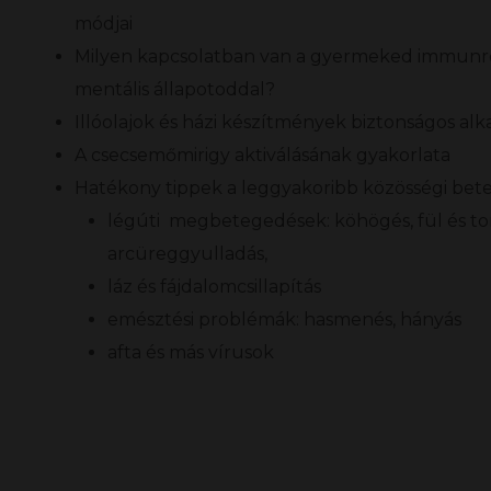
módjai
Milyen kapcsolatban van a gyermeked immunre
mentális állapotoddal?
Illóolajok és házi készítmények biztonságos al
A csecsemőmirigy aktiválásának gyakorlata
Hatékony tippek a leggyakoribb közösségi bet
légúti megbetegedések: köhögés, fül és toro
arcüreggyulladás,
láz és fájdalomcsillapítás
emésztési problémák: hasmenés, hányás
afta és más vírusok