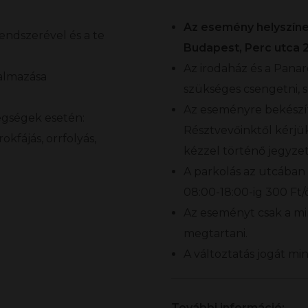
Az esemény helyszíne
ndszerével és a te
Budapest, Perc utca 2.
Az irodaház és a Panar
kalmazása
szükséges csengetni, s
Az eseményre bekészítün
egségek esetén:
Résztvevőinktől kérjü
kfájás, orrfolyás,
kézzel történő jegyze
A parkolás az utcában
08:00-18:00-ig 300 Ft/ó
Az eseményt csak a mi
megtartani.
A változtatás jogát mi
További információ: