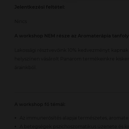
Jelentkezési feltétel:
Nincs
A workshop NEM része az Aromaterápia tanfol
Lakossági résztvevőink 10% kedvezményt kapnak a
helyszínen vásárolt Panarom termékeinkre kiske
árainkból.
A workshop fő témái:
Az immunerősítés alapjai természetes, aromat
A betegségek pszichoszomatikus üzenete és k