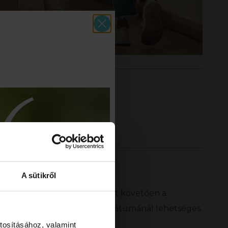
A sütikről
honlapon történt regisztrációt követően a
fiókba belépve, az esemény dátumánál lehetséges.
tosításához, valamint