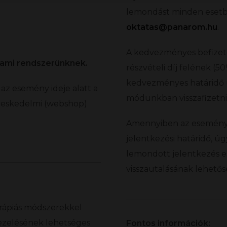
lemondást minden esetbe
oktatas@panarom.hu
.
A kedvezményes befizeté
yami rendszerünknek.
részvételi díj felének (5
kedvezményes határidő u
z esemény ideje alatt a
módunkban visszafizetni
reskedelmi (webshop)
Amennyiben az esemény
jelentkezési határidő, 
lemondott jelentkezés es
visszautalásának lehetős
erápiás módszerekkel
ezelésének lehetséges
Fontos információk: