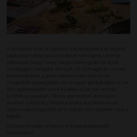
A workshop során a figyelem a külsőségekről az anyává
válás belső útjára irányul és abban támogatja a leendő
édesanyát, hogy merje magát beleengedni az új női
minőségbe, szerepbe. Elmélyíti Őt Önmagában, a teste
képességeiben, a gyermekében való hitében és
megerősíti anyaságában. Az ünnepet ajánljuk akkor is, ha
első gyermekedet várod és akkor is, ha már testvér
születik a családban. Várunk szeretettel, akármilyen
szülésre is készülsz, hiszen a szülés, a születés és az
anyává válás független attól, milyen úton születik meg a
babád.
Szülésre bocsátó ünnep ez a maga legteljesebb
értelmében!