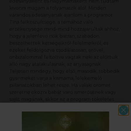
édesanyaként és nagymamaként nem tudtam
kivonni magam a folyamatok alól. Minden
várandós édesanyának ajánlom a programot.
Tina felkészültsége, a témához való
érzékenysége mind-mind hozzájárultak ahhoz,
hogy a jelenlévő nők bátran, szabadon
beszélhettek kétségeikről-félelmeikről, és
ezeket feldolgozva csodálatosan, erővel,
önbizalommal feltöltve vágtak neki az előttük
álló nagy átalakulásnak, az anyaságnak.
Teljesen mindegy, hogy első, második, többedik
gyermekét várja a kismama, lélekemelő
pillanatokban lehet része. Ha valaki örömet
szeretne okozni babát váró ismerősének vagy
saját magának, akkor ez a program tökéletes
ajándék! Kívánom, hogy minden várandós
résztvehessen ilyen felemelő szertartáson. Nem
mellékes, hogy a helyszín tökéletes választás.
Igazi női-műhely! Nagyon szeretem a Panarom