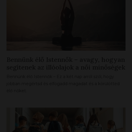
Bennünk élő Istennők – avagy, hogyan
segítenek az illóolajok a női minőségek
megélésében
Bennünk élő Istennők – Ez a két nap arról szól, hogy
jobban megértsd és elfogadd magadat és a körülötted
élő nőket.