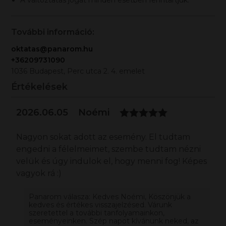
A változtatás jogát minden esetben fenntartjuk.
További információ:
oktatas@panarom.hu
+36209731090
1036 Budapest, Perc utca 2. 4. emelet
Értékelések
2026.06.05
Noémi
Nagyon sokat adott az esemény. El tudtam
engedni a félelmeimet, szembe tudtam nézni
velük és úgy indulok el, hogy menni fog! Képes
vagyok rá :)
Panarom válasza: Kedves Noémi, Köszönjük a
kedves és értékes visszajelzésed. Várunk
szeretettel a további tanfolyamainkon,
eseményeinken. Szép napot kívánunk neked, az