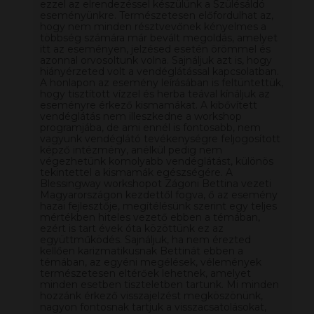
ezzel az elrendezéssel készülünk a Szülésáldó
eseményünkre. Természetesen előfordulhat az,
hogy nem minden résztvevőnek kényelmes a
többség számára már bevált megoldás, amelyet
itt az eseményen, jelzésed esetén örömmel és
azonnal orvosoltunk volna. Sajnáljuk azt is, hogy
hiányérzeted volt a vendéglátással kapcsolatban.
A honlapon az esemény leírásában is feltüntettük,
hogy tisztított vízzel és herba teával kínáljuk az
eseményre érkező kismamákat. A kibővített
vendéglátás nem illeszkedne a workshop
programjába, de ami ennél is fontosabb, nem
vagyunk vendéglátó tevékenységre feljogosított
képző intézmény, anélkül pedig nem
végezhetünk komolyabb vendéglátást, különös
tekintettel a kismamák egészségére. A
Blessingway workshopot Zágoni Bettina vezeti
Magyarországon kezdettől fogva, ő az esemény
hazai fejlesztője, megítélésünk szerint egy teljes
mértékben hiteles vezető ebben a témában,
ezért is tart évek óta közöttünk ez az
együttműködés. Sajnáljuk, ha nem érezted
kellően karizmatikusnak Bettinát ebben a
témában, az egyéni megélések, vélemények
természetesen eltérőek lehetnek, amelyet
minden esetben tiszteletben tartunk. Mi minden
hozzánk érkező visszajelzést megköszönünk,
nagyon fontosnak tartjuk a visszacsatolásokat,