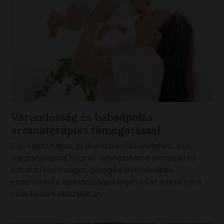
Várandósság és babaápolás
aromaterápiás támogatással
workshop
Egy egész napos, gyakorlatorientált workshop, ahol
megtanulhatod, hogyan támogathatod önmagad és
kisbabád biztonságos, gyengéd aromaterápiás
eszközökkel a várandósságod idején és az édesanyává
válás kezdeti időszakában.