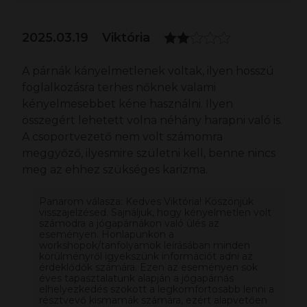
2025.03.19
Viktória
A párnák kányelmetlenek voltak, ilyen hosszú
foglalkozásra terhes nőknek valami
kényelmesebbet kéne használni. Ilyen
összegért lehetett volna néhány harapni való is.
A csoportvezető nem volt számomra
meggyőző, ilyesmire születni kell, benne nincs
meg az ehhez szükséges karizma.
Panarom válasza: Kedves Viktória! Köszönjük
visszajelzésed. Sajnáljuk, hogy kényelmetlen volt
számodra a jógapárnákon való ülés az
eseményen. Honlapunkon a
workshopok/tanfolyamok leírásában minden
körülményről igyekszünk információt adni az
érdeklődők számára. Ezen az eseményen sok
éves tapasztalatunk alapján a jógapárnás
elhelyezkedés szokott a legkomfortosabb lenni a
résztvevő kismamák számára, ezért alapvetően