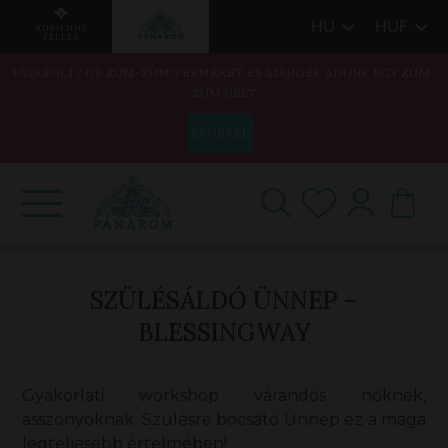
HU
HUF
VÁSÁROLJ 2 DB ZÜM-ZÜM TERMÉKET ÉS AJÁNDÉK ADUNK EGY ZÜM-
ZÜM GÉLT
ÉRDEKEL
SZÜLÉSÁLDÓ ÜNNEP –
BLESSINGWAY
Gyakorlati workshop várandós nőknek,
asszonyoknak. Szülésre bocsátó Ünnep ez a maga
legteljesebb értelmében!