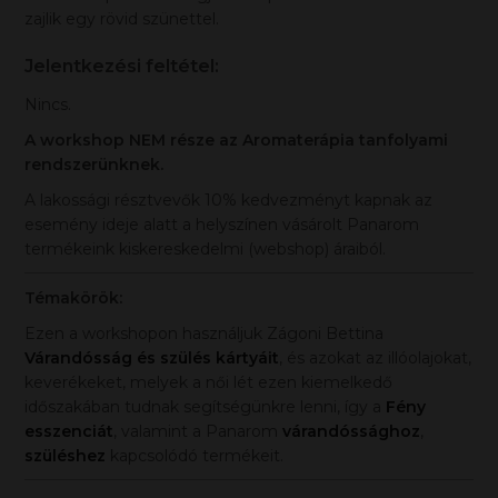
zajlik egy rövid szünettel.
Jelentkezési feltétel:
Nincs.
A workshop NEM része az Aromaterápia tanfolyami
rendszerünknek.
A lakossági résztvevők 10% kedvezményt kapnak az
esemény ideje alatt a helyszínen vásárolt Panarom
termékeink kiskereskedelmi (webshop) áraiból.
Témakörök:
Ezen a workshopon használjuk Zágoni Bettina
Várandósság és szülés kártyáit
, és azokat az illóolajokat,
keverékeket, melyek a női lét ezen kiemelkedő
időszakában tudnak segítségünkre lenni, így a
Fény
esszenciát
, valamint a Panarom
várandóssághoz
,
szüléshez
kapcsolódó termékeit.