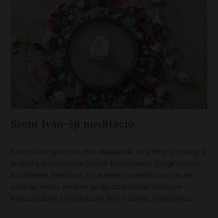
Szent Iván-éji meditáció
Szent Iván éjjelén az élet diadalának, és a fény, a bőség, a
szépség ünneplésére hívunk Benneteket. Virágkoszorú
készítéssel, frissítővel és vezetett meditációval várunk
ezen az estén, melyen az ősi szokásokat felidézve
kapcsolódunk a körülöttünk lévő és belső világunkhoz.