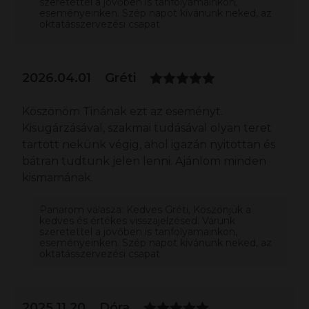
szeretettel a jövőben is tanfolyamainkon,
eseményeinken. Szép napot kívánunk neked, az
oktatásszervezési csapat
2026.04.01
Gréti
Köszönöm Tinának ezt az eseményt.
Kisugárzásával, szakmai tudásával olyan teret
tartott nekünk végig, ahol igazán nyitottan és
bátran tudtunk jelen lenni. Ajánlom minden
kismamának.
Panarom válasza: Kedves Gréti, Köszönjük a
kedves és értékes visszajelzésed. Várunk
szeretettel a jövőben is tanfolyamainkon,
eseményeinken. Szép napot kívánunk neked, az
oktatásszervezési csapat
2025.11.20
Dóra