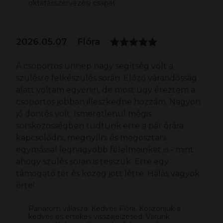
oktatásszervezési csapat
2026.05.07
Flóra
A csoportos ünnep nagy segítség volt a
szülésre felkészülés során. Előző várandósság
alatt voltam egyénin, de most úgy éreztem a
csoportos jobban illeszkedne hozzám. Nagyon
jó döntés volt. Ismeretlenül mégis
sorsközösségben tudtunk erre a pár órára
kapcsolódni, megnyílni és megosztani
egymással legnagyobb félelmeinket is - mint
ahogy szülés során is tesszük. Erre egy
támogató tér és közeg jött létre. Hálás vagyok
érte!
Panarom válasza: Kedves Flóra, Köszönjük a
kedves és értékes visszajelzésed. Várunk