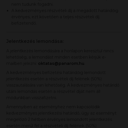
nem tudunk fogadni.
A kedvezményes részvételi díj a megadott határidőig
érvényes, ezt követően a teljes részvételi díj
befizetendő.
Jelentkezés lemondása:
A jelentkezés lemondására a honlapon keresztül nincs
lehetőség, a lemondást minden esetben kérjük e-
mailben jelezni:
oktatas@panarom.hu
.
A kedvezményes befizetési határidőig lemondott
jelentkezés esetén a részvételi díj felének (50%)
visszautalására van lehetőség. A kedvezményes határidő
utáni lemondás esetén a részvétel díját nem áll
módunkban visszafizetni.
Amennyiben az eseményhez nem kapcsolódik
kedvezményes jelentkezési határidő, úgy az eseményt
megelőző 2 hétben érvényes lemondott jelentkezés
esetén merül fel a részvételi díj felének (50%)