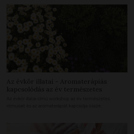
Az évkör illatai - Aromaterápiás
kapcsolódás az év természetes
ritmusaihoz
Az évkör illatai című workshop az év természetes
ritmusait és az aromaterápiát kapcsolja össze.