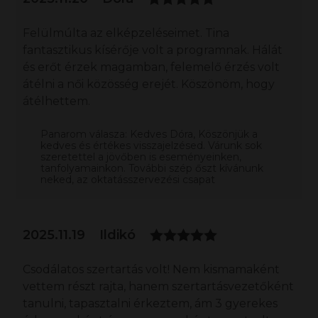
Felülmúlta az elképzeléseimet. Tina
fantasztikus kísérője volt a programnak. Hálát
és erőt érzek magamban, felemelő érzés volt
átélni a női közösség erejét. Köszönöm, hogy
átélhettem.
Panarom válasza: Kedves Dóra, Köszönjük a
kedves és értékes visszajelzésed. Várunk sok
szeretettel a jövőben is eseményeinken,
tanfolyamainkon. További szép őszt kívánunk
neked, az oktatásszervezési csapat
2025.11.19
Ildikó
Csodálatos szertartás volt! Nem kismamaként
vettem részt rajta, hanem szertartásvezetőként
tanulni, tapasztalni érkeztem, ám 3 gyerekes