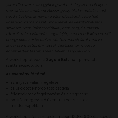
„Amerika szerte az egyik legszebb és legszentebb ilyen
szertartás az indiánok Blessingway (Áldás adás/osztás)
nevű rituáléja, amelyen a várandósságuk vége felé
közeledő kismamákat ünnepelték és készítették fel a
szülésre. Nem információkkal, nem tárgyi tudással
tömték tele a várandós anya fejét, hanem női körben, női
energiákkal körbe ölelve, női történetek által tanítva,
anyai szeretettel, érintéssel, öleléssel támogatva
erősítgették testét, szívét, lelkét.” Hoppál Bori
A workshop-ot vezeti
Zágoni Bettina
-
perinatális
szaktanácsadó, dúla.
Az esemény fő témái:
az anyává válás megélése
az új életet kihordó test csodája
félelmek megfogalmazása és elengedése
pozitív, megerősítő üzenetek használata a
mindennapokban
A workshop a fent megjelölt napon 12.30-16.00 óra között