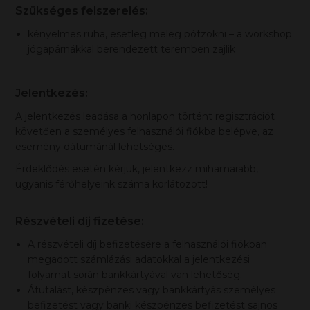
Szükséges felszerelés:
kényelmes ruha, esetleg meleg pótzokni – a workshop
jógapárnákkal berendezett teremben zajlik
Jelentkezés:
A jelentkezés leadása a honlapon történt regisztrációt
követően a személyes felhasználói fiókba belépve, az
esemény dátumánál lehetséges.
Érdeklődés esetén kérjük, jelentkezz mihamarabb,
ugyanis férőhelyeink száma korlátozott!
Részvételi díj fizetése:
A részvételi díj befizetésére a felhasználói fiókban
megadott számlázási adatokkal a jelentkezési
folyamat során bankkártyával van lehetőség.
Átutalást, készpénzes vagy bankkártyás személyes
befizetést vagy banki készpénzes befizetést sajnos