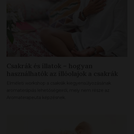
Csakrák és illatok – hogyan
használhatók az illóolajok a csakrák
kiegyensúlyozására ONLINE
Elméleti workshop a csakrák kiegyensúlyozásának
aromaterápiás lehetőségeiről, mely nem része az
Aromaterapeuta képzésnek.