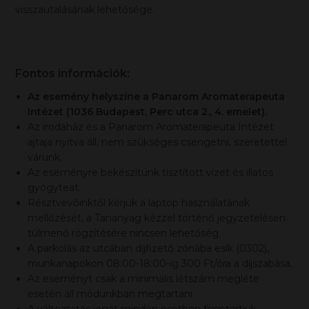
visszautalásának lehetősége.
Fontos információk:
Az esemény helyszíne a Panarom Aromaterapeuta
Intézet (1036 Budapest, Perc utca 2., 4. emelet).
Az irodaház és a Panarom Aromaterapeuta Intézet
ajtaja nyitva áll, nem szükséges csengetni, szeretettel
várunk.
Az eseményre bekészítünk tisztított vizet és illatos
gyógyteát.
Résztvevőinktől kérjük a laptop használatának
mellőzését, a Tananyag kézzel történő jegyzetelésen
túlmenő rögzítésére nincsen lehetőség.
A parkolás az utcában díjfizető zónába esik (0302),
munkanapokon 08:00-18:00-ig 300 Ft/óra a díjszabása.
Az eseményt csak a minimális létszám megléte
esetén áll módunkban megtartani.