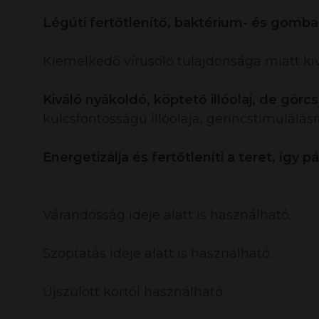
Légúti fertőtlenítő, baktérium- és gombaöl
Kiemelkedő vírusölő tulajdonsága miatt ki
Kiváló nyákoldó, köptető illóolaj, de gö
kulcsfontosságú illóolaja, gerincstimulálás
Energetizálja és fertőtleníti a teret, így pá
Várandósság ideje alatt is használható.
Szoptatás ideje alatt is használható.
Újszülött kortól használható.