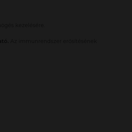
högés kezelésére.
ató.
Az immunrendszer erősítésének