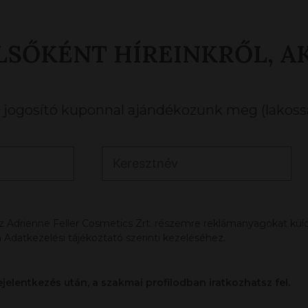
LSŐKÉNT HÍREINKRŐL, A
ogosító kuponnal ajándékozunk meg (lakossá
az Adrienne Feller Cosmetics Zrt. részemre reklámanyagokat küldj
 Adatkezelési tájékoztató szerinti kezeléséhez.
ejelentkezés után, a szakmai profilodban iratkozhatsz fel.