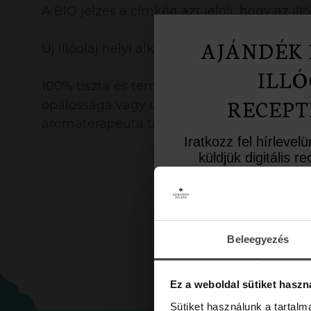
A BIO jelzés a címkén azt jelöli, hogy az il
AJÁNDÉK 
Új illóolaj helyi alkalmazásakor javasoljuk 
ILLÓ
100% tiszta és természetes, bevizsgált illóol
RECEPT
opálossága vagy üledék megjelenése nem jel
aromaterapeuta tanácsát!
Iratkozz fel hírlevel
küldjük digitális 
inspiráló aromate
Üdvözlő meglepet
10%-os kedvezményk
a lev
Beleegyezés
Email
Ez a weboldal sütiket haszn
Sütiket használunk a tartal