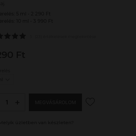
aj.
erelés: 5 ml - 2 290 Ft
erelés: 10 ml - 3 990 Ft
5
(23) értékelések megtekintése
290 Ft
relés
ml
+
MEGVÁSÁROLOM
Melyik üzletben van készleten?