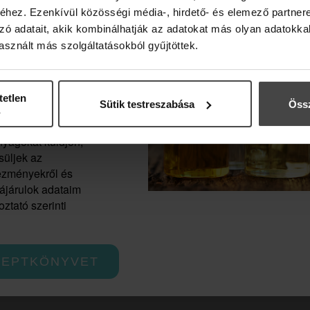
hez. Ezenkívül közösségi média-, hirdető- és elemező partner
zó adatait, akik kombinálhatják az adatokat más olyan adatokka
sznált más szolgáltatásokból gyűjtöttek.
evélre, és
tetlen
Sütik testreszabása
Össz
z, hogy az
smetics Zrt.
yagokat küldjön,
süljek az
vezményekről és
zájárulok adataim
ztató szerinti
CEPTKÖNYVET