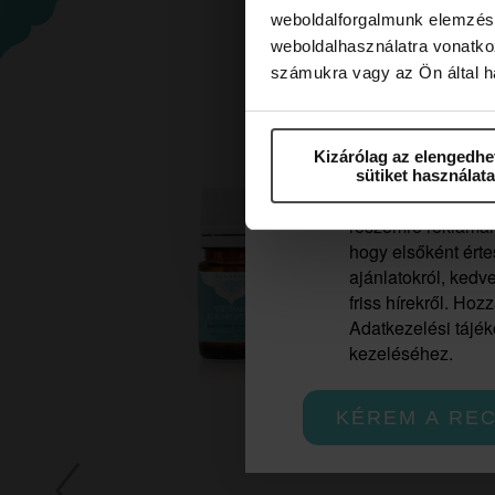
weboldalforgalmunk elemzésé
weboldalhasználatra vonatko
számukra vagy az Ön által ha
Marketing hozzájárulás
Feliratkozom a hírl
Kizárólag az elengedhe
hozzájárulok ahho
sütiket használata
Adrienne Feller Co
részemre rekláman
hogy elsőként érte
ajánlatokról, ked
friss hírekről. Hoz
Adatkezelési tájéko
kezeléséhez.
KÉREM A RE