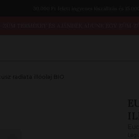
30.000 Ft felett ingyenes kiszállítás és 15.0
M-ZÜM TERMÉKET ÉS AJÁNDÉK ADUNK EGY ZÜM-Z
usz radiata illóolaj BIO
E
IL
Euc
Légú