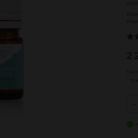
illóol
Kisz
Kisz
2 
Kisze
5 
-