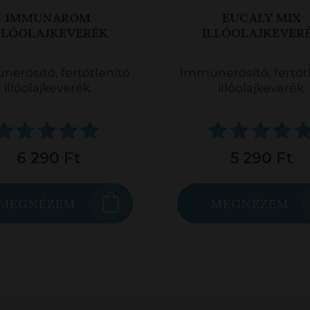
EUCALY MIX
IMMUNAROM TÉRPE
LLÓOLAJKEVERÉK
erősítő, fertőtlenítő
Immunerősítő, fertőt
illóolajkeverék.
térpermet
5 290 Ft
7 390 Ft
MEGNÉZEM
MEGNÉZEM