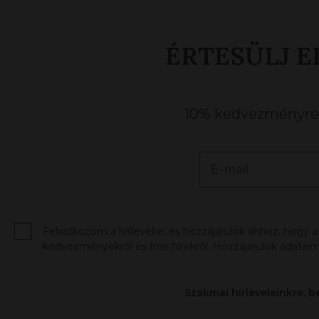
ÉRTESÜLJ E
10% kedvezményre j
Feliratkozom a hírlevélre, és hozzájárulok ahhoz, hogy 
kedvezményekről és friss hírekről. Hozzájárulok adataim
Szakmai hírleveleinkre, b