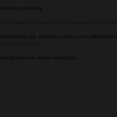
ő hatású illóolaj.
válóan alkalmazható nátha, influenza, hurutos kö
rcsös köhögés (pl. asztma) esetén nem alkalmazh
ra is alkalmazható.
rologtatásra is ideális választás.