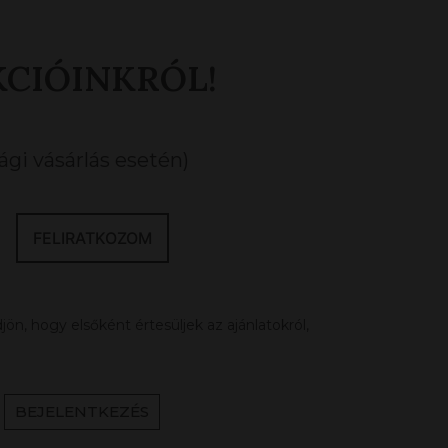
KCIÓINKRÓL!
gi vásárlás esetén)
FELIRATKOZOM
ön, hogy elsőként értesüljek az ajánlatokról,
BEJELENTKEZÉS