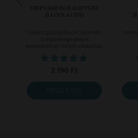
SZ
IMMUNAROM
ILLÓOLAJKEVERÉK
I
más
Immunerősítő, fertőtlenítő
Immun
illóolajkeverék.
tás.
6 290 Ft
MEGNÉZEM