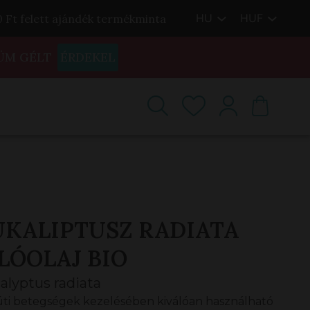
HU
HUF
00 Ft felett ajándék termékminta
ÜM GÉLT
ÉRDEKEL
UKALIPTUSZ RADIATA
LÓOLAJ BIO
alyptus radiata
ti betegségek kezelésében kiválóan használható