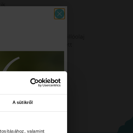
ik.
zíne enyhén változhat. Az illóolaj
lletően kérd ki szakképzett
A sütikről
tosításához, valamint