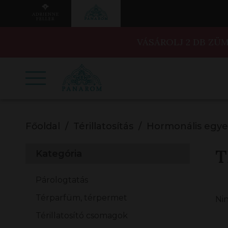
VÁSÁROLJ 2 DB ZÜ
Főoldal
Térillatosítás
Hormonális egye
T
Kategória
Párologtatás
Térparfüm, térpermet
Ni
Térillatosító csomagok