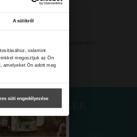
FELIRATKOZOM
A sütikről
ön, hogy elsőként értesüljek az ajánlatokról,
tosításához, valamint
einkkel megosztjuk az Ön
l, amelyeket Ön adott meg
BEJELENTKEZÉS
es süti engedélyezése
ÁPIÁS TERMÉKEK