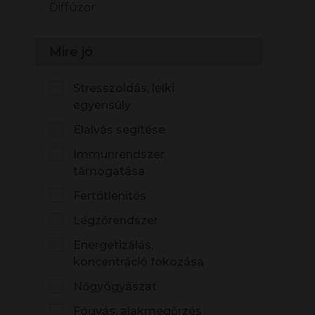
Diffúzor
Mire jó
Stresszoldás, lelki
egyensúly
Elalvás segítése
Immunrendszer
támogatása
Fertőtlenítés
Légzőrendszer
Energetizálás,
koncentráció fokozása
Nőgyógyászat
Fogyás, alakmegőrzés