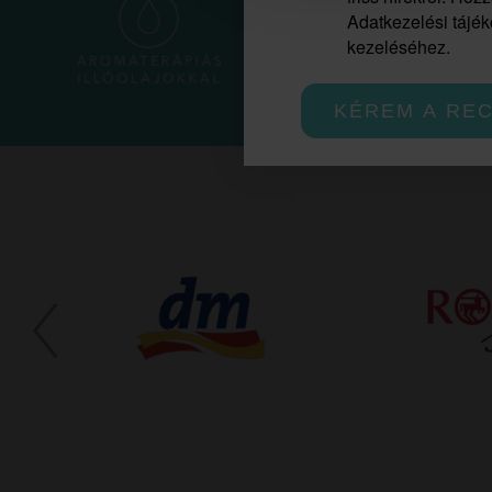
Adatkezelési tájéko
kezeléséhez.
KÉREM A RE