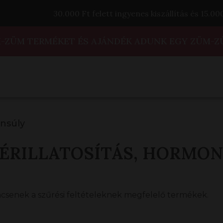
30.000 Ft felett ingyenes kiszállítás és 15.0
M-ZÜM TERMÉKET ÉS AJÁNDÉK ADUNK EGY ZÜM-Z
nsúly
ÉRILLATOSÍTÁS, HORMON
ncsenek a szűrési feltételeknek megfelelő termékek.