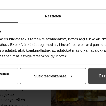
ésként pedig egy
upont is rejtettünk
élbe.
Részletek
ál
az Adrienne Feller Cosmetics Zrt. részemre reklámanyagokat küldj
 Adatkezelési tájékoztató szerinti kezeléséhez.
mak és hirdetések személyre szabásához, közösségi funkciók biz
hez. Ezenkívül közösségi média-, hirdető- és elemező partner
zó adatait, akik kombinálhatják az adatokat más olyan adatokka
ejelentkezés után, a szakmai profilodban iratkozhatsz fel.
sznált más szolgáltatásokból gyűjtöttek.
evélre, és
tetlen
Sütik testreszabása
Össz
z, hogy az
TES, MAGYAR AROMATER
smetics Zrt.
yagokat küldjön,
süljek az
vezményekről és
zájárulok adataim