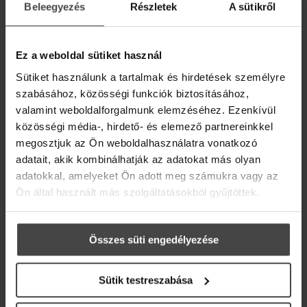
Beleegyezés
Részletek
A sütikről
AJÁNDÉK DIGITÁLIS
ILLÓOLAJ RECEPTKÖNYV!
Ez a weboldal sütiket használ
Iratkozz fel hírlevelünkre, és ajándékba adjuk
Sütiket használunk a tartalmak és hirdetések személyre
online recepteskönyvünket 36 inspiráló ötlettel,
szabásához, közösségi funkciók biztosításához,
hogy az élet szebb és kiegyensúlyozottabb
legyen.
valamint weboldalforgalmunk elemzéséhez. Ezenkívül
ÉRTESÜLJ ELSŐKÉNT HÍREINKRŐL,
közösségi média-, hirdető- és elemező partnereinkkel
AKCIÓINKRÓL!
Üdvözlő meglepetésként pedig egy
10%-os
megosztjuk az Ön weboldalhasználatra vonatkozó
kedvezménykupont
is rejtettünk a levélbe.
10% kedvezményre jogosító kuponnal
adatait, akik kombinálhatják az adatokat más olyan
ajándékozunk meg (lakossági vásárlás
adatokkal, amelyeket Ön adott meg számukra vagy az
Email
esetén)
Ön által használt más szolgáltatásokból gyűjtöttek.
Összes süti engedélyezése
Sütik testreszabása
Marketing hozzájárulás