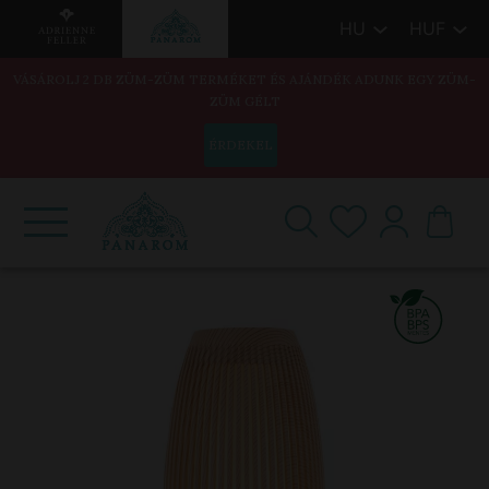
HU
HUF
VÁSÁROLJ 2 DB ZÜM-ZÜM TERMÉKET ÉS AJÁNDÉK ADUNK EGY ZÜM-
ZÜM GÉLT
ÉRDEKEL