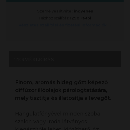
Személyes átvétel:
ingyenes
Házhoz szállítás:
1290 Ft-tól
Részletes szállítási és fizetési információk →
TERMÉKLEÍRÁS
Finom, aromás hideg gőzt képező
diffúzor illóolajok párologtatására,
mely tisztítja és illatosítja a levegőt.
Hangulatfényével minden szoba,
szalon vagy iroda látványos
kiegészítője lehet. Időzíthető. Az