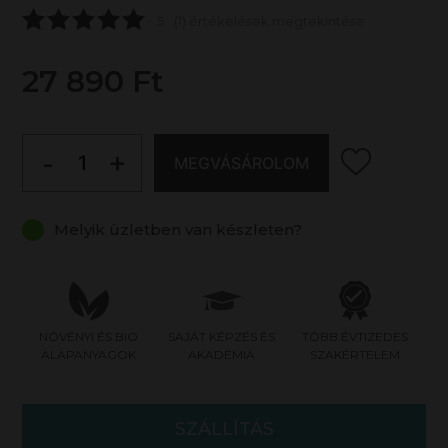
5
(1) értékelések megtekintése
27 890 Ft
-
+
MEGVÁSÁROLOM
Melyik üzletben van készleten?
NÖVÉNYI ÉS BIO
SAJÁT KÉPZÉS ÉS
TÖBB ÉVTIZEDES
ALAPANYAGOK
AKADÉMIA
SZAKÉRTELEM
SZÁLLÍTÁS