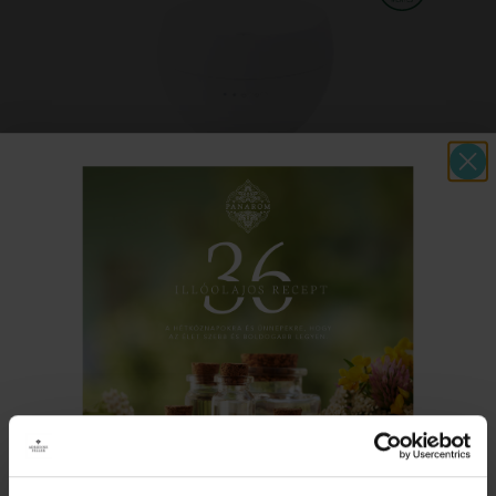
JASMINE DIFFÚZOR - FEHÉR
Aromás hideg gőzt képező diffúzor
32 690 Ft
MEGNÉZEM