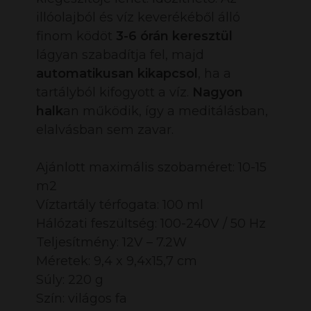
illóolajból és víz keverékéből álló
finom ködöt
3-6 órán keresztül
lágyan szabadítja fel, majd
automatikusan kikapcsol
, ha a
tartályból kifogyott a víz.
Nagyon
halk
an működik, így a meditálásban,
elalvásban sem zavar.
Ajánlott maximális szobaméret: 10-15
m2
Víztartály térfogata: 100 ml
Hálózati feszültség: 100-240V / 50 Hz
Teljesítmény: 12V – 7.2W
Méretek: 9,4 x 9,4x15,7 cm
Súly: 220 g
Szín: világos fa