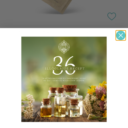
VANILLA-TONKA HAND CREAM - SACHET
PRODUCT
Hand cream for normal skin
490 Ft
VIEW