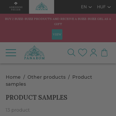
EN
HUF
BUY 2 BUZZ-BUZZ PRODUCTS AND RECEIVE A BUZZ-BUZZ GEL AS A
GIFT
VIEW
Home
Other products
Product
samples
PRODUCT SAMPLES
13 product