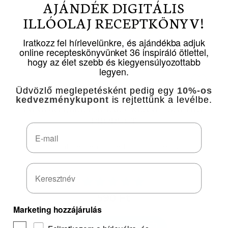
AJÁNDÉK DIGITÁLIS
ILLÓOLAJ RECEPTKÖNYV!
Iratkozz fel hírlevelünkre, és ajándékba adjuk
online recepteskönyvünket 36 inspiráló ötlettel,
hogy az élet szebb és kiegyensúlyozottabb
legyen.
Üdvözlő meglepetésként pedig egy
10%-os
kedvezménykupont
is rejtettünk a levélbe.
IMMORTELLE FACIAL CREAM - SACHET
PRODUCT
Email
For mature, dehydrated and wrinkled skin
590 Ft
Marketing hozzájárulás