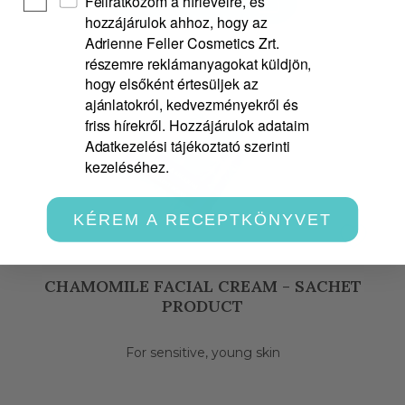
Feliratkozom a hírlevélre, és
VIEW
hozzájárulok ahhoz, hogy az
Adrienne Feller Cosmetics Zrt.
részemre reklámanyagokat küldjön,
hogy elsőként értesüljek az
ajánlatokról, kedvezményekről és
friss hírekről. Hozzájárulok adataim
Adatkezelési tájékoztató szerinti
kezeléséhez.
KÉREM A RECEPTKÖNYVET
CHAMOMILE FACIAL CREAM - SACHET
PRODUCT
For sensitive, young skin