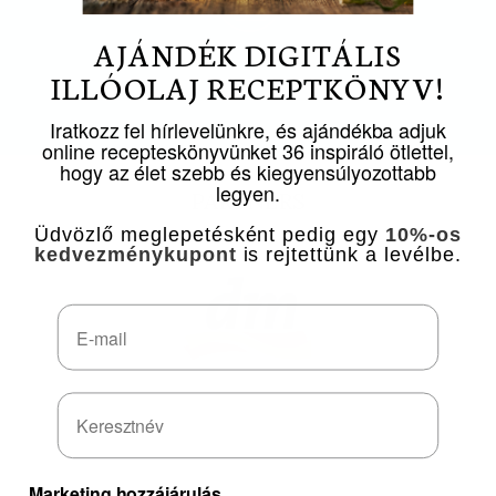
AJÁNDÉK DIGITÁLIS
ILLÓOLAJ RECEPTKÖNYV!
Iratkozz fel hírlevelünkre, és ajándékba adjuk
online recepteskönyvünket 36 inspiráló ötlettel,
hogy az élet szebb és kiegyensúlyozottabb
legyen.
PARTNERS
Üdvözlő meglepetésként pedig egy
10%-os
kedvezménykupont
is rejtettünk a levélbe.
Email
Marketing hozzájárulás