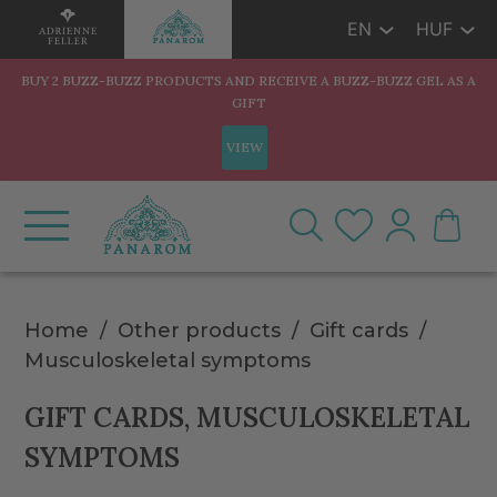
EN
HUF
BUY 2 BUZZ-BUZZ PRODUCTS AND RECEIVE A BUZZ-BUZZ GEL AS A
GIFT
VIEW
Home
Other products
Gift cards
Musculoskeletal symptoms
GIFT CARDS, MUSCULOSKELETAL
SYMPTOMS