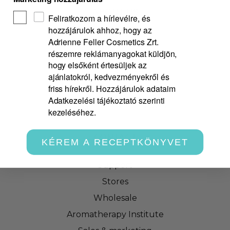
ABOUT US
Feliratkozom a hírlevélre, és
hozzájárulok ahhoz, hogy az
Philosophy
Adrienne Feller Cosmetics Zrt.
részemre reklámanyagokat küldjön,
Loyalty club
hogy elsőként értesüljek az
Rate us!
ajánlatokról, kedvezményekről és
friss hírekről. Hozzájárulok adataim
Delivery & Payment
Adatkezelési tájékoztató szerinti
Safety information labels
kezeléséhez.
CONTACT
KÉREM A RECEPTKÖNYVET
Support
Stores
Wholesale
Aromatherapy Institute