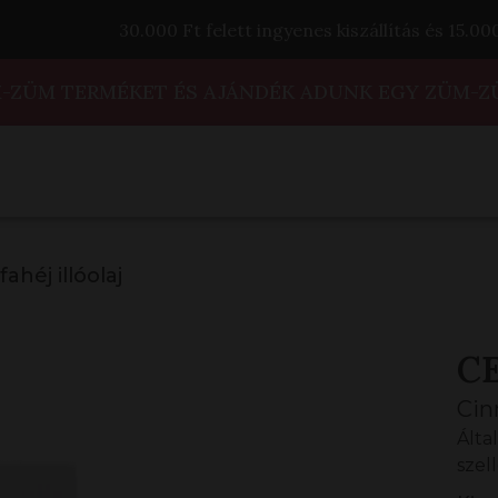
30.000 Ft felett ingyenes kiszállítás és 15.0
M-ZÜM TERMÉKET ÉS AJÁNDÉK ADUNK EGY ZÜM-Z
fahéj illóolaj
C
Ci
Által
szel