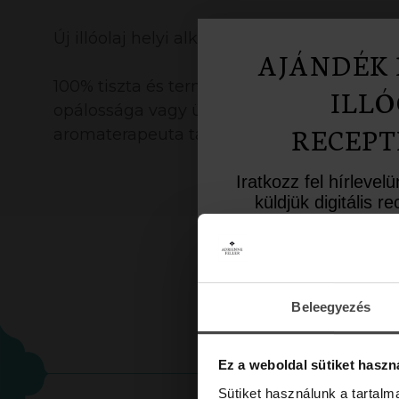
Új illóolaj helyi alkalmazásakor javasoljuk 
AJÁNDÉK 
100% tiszta és természetes, bevizsgált illóol
ILLÓ
opálossága vagy üledék megjelenése nem jel
RECEPT
aromaterapeuta tanácsát!
Iratkozz fel hírlevel
küldjük digitális 
inspiráló aromate
Üdvözlő meglepet
10%-os kedvezményk
a lev
Beleegyezés
Email
Ez a weboldal sütiket haszn
Sütiket használunk a tartal