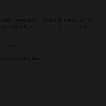
it elleni kezelésben, ha áthűlt a testünk, ha
s gondoljunk a ceyloni fahéjra. Az érzelmi
s gondolatok.
őzések kezelésében.