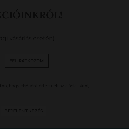
KCIÓINKRÓL!
gi vásárlás esetén)
FELIRATKOZOM
ön, hogy elsőként értesüljek az ajánlatokról,
BEJELENTKEZÉS