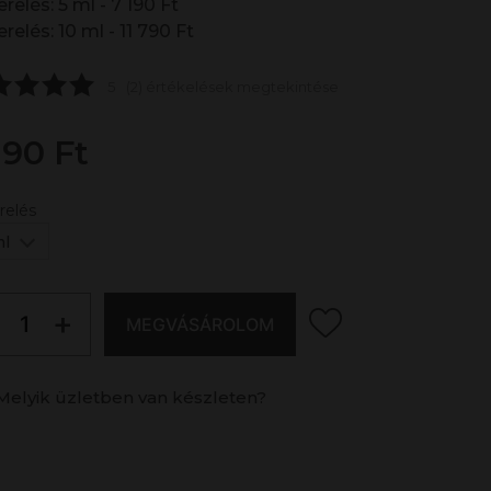
relés: 5 ml - 7 190 Ft
relés: 10 ml - 11 790 Ft
5
(2) értékelések megtekintése
190 Ft
relés
ml
+
MEGVÁSÁROLOM
Melyik üzletben van készleten?