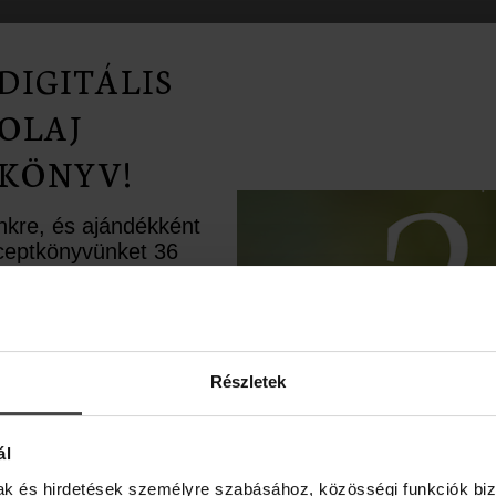
a bőrteszt elvégzését.
DIGITÁLIS
ajat tartalmaz. A természetes illóolajok illata és s
OLAJ
ent minőségi hibát. Az illóolajok alkalmazását i
KÖNYV!
ünkre, és ajándékként
receptkönyvünket 36
rápiás recepttel.
ésként pedig egy
upont is rejtettünk
KAPCSOLÓDÓ TERMÉKEK
élbe.
Részletek
ál
NEKED AJÁNLJUK MÉG...
mak és hirdetések személyre szabásához, közösségi funkciók biz