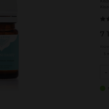
Kisze
Kisze
7 
Kisze
5 
-