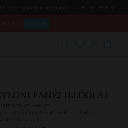
HU
HUF
00 Ft felett ajándék termékminta
ÜM GÉLT
ÉRDEKEL
EYLONI FAHÉJ ILLÓOLAJ
nnamomum verum
ános stimuláló hatással bíró illóolaj fizikai és
lemi szinten egyaránt.