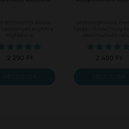
őségfokozó, melegítő
Erősen tonizáló, stim
 illóolaj, mely kiválóan
hatású, tökéletes gör
kalmazható cellulit
illóolaj.
kezelésére.
2 490 Ft
9 390 Ft
RÉSZLETEK
MEGNÉZEM