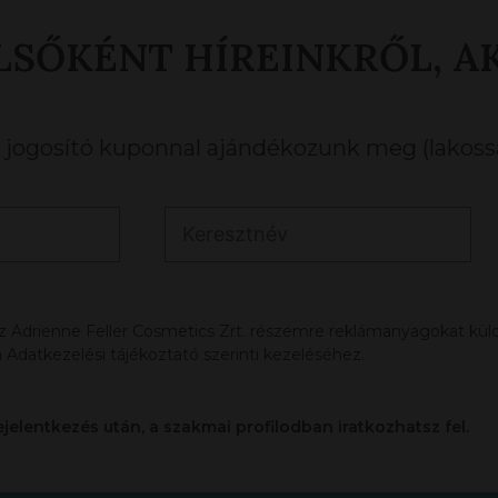
LSŐKÉNT HÍREINKRŐL, A
ogosító kuponnal ajándékozunk meg (lakossá
az Adrienne Feller Cosmetics Zrt. részemre reklámanyagokat küldj
 Adatkezelési tájékoztató szerinti kezeléséhez.
ejelentkezés után, a szakmai profilodban iratkozhatsz fel.