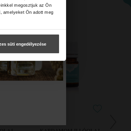
einkkel megosztjuk az Ön
l, amelyeket Ön adott meg
es süti engedélyezése
LAJ
GYÖMBÉR ILLÓOLAJ