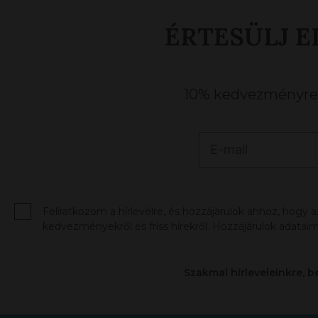
ÉRTESÜLJ E
10% kedvezményre j
Feliratkozom a hírlevélre, és hozzájárulok ahhoz, hogy 
kedvezményekről és friss hírekről. Hozzájárulok adataim
Szakmai hírleveleinkre, b