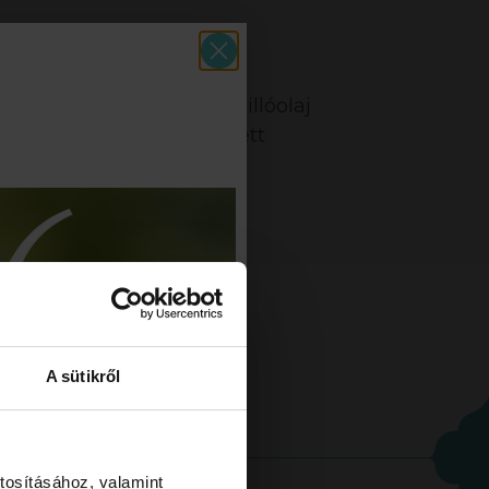
zíne enyhén változhat. Az illóolaj
lletően kérd ki szakképzett
A sütikről
tosításához, valamint