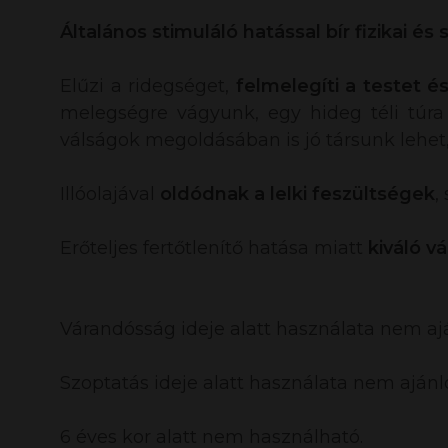
Általános stimuláló hatással bír fizikai és
Elűzi a ridegséget,
felmelegíti a testet és
melegségre vágyunk, egy hideg téli túr
válságok megoldásában is jó társunk lehet,
Illóolajával
oldódnak a lelki feszültségek
,
Erőteljes fertőtlenítő hatása miatt
kiváló v
Várandósság ideje alatt használata nem ajá
Szoptatás ideje alatt használata nem ajánlo
6 éves kor alatt nem használható.