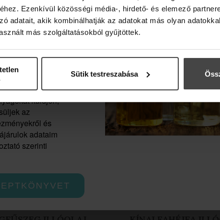
hez. Ezenkívül közösségi média-, hirdető- és elemező partner
zó adatait, akik kombinálhatják az adatokat más olyan adatokka
sznált más szolgáltatásokból gyűjtöttek.
evélre, és
tetlen
Sütik testreszabása
Össz
z, hogy az
smetics Zrt.
yagokat küldjön,
süljek az
vezményekről és
zájárulok adataim
ztató szerinti
CEPTKÖNYVET
I FAHÉJFA ILLÓOLAJ
KARDAMOM ILLÓO