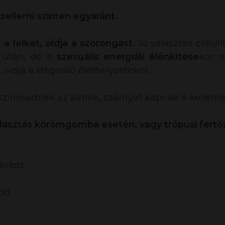
 szellemi szinten egyaránt.
 a lelket, oldja a szorongást
. Jó választás cellul
a után, de a
szexuális energiák élénkítése
kor i
 oldja a stagnáló élethelyzeteket.
 színesednek az álmok, szárnyat kapnak a kelleme
álasztás körömgomba esetén, vagy trópusi fert
nlott.
tt.