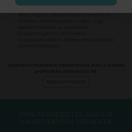
Feliratkozom a hírlevélre, és hozzájárulok
ahhoz, hogy az Adrienne Feller Cosmetics Zrt.
részemre reklámanyagokat küldjön, hogy
elsőként értesüljek az ajánlatokról,
kedvezményekről és friss hírekről.
Hozzájárulok adataim Adatkezelési tájékoztató
szerinti kezeléséhez.
Szakmai hírleveleinkre, bejelentkezés után, a szakmai
profilodban iratkozhatsz fel.
BEJELENTKEZÉS
100% TERMÉSZETES, MAGYAR
AROMATERÁPIÁS TERMÉKEK