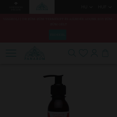
HU
HUF
VÁSÁROLJ 2 DB ZÜM-ZÜM TERMÉKET ÉS AJÁNDÉK ADUNK EGY ZÜM-
ZÜM GÉLT
ÉRDEKEL