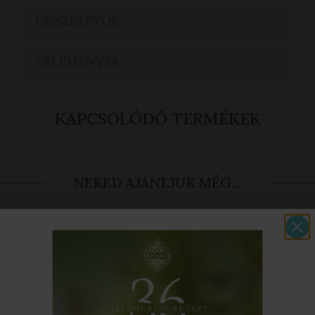
ÖSSZETEVŐK
VÉLEMÉNYEK
KAPCSOLÓDÓ TERMÉKEK
NEKED AJÁNLJUK MÉG...