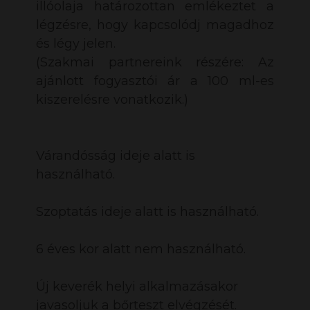
illóolaja határozottan emlékeztet a
légzésre, hogy kapcsolódj magadhoz
és légy jelen.
(Szakmai partnereink részére: Az
ajánlott fogyasztói ár a 100 ml-es
kiszerelésre vonatkozik.)
Várandósság ideje alatt is
használható.
Szoptatás ideje alatt is használható.
6 éves kor alatt nem használható.
Új keverék helyi alkalmazásakor
javasoljuk a bőrteszt elvégzését.