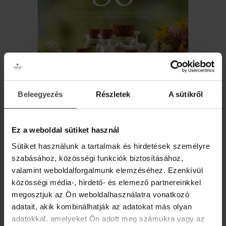
FRISSÜLŐ ILLÓOLAJKEVERÉK
Beleegyezés
Részletek
A sütikről
y
Illóolajkeverék szaunázáshoz, masszázshoz, vagy
AJÁNDÉK DIGITÁLIS
párologtatóba
ILLÓOLAJ RECEPTKÖNYV!
Ez a weboldal sütiket használ
Iratkozz fel hírlevelünkre, és ajándékba adjuk
Sütiket használunk a tartalmak és hirdetések személyre
4 590 Ft
online recepteskönyvünket 36 inspiráló ötlettel,
szabásához, közösségi funkciók biztosításához,
hogy az élet szebb és kiegyensúlyozottabb
legyen.
valamint weboldalforgalmunk elemzéséhez. Ezenkívül
MEGNÉZEM
közösségi média-, hirdető- és elemező partnereinkkel
Üdvözlő meglepetésként pedig egy
10%-os
megosztjuk az Ön weboldalhasználatra vonatkozó
kedvezménykupont
is rejtettünk a levélbe.
adatait, akik kombinálhatják az adatokat más olyan
adatokkal, amelyeket Ön adott meg számukra vagy az