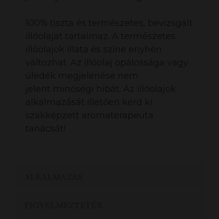
100% tiszta és természetes, bevizsgált
illóolajat tartalmaz. A természetes
illóolajok illata és színe enyhén
változhat. Az illóolaj opálossága vagy
üledék megjelenése nem
jelent minőségi hibát. Az illóolajok
alkalmazását illetően kérd ki
szakképzett aromaterapeuta
tanácsát!
ALKALMAZÁS
FIGYELMEZTETÉS