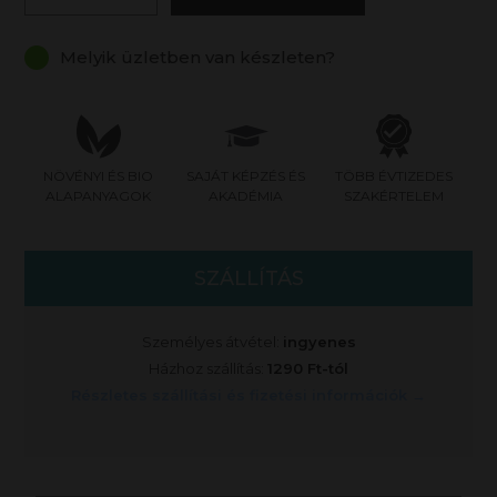
Melyik üzletben van készleten?
NÖVÉNYI ÉS BIO
SAJÁT KÉPZÉS ÉS
TÖBB ÉVTIZEDES
ALAPANYAGOK
AKADÉMIA
SZAKÉRTELEM
SZÁLLÍTÁS
Személyes átvétel:
ingyenes
Házhoz szállítás:
1290 Ft-tól
Részletes szállítási és fizetési információk →