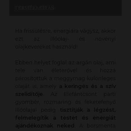
TERMÉKLEÍRÁS
Ha frissülésre, energiára vágysz, akkor
ezt az illóolaj- és növényi
olajkeveréket használd!
Ebben helyet foglal az argán olaj, ami
tele van életerővel és hozzá
párosítottuk a meggymag különleges
olaját is, amely
a keringés és a szív
szelidítője
. Az Elefántcsont parti
gyömbér, rozmaring és feketefenyő
illóolajai pedig
tisztítják a légzést,
felmelegítik a testet és energiát
ajándékoznak neked
. A borsmenta