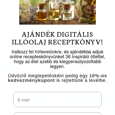
2 490 Ft
VIEW
AJÁNDÉK DIGITÁLIS
ILLÓOLAJ RECEPTKÖNYV!
Iratkozz fel hírlevelünkre, és ajándékba adjuk
online recepteskönyvünket 36 inspiráló ötlettel,
hogy az élet szebb és kiegyensúlyozottabb
legyen.
100% NATURAL, HUNGARIAN
Üdvözlő meglepetésként pedig egy
10%-os
AROMATHERAPY PRODUCTS
kedvezménykupont
is rejtettünk a levélbe.
Email