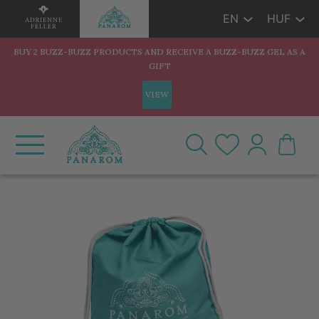
EN
HUF
BUY 2 BUZZ-BUZZ PRODUCTS AND RECEIVE A BUZZ-BUZZ GEL AS A
GIFT
VIEW