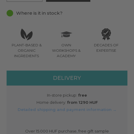
Where is it in stock?
PLANT-BASED &
OWN
DECADES OF
ORGANIC
WORKSHOPS &
EXPERTISE
INGREDIENTS
ACADEMY
DELIVERY
In-store pickup:
free
Home delivery:
from 1290 HUF
Detailed shipping and payment information →
Over 15.000 HUF purchase, free gift sample