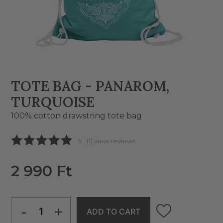
TOTE BAG - PANAROM,
TURQUOISE
100% cotton drawstring tote bag
5
(1) view reviews
2 990 Ft
-
+
ADD TO CART