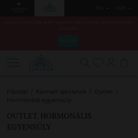
HU
HUF
VÁSÁROLJ 2 DB ZÜM-ZÜM TERMÉKET ÉS AJÁNDÉK ADUNK EGY ZÜM-
ZÜM GÉLT
ÉRDEKEL
Főoldal
Kiemelt ajánlatok
Outlet
Hormonális egyensúly
OUTLET, HORMONÁLIS
EGYENSÚLY