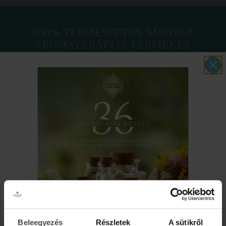
100% TERMÉSZETES, MAGYAR
AROMATERÁPIÁS TERMÉKEK
Beleegyezés
Részletek
A sütikről