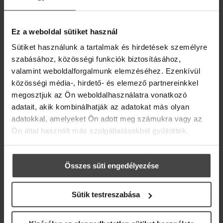
AJÁNDÉK DIGITÁLIS
ILLÓOLAJ RECEPTKÖNYV!
Ez a weboldal sütiket használ
Iratkozz fel hírlevelünkre, és ajándékba adjuk
Sütiket használunk a tartalmak és hirdetések személyre
online recepteskönyvünket 36 inspiráló ötlettel,
szabásához, közösségi funkciók biztosításához,
hogy az élet szebb és kiegyensúlyozottabb
legyen.
valamint weboldalforgalmunk elemzéséhez. Ezenkívül
közösségi média-, hirdető- és elemező partnereinkkel
Üdvözlő meglepetésként pedig egy
10%-os
megosztjuk az Ön weboldalhasználatra vonatkozó
kedvezménykupont
is rejtettünk a levélbe.
adatait, akik kombinálhatják az adatokat más olyan
adatokkal, amelyeket Ön adott meg számukra vagy az
Email
Ön által használt más szolgáltatásokból gyűjtöttek.
Összes süti engedélyezése
Sütik testreszabása
Marketing hozzájárulás