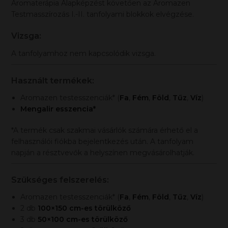
Aromaterápia Alapképzést követően az Aromazen
Testmasszírozás I.-II. tanfolyami blokkok elvégzése.
Vizsga:
A tanfolyamhoz nem kapcsolódik vizsga.
Használt termékek:
Aromazen testesszenciák* (
Fa
,
Fém
,
Föld
,
Tűz
,
Víz
)
Mengalir esszencia*
*A termék csak szakmai vásárlók számára érhető el a
felhasználói fiókba bejelentkezés után. A tanfolyam
napján a résztvevők a helyszínen megvásárolhatják.
Szükséges felszerelés:
Aromazen testesszenciák* (
Fa
,
Fém
,
Föld
,
Tűz
,
Víz
)
2 db
100×150 cm-es törülköző
3 db
50×100 cm-es törülköző