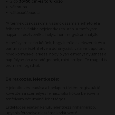
2 db
30×50 cm-es törülköző
váltóruha
váltócipő/papucs
*A termék csak szakmai vásárlók számára érhető el a
felhasználói fiókba bejelentkezés után. A tanfolyam
napján a résztvevők a helyszínen megvásárolhatják.
A tanfolyam során kérünk, hogy kerüld az ékszerek és a
parfüm viselését, illetve a dohányzást, valamint ápoltan,
rövid körmökkel érkezz, hogy olyan élményt nyújthass a
nap folyamán a vendégednek, mint amilyet Te magad is
örömmel fogadnál.
Beiratkozás, jelentkezés:
A jelentkezés leadása a honlapon történt regisztrációt
követően a személyes felhasználói fiókba belépve, a
tanfolyam dátumánál lehetséges.
Érdeklődés esetén kérjük, jelentkezz mihamarabb,
ugyanis férőhelyeink száma korlátozott!