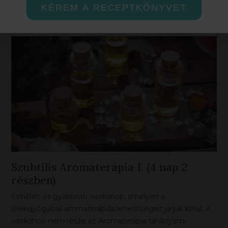
KÉREM A RECEPTKÖNYVET
testet.
Szubtilis Aromaterápia I. (4 nap 2
részben)
Elméleti és gyakorlati workshop, amelyen a
lélekgyógyítás aromaterápiás lehetőségeit járjuk körül. A
workshop nem része az Aromaterápia tanfolyami