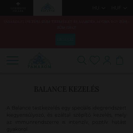
HU
HUF
VÁSÁROLJ 2 DB ZÜM-ZÜM TERMÉKET ÉS AJÁNDÉK ADUNK EGY ZÜM-
ZÜM GÉLT
ÉRDEKEL
BALANCE KEZELÉS
A Balance testkezelés egy speciális idegrendszert
kiegyensúlyozó, és ezáltal szépítő kezelés, mely
az immunrendszerre is intenzív, pozitív hatást
gyakorol.