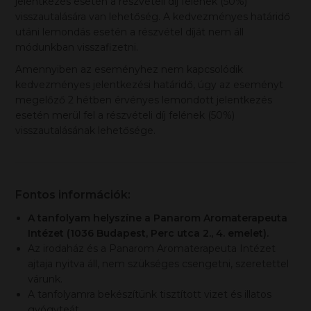
jelentkezés esetén a részvételi díj felének (50%)
visszautalására van lehetőség. A kedvezményes határidő
utáni lemondás esetén a részvétel díját nem áll
módunkban visszafizetni.
Amennyiben az eseményhez nem kapcsolódik
kedvezményes jelentkezési határidő, úgy az eseményt
megelőző 2 hétben érvényes lemondott jelentkezés
esetén merül fel a részvételi díj felének (50%)
visszautalásának lehetősége.
Fontos információk:
A tanfolyam helyszíne a Panarom Aromaterapeuta
Intézet (1036 Budapest, Perc utca 2., 4. emelet).
Az irodaház és a Panarom Aromaterapeuta Intézet
ajtaja nyitva áll, nem szükséges csengetni, szeretettel
várunk.
A tanfolyamra bekészítünk tisztított vizet és illatos
gyógyteát.