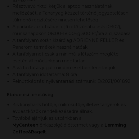
Résztvevőinktől kérjük a laptop használatának
mellőzését, a Tananyag kézzel történő jegyzetelésen
túlmenő rögzítésére nincsen lehetőség.
A parkolás az utcában díjfizető zónába esik (0302),
munkanapokon 08:00-18:00-ig 300 Ft/óra a díjszabása.
A tanfolyam során kizárólag ADRIENNE FELLER és
Panarom termékek használhatóak.
A tanfolyamot csak a minimális létszám megléte
esetén áll módunkban megtartani.
A változtatás jogát minden esetben fenntartjuk.
A tanfolyam időtartama: 8 óra
Felnőttképzési nyilvántartási számunk: B/2021/001892
Ebédelési lehetőség:
Kis konyhánk hűtője, mikrósütője, illetve tányérok és
evőeszközök rendelkezésedre állnak.
Továbbá ajánljuk az utcánkban a
MyCanteen
önkiszolgáló éttermet vagy a
Lemming
Coffee&Bagelt
.