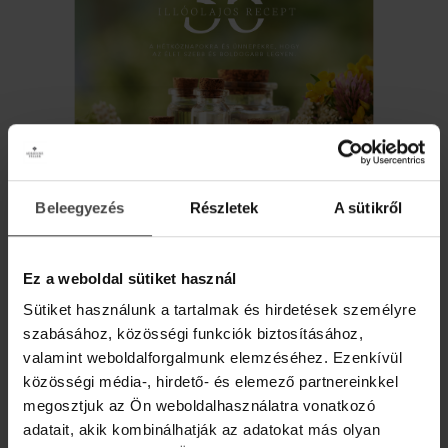
egyensúlyát az aromaterápia eszközeivel.
Beleegyezés
Részletek
A sütikről
AJÁNDÉK DIGITÁLIS
ILLÓOLAJ RECEPTKÖNYV!
Ez a weboldal sütiket használ
Iratkozz fel hírlevelünkre, és ajándékba adjuk
Sütiket használunk a tartalmak és hirdetések személyre
online recepteskönyvünket 36 inspiráló ötlettel,
Mengalir arcmasszírozás
szabásához, közösségi funkciók biztosításához,
hogy az élet szebb és kiegyensúlyozottabb
legyen.
valamint weboldalforgalmunk elemzéséhez. Ezenkívül
közösségi média-, hirdető- és elemező partnereinkkel
Aventurin és hegyikristály kövekkel történő holisztikus
Üdvözlő meglepetésként pedig egy
10%-os
megosztjuk az Ön weboldalhasználatra vonatkozó
kedvezménykupont
is rejtettünk a levélbe.
arc- és dekoltázsmasszírozás gyakorlati elsajátítása 2
adatait, akik kombinálhatják az adatokat más olyan
napban, mely intenzív „áramlat-élményt” nyújt.