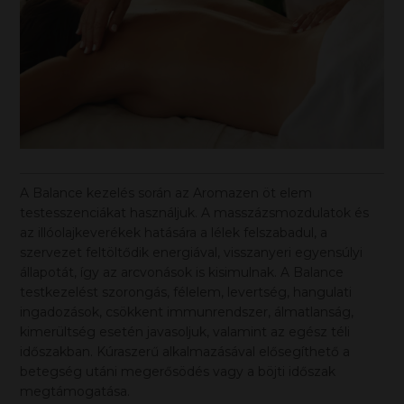
A Balance kezelés során az Aromazen öt elem
testesszenciákat használjuk. A masszázsmozdulatok és
az illóolajkeverékek hatására a lélek felszabadul, a
szervezet feltöltődik energiával, visszanyeri egyensúlyi
állapotát, így az arcvonások is kisimulnak. A Balance
testkezelést szorongás, félelem, levertség, hangulati
ingadozások, csökkent immunrendszer, álmatlanság,
kimerültség esetén javasoljuk, valamint az egész téli
időszakban. Kúraszerű alkalmazásával elősegíthető a
betegség utáni megerősödés vagy a böjti időszak
megtámogatása.