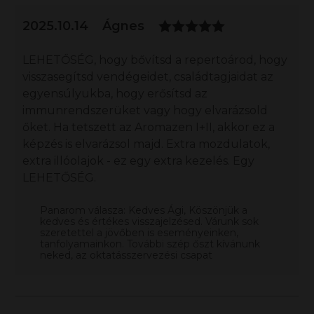
2025.10.14
Ágnes
LEHETŐSÉG, hogy bővítsd a repertoárod, hogy
visszasegítsd vendégeidet, családtagjaidat az
egyensúlyukba, hogy erősítsd az
immunrendszerüket vagy hogy elvarázsold
őket. Ha tetszett az Aromazen I+II, akkor ez a
képzés is elvarázsol majd. Extra mozdulatok,
extra illóolajok - ez egy extra kezelés. Egy
LEHETŐSÉG.
Panarom válasza: Kedves Ági, Köszönjük a
kedves és értékes visszajelzésed. Várunk sok
szeretettel a jövőben is eseményeinken,
tanfolyamainkon. További szép őszt kívánunk
neked, az oktatásszervezési csapat