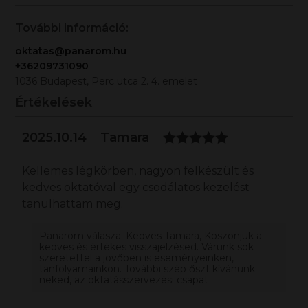
További információ:
oktatas@panarom.hu
+36209731090
1036 Budapest, Perc utca 2. 4. emelet
Értékelések
2025.10.14
Tamara
Kellemes légkörben, nagyon felkészült és
kedves oktatóval egy csodálatos kezelést
tanulhattam meg.
Panarom válasza: Kedves Tamara, Köszönjük a
kedves és értékes visszajelzésed. Várunk sok
szeretettel a jövőben is eseményeinken,
tanfolyamainkon. További szép őszt kívánunk
neked, az oktatásszervezési csapat