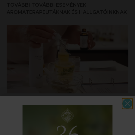
TOVÁBBI TOVÁBBI ESEMÉNYEK
AROMATERAPEUTÁKNAK ÉS HALLGATÓINKNAK
Illóolajok a szépségápolásban
workshop
Ismerd meg, hogyan tükröződnek érzelmeink és
stresszterhelésünk a bőr állapotában, és hogyan
támogathatjuk a bőr regenerációját és az idegrendszer