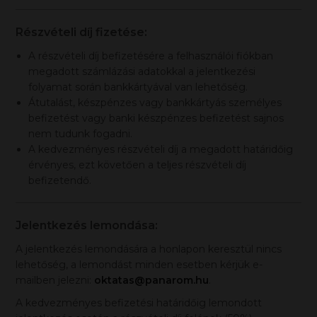
Részvételi díj fizetése:
A részvételi díj befizetésére a felhasználói fiókban
megadott számlázási adatokkal a jelentkezési
folyamat során bankkártyával van lehetőség.
Átutalást, készpénzes vagy bankkártyás személyes
befizetést vagy banki készpénzes befizetést sajnos
nem tudunk fogadni.
A kedvezményes részvételi díj a megadott határidőig
érvényes, ezt követően a teljes részvételi díj
befizetendő.
Jelentkezés lemondása:
A jelentkezés lemondására a honlapon keresztül nincs
lehetőség, a lemondást minden esetben kérjük e-
mailben jelezni:
oktatas@panarom.hu
.
A kedvezményes befizetési határidőig lemondott