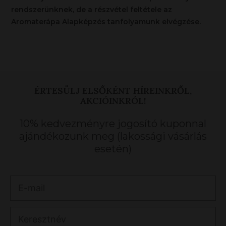
rendszerünknek, de a részvétel feltétele az
Aromaterápa Alapképzés tanfolyamunk elvégzése.
ÉRTESÜLJ ELSŐKÉNT HÍREINKRŐL,
AKCIÓINKRÓL!
10% kedvezményre jogosító kuponnal
ajándékozunk meg (lakossági vásárlás
esetén)