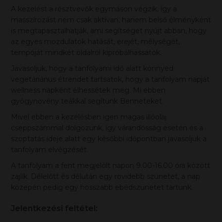
A kezelést a résztvevők egymáson végzik, így a
masszírozást nem csak aktívan, hanem belső élményként
is megtapasztalhatják, ami segítséget nyújt abban, hogy
az egyes mozdulatok hatását, erejét, mélységét,
tempóját mindkét oldalról kipróbálhassátok.
Javasoljuk, hogy a tanfolyami idő alatt könnyed
vegetáriánus étrendet tartsatok, hogy a tanfolyam napját
wellness napként élhessétek meg. Mi ebben
gyógynövény teákkal segítünk Benneteket.
Mivel ebben a kezelésben igen magas illóolaj
cseppszámmal dolgozunk, így várandósság esetén és a
szoptatás ideje alatt egy későbbi időpontban javasoljuk a
tanfolyam elvégzését.
A tanfolyam a fent megjelölt napon 9.00-16.00 óra között
zajlik. Délelőtt és délután egy rövidebb szünetet, a nap
közepén pedig egy hosszabb ebédszünetet tartunk.
Jelentkezési feltétel: