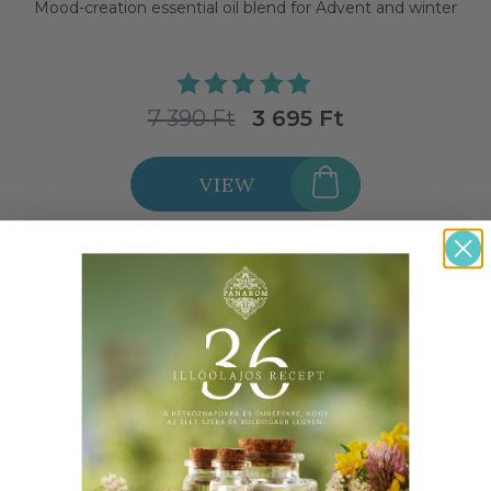
Mood-creation essential oil blend for Advent and winter
7 390 Ft
3 695 Ft
VIEW
100% NATURAL, HUNGARIAN
AROMATHERAPY PRODUCTS