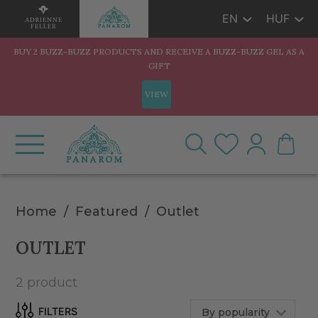
EN
HUF
BUY 2 BUZZ-BUZZ PRODUCTS AND RECEIVE A BUZZ-BUZZ GEL AS A
GIFT
VIEW
Home
Featured
Outlet
OUTLET
2 product
By popularity