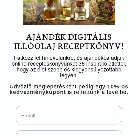
AJÁNDÉK DIGITÁLIS
ILLÓOLAJ RECEPTKÖNYV!
Iratkozz fel hírlevelünkre, és ajándékba adjuk
online recepteskönyvünket 36 inspiráló ötlettel,
hogy az élet szebb és kiegyensúlyozottabb
legyen.
Üdvözlő meglepetésként pedig egy
10%-os
kedvezménykupont
is rejtettünk a levélbe.
Email