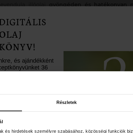
evendula illóolaj
gyöngéden és hatékonyan ny
erálást, frissességet és tisztaságot jelent a ké
DIGITÁLIS
OLAJ
KÖNYV!
ulaolajat tettünk és adtunk hozzá csodálatos
armónia támogatóan és
regenerálóan hat az érzé
ünkre, és ajándékként
receptkönyvünket 36
rápiás recepttel.
ésként pedig egy
upont is rejtettünk
élbe.
Részletek
ékosságot és szívet derítő érzéseket. Itt a kóku
űszereztük vanília, tonka és pacsuli illóolajok
ál
 de az illata olyan szívet üdítő, hogy méltán ha
mak és hirdetések személyre szabásához, közösségi funkciók biz