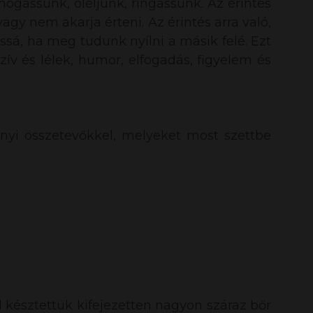
mogassunk, öleljünk, ringassunk. Az érintés
agy nem akarja érteni. Az érintés arra való,
ssá, ha meg tudunk nyílni a másik felé. Ezt
ív és lélek, humor, elfogadás, figyelem és
nyi összetevőkkel, melyeket most szettbe
l késztettük kifejezetten nagyon száraz bőr