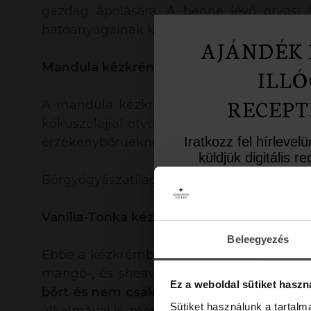
gazdag ápolására. A benne lévő orvosi l
hatóanyagainak köszönhetően
aktív regen
AJÁNDÉK 
Mandula kézkrém (50 ml)
ILLÓ
RECEPT
A mandula kézkrémbe a legfinomabb mand
kókuszolajjal ötvöztük. A bennük lévő h
Iratkozz fel hírlevel
érzékenybőrűeknek ajánljuk.
küldjük digitális 
inspiráló aromate
Bőrgyógyászatilag tesztelt.
Üdvözlő meglepet
Vanília-Tonka kézkrém (50 ml)
10%-os kedvezményk
a lev
Beleegyezés
Ebbe a kézkrémbe nagy örömmel vittünk ját
Email
mangó-, és sheavajat. Mindezt pedig megf
Ez a weboldal sütiket haszn
bőrt és nem csak erőteljesen regenerálja,
Sütiket használunk a tartal