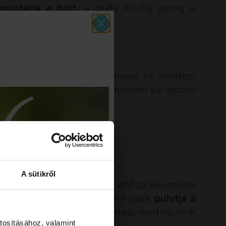
ugtatja a bőrt
, a teafa illóolaj pedig a
zbőr számára
.
 mangó-, kakaó- és sheavajat és mindezt
keny bőrre
. Ezért ezt kézkrémet az igazán
A sütikről
sz olaj került előtérbe és ahhoz kevertünk
kal. Ez a csodás hármas nem csak
puhítja a
sználhatjuk
a terméket a napi meditációnk
tosításához, valamint