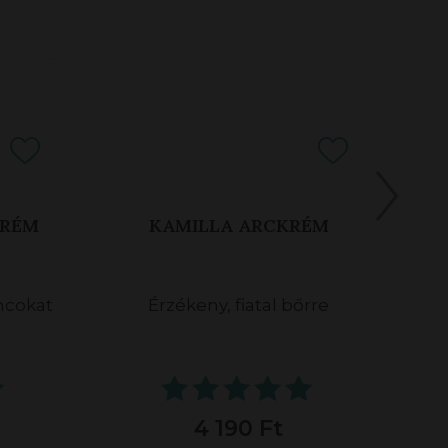
KRÉM
KAMILLA ARCKRÉM
áncokat
Érzékeny, fiatal bőrre
P
4 190 Ft