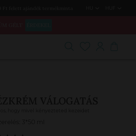
HU
HUF
00 Ft felett ajándék termékminta
ÜM GÉLT
ÉRDEKEL
ÉZKRÉM VÁLOGATÁS
os, hogy mivel kényezteted kezeidet
zerelés: 3*50 ml