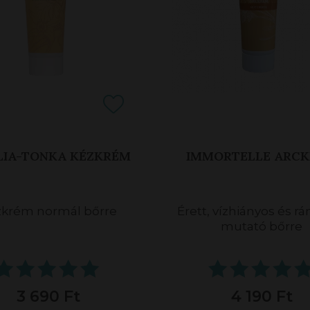
LIA-TONKA KÉZKRÉM
IMMORTELLE ARC
zkrém normál bőrre
Érett, vízhiányos és r
mutató bőrre
3 690 Ft
4 190 Ft