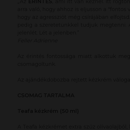
„Az
ÉRINTÉS
, ami itt van kéznél. Itt rög
arra való, hogy ahhoz is eljusson a "fontos
hogy az agressziót még csírájában elfojtsd
pedig a szeretetünkkel tudjuk megtenni. A
jelenlét. Lét a jelenben.”
Feller Adrienne
Az érintés fontossága miatt alkottuk me
csomagoltunk.
Az ajándékdobozba rejtett kézkrém váloga
CSOMAG TARTALMA
Teafa kézkrém (50 ml)
A Teafa kézkrémet extra szűz olívaolajból,