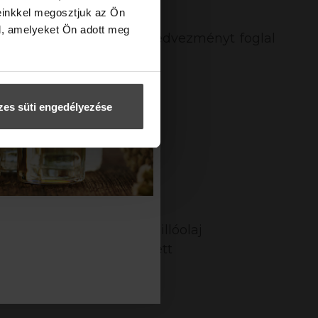
einkkel megosztjuk az Ön
l, amelyeket Ön adott meg
ára az ár további 18% kedvezményt foglal
es süti engedélyezése
zíne enyhén változhat. Az illóolaj
lletően kérd ki szakképzett