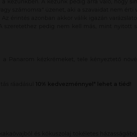
tön a kezünkben. A kezünk pedig arra való, hogy si
 vagy számomra" üzenet, aki a szavaidat nem érti v
. Az érintés azonban akkor válik igazán varázslato
 szeretethez pedig nem kell más, mint nyitott sz
g a Panarom kézkrémeket, tele kényeztető növé
tás ráadásul
10% kedvezménnyel* lehet a tiéd!
 kakaóvajból és kókuszolaj tökéletes házasságábó