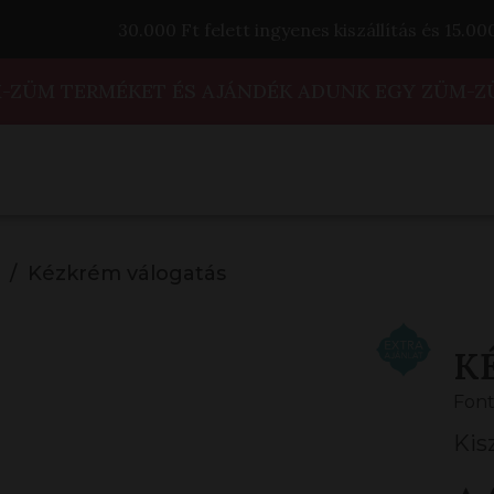
30.000 Ft felett ingyenes kiszállítás és 15.0
M-ZÜM TERMÉKET ÉS AJÁNDÉK ADUNK EGY ZÜM-Z
Kézkrém válogatás
K
Font
Kis