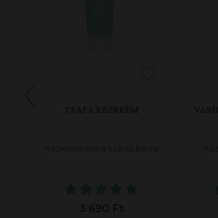
TEAFA KÉZKRÉM
VANÍ
e
Kézkrém extra száraz bőrre
Ké
3 690 Ft