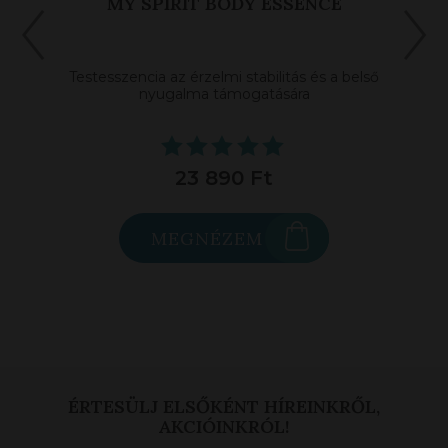
T
MY SPIRIT BODY ESSENCE
Testesszencia az érzelmi stabilitás és a belső
nyugalma támogatására
23 890 Ft
MEGNÉZEM
ÉRTESÜLJ ELSŐKÉNT HÍREINKRŐL,
AKCIÓINKRÓL!