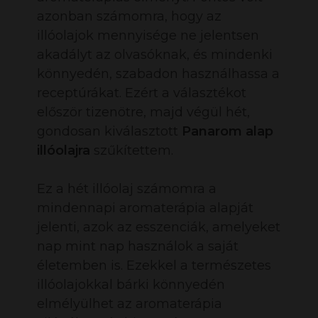
azonban számomra, hogy az
illóolajok mennyisége ne jelentsen
akadályt az olvasóknak, és mindenki
könnyedén, szabadon használhassa a
receptúrákat. Ezért a választékot
először tizenötre, majd végül hét,
gondosan kiválasztott
Panarom alap
illóolajra
szűkítettem.
Ez a hét illóolaj számomra a
mindennapi aromaterápia alapját
jelenti, azok az esszenciák, amelyeket
nap mint nap használok a saját
életemben is. Ezekkel a természetes
illóolajokkal bárki könnyedén
elmélyülhet az aromaterápia