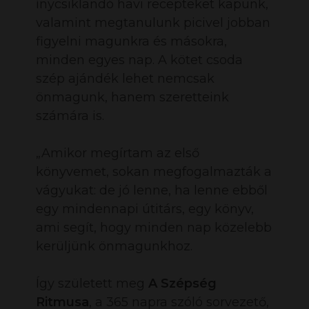
ínycsiklandó havi recepteket kapunk,
valamint megtanulunk picivel jobban
figyelni magunkra és másokra,
minden egyes nap. A kötet csoda
szép ajándék lehet nemcsak
önmagunk, hanem szeretteink
számára is.
„Amikor megírtam az első
könyvemet, sokan megfogalmazták a
vágyukat: de jó lenne, ha lenne ebből
egy mindennapi útitárs, egy könyv,
ami segít, hogy minden nap közelebb
kerüljünk önmagunkhoz.
Így született meg
A Szépség
Ritmusa
, a 365 napra szóló sorvezető,