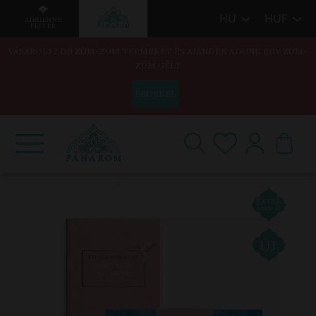
HU
HUF
VÁSÁROLJ 2 DB ZÜM-ZÜM TERMÉKET ÉS AJÁNDÉK ADUNK EGY ZÜM-
ZÜM GÉLT
ÉRDEKEL