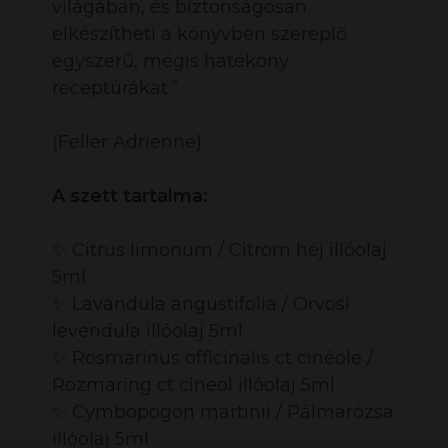
világában, és biztonságosan
elkészítheti a könyvben szereplő
egyszerű, mégis hatékony
receptúrákat.”
(Feller Adrienne)
A szett tartalma:
✨
Citrus limonum / Citrom héj illóolaj
5ml
✨
Lavandula angustifolia / Orvosi
levendula illóolaj 5ml
✨
Rosmarinus officinalis ct cinéole /
Rozmaring ct cineol illóolaj 5ml
✨
Cymbopogon martinii / Pálmarózsa
illóolaj 5ml