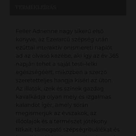
TERMÉKLEÍRÁS
Feller Adrienne nagy sikerű első
könyve, az Ezerarcú szépség után
ezúttal interaktív önismereti naplót
ad az olvasó kezébe, aki így az év 365
napján tehet a saját testi-lelki
egészségéért, miközben a szerző
szeretetteljes hangja kíséri az úton.
Az illatok, ízek és színek gazdag
kavalkádja olyan mély és izgalmas
kalandot ígér, amely során
megismerjük az évszakok, az
illóolajok és a természet jótékony
titkait, támogató szépségrituálékat és