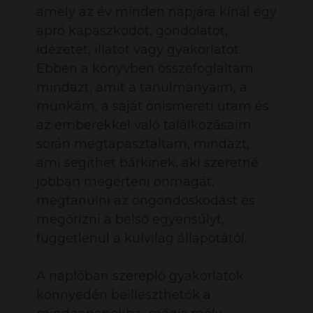
amely az év minden napjára kínál egy
apró kapaszkodót, gondolatot,
idézetet, illatot vagy gyakorlatot.
Ebben a könyvben összefoglaltam
mindazt, amit a tanulmányaim, a
munkám, a saját önismereti utam és
az emberekkel való találkozásaim
során megtapasztaltam, mindazt,
ami segíthet bárkinek, aki szeretné
jobban megérteni önmagát,
megtanulni az öngondoskodást és
megőrizni a belső egyensúlyt,
függetlenül a külvilág állapotától.
A naplóban szereplő gyakorlatok
könnyedén beilleszthetők a