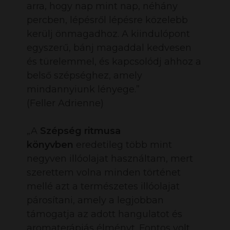
arra, hogy nap mint nap, néhány
percben, lépésről lépésre közelebb
kerülj önmagadhoz. A kiindulópont
egyszerű, bánj magaddal kedvesen
és türelemmel, és kapcsolódj ahhoz a
belső szépséghez, amely
mindannyiunk lényege.”
(Feller Adrienne)
„A
Szépség ritmusa
könyvben
eredetileg több mint
negyven illóolajat használtam, mert
szerettem volna minden történet
mellé azt a természetes illóolajat
párosítani, amely a legjobban
támogatja az adott hangulatot és
aromaterápiás élményt. Fontos volt