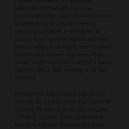
mindennapokba, mégis mély
változást hozhatnak. A könyv
különlegessége, hogy az önismeretbe
a testet és az érzékszerveket is
bevonja: az illatok, a mozdulat, a
légzés és a figyelem együtt szólítják
meg a lelket. Ez a napló nem csupán
olvasnivaló, hanem egy éves rítus,
amely segít visszatérni ahhoz a belső
harmóniához, ami mindig is ott volt
benned.
Mindehhez kapcsolódik egy fontos
üzenet: ez a könyv nem egy újabb to-
do lista, és nem is arról szól, hogyan
válhatsz »jobbá«. Nem elvárásokat
támaszt, hanem lehetőséget kínál