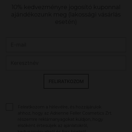
10% kedvezményre jogosító kuponnal
ajándékozunk meg (lakossági vásárlás
esetén)
FELIRATKOZOM
Feliratkozom a hírlevélre, és hozzájárulok
ahhoz, hogy az Adrienne Feller Cosmetics Zrt.
részemre reklámanyagokat küldjön, hogy
elsőként értesüljek az ajánlatokról,
kedvezményekről és friss hírekről.