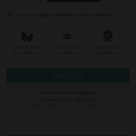
A termék egyik üzletben sincs készleten.
NÖVÉNYI ÉS BIO
SAJÁT KÉPZÉS ÉS
TÖBB ÉVTIZEDES
ALAPANYAGOK
AKADÉMIA
SZAKÉRTELEM
SZÁLLÍTÁS
Személyes átvétel:
ingyenes
Házhoz szállítás:
1290 Ft-tól
Részletes szállítási és fizetési információk →