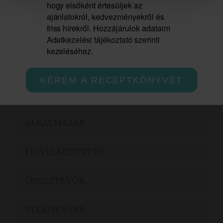
hogy elsőként értesüljek az
változhat. Az illóolaj opálossága vagy
ajánlatokról, kedvezményekről és
üledék megjelenése nem
friss hírekről. Hozzájárulok adataim
jelent minőségi hibát. Az illóolajok
Adatkezelési tájékoztató szerinti
alkalmazását illetően kérd ki
kezeléséhez.
szakképzett aromaterapeuta
tanácsát!
KÉREM A RECEPTKÖNYVET
ALKALMAZÁS
FIGYELMEZTETÉS
ÖSSZETEVŐK
VÉLEMÉNYEK