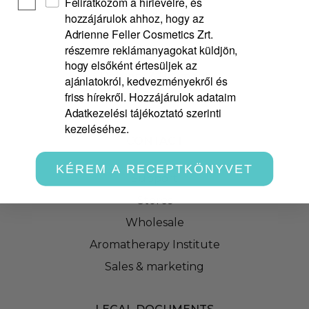
Feliratkozom a hírlevélre, és
Philosophy
hozzájárulok ahhoz, hogy az
Loyalty club
Adrienne Feller Cosmetics Zrt.
részemre reklámanyagokat küldjön,
Rate us!
hogy elsőként értesüljek az
Delivery & Payment
ajánlatokról, kedvezményekről és
friss hírekről. Hozzájárulok adataim
Safety information labels
Adatkezelési tájékoztató szerinti
kezeléséhez.
CONTACT
KÉREM A RECEPTKÖNYVET
Support
Stores
Wholesale
Aromatherapy Institute
Sales & marketing