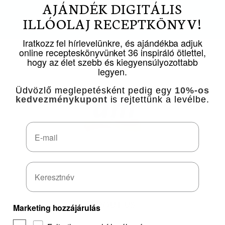
AJÁNDÉK DIGITÁLIS
ILLÓOLAJ RECEPTKÖNYV!
Iratkozz fel hírlevelünkre, és ajándékba adjuk
online recepteskönyvünket 36 inspiráló ötlettel,
PARTNERS
hogy az élet szebb és kiegyensúlyozottabb
legyen.
Üdvözlő meglepetésként pedig egy
10%-os
kedvezménykupont
is rejtettünk a levélbe.
Email
ABOUT US
Marketing hozzájárulás