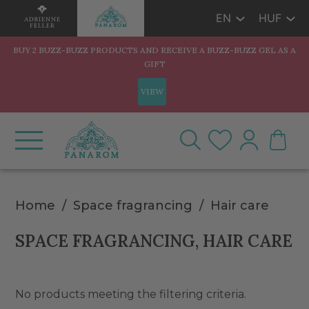
EN
HUF
BUY 2 BUZZ-BUZZ PRODUCTS AND RECEIVE A BUZZ-BUZZ GEL AS A
GIFT
VIEW
Home
Space fragrancing
Hair care
SPACE FRAGRANCING, HAIR CARE
No products meeting the filtering criteria.